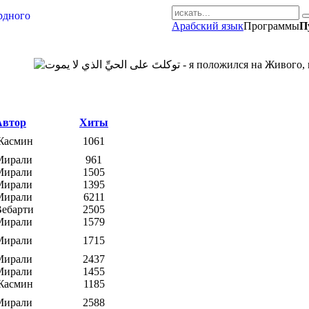
Арабский язык
Программы
П
AR-RU.RU
сайт арабского языка
Автор
Хиты
Жасмин
1061
Мирали
961
Мирали
1505
Мирали
1395
Мирали
6211
Вебарти
2505
Мирали
1579
Мирали
1715
Мирали
2437
Мирали
1455
Жасмин
1185
Мирали
2588