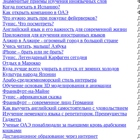
Знаменитые приёмы изучения иноязычных слов
Когда поехать в Испанию?
Как открыть компанию в ОАЭ
Что нужно знать при покупке фейерверков?
Тунис. Что посмотреть?
Английский язык и его важность для современной жизни
Приложения для изучения иностранных языков
Алжир в Алжире - огромный город в большой стране
Учись читать, малыш! Азбука
iPhone – брать или не брать?
Тунис. Легендарный Карфаген сегодня
Отдых в Марокко
Куда лучше всего удирать в отпуск от зимних холодов
Культура народа Японии
Арабо-средиземноморский стиль интерьера
Обучение основам 3D моделирования и анимации
Франкфурт-на-Майне
Тунис - африканская сказка
Франкфурт – современное лицо Германии
Как выучить английский самостоятельно с удовольствием
Изучение немецкого языка с репетитором. Преимущества
Гаджеты
Ученые ОАЭ понаблюдали за пьющими кровь арабскими
кошками
Дистанционное образование через интернет