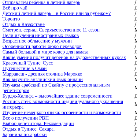
Отправляем ребёнка в летний лагерь
Всё про чай
Детский летний лагерь – в России или за рубежом?
Торонто
Отдых в Казахстане
Смотреть сериал Сверхъестественное 11 сезон
Цели изучения иностранных языков
Возрастное облысение у мужчин
Особенности работы бюро переводов
Самый большой в мире ковер для намаза
Какие умения получит ребенок на художественных курсах
Красочный Тунис. Сусс
Путешествие в Оман
Марракеш - древняя столица Марокко
Как выучить английский язык онлайн
Изучаем арабский по Скайпу с профессиональным
репетитором
Бурдж-Халифа – высочайшее здание современности
Роспись стен: возможности индивидуального украшения
интерьера
Изучение немецкого языка: особенности и возможности
Все о получении РВП
Выбор репетитора. Рекомендации
Отдых в Тунисе. Сахара.
Баранина по-арабски