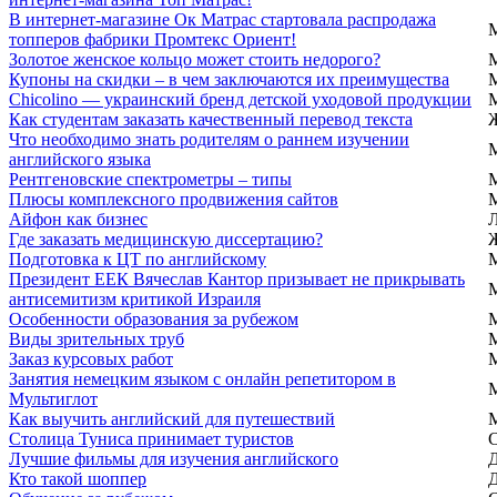
В интернет-магазине Ок Матрас стартовала распродажа
топперов фабрики Промтекс Ориент!
Золотое женское кольцо может стоить недорого?
Купоны на скидки – в чем заключаются их преимущества
Chicolino — украинский бренд детской уходовой продукции
Как студентам заказать качественный перевод текста
Что необходимо знать родителям о раннем изучении
английского языка
Рентгеновские спектрометры – типы
Плюсы комплексного продвижения сайтов
Айфон как бизнес
Где заказать медицинскую диссертацию?
Подготовка к ЦТ по английскому
Президент ЕЕК Вячеслав Кантор призывает не прикрывать
антисемитизм критикой Израиля
Особенности образования за рубежом
Виды зрительных труб
Заказ курсовых работ
Занятия немецким языком с онлайн репетитором в
Мультиглот
Как выучить английский для путешествий
Столица Туниса принимает туристов
Лучшие фильмы для изучения английского
Кто такой шоппер