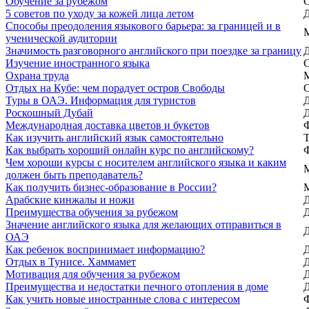
Обучение за рубежом
5 советов по уходу за кожей лица летом
Способы преодоления языкового барьера: за границей и в
ученической аудитории
Значимость разговорного английского при поездке за границу
Изучение иностранного языка
Охрана труда
Отдых на Кубе: чем порадует остров Свободы
Туры в ОАЭ. Информация для туристов
Роскошный Дубай
Международная доставка цветов и букетов
Как изучить английский язык самостоятельно
Как выбрать хороший онлайн курс по английскому?
Чем хороши курсы с носителем английского языка и каким
должен быть преподаватель?
Как получить бизнес-образование в России?
Арабские кинжалы и ножи
Преимущества обучения за рубежом
Значение английского языка для желающих отправиться в
ОАЭ
Как ребенок воспринимает информацию?
Отдых в Тунисе. Хаммамет
Мотивация для обучения за рубежом
Преимущества и недостатки печного отопления в доме
Как учить новые иностранные слова с интересом