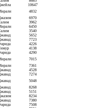
Салим
8685
Джейла
10647
Мирали
4832
Джазим
6970
Салим
3962
Мирали
6450
Салим
3540
Джавад
5652
Джавад
7723
Фарида
4226
Тимур
4138
Фарида
4290
Мирали
7015
Мирали
7361
Джавад
4528
Джавад
7274
Джавад
5048
Джавад
8268
Джавад
5151
Джазим
8234
Джавад
7380
Фарида
7508