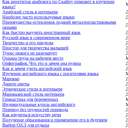
Как репетитор арабского по Скайпу поможет в изучении
языка?
Арабский стиль в интерьере
Наиболее часто используемые языки
Преимущества остекления лоджий металлопластиковыми
окнами
Как быстро выучить иностранный язык
Русский язык в современном мире
Творчество и его пределы
Простор для творчества малышей
Тунис никого не разочарует
Охрана труда на рабочем месте
Орфография. Что это и зачем она нужна
Как и зачем учить английский язык
Изучение английского языка с носителями языка
Марокко
Дарите цветы
Этнические стили в интерьере
Марокканский стиль интерьера
Гимнастика для беременных
Индивидуальные курсы английского
Перевод без трудностей перевода
Как научиться искусству речи
Получение образования и применение его в будущем
Выбор ОАЭ для отдыха