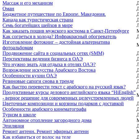
Массаж и его механизм
Оман
Бюджетное путешествие по Европе. Македония.
Канада как туристическая страна
Семь богатейших шейхов в мире
Как заказать пошив мужского костюма в Санкт-Петербурге
Как согреться в холода? Инфракрасный обогреватель
Изготовление фотокниг – достойная альтернатива
фотоальбомам
Продвижение сайта в социальных сетях (SMM)
Перспективы ведения бизнеса в ОАЭ
Что нужно знать для отдыха в отелях ОАЭ?
Возрождение искусства Арабского Востока
Особенности кухни ОАЭ
Резиновые сапоги снова в тренде
Как быстро перевести текст с арабского на русский язык?
Продуктивные курсы делового английского языка “HiEnglish”
- верное решение для современных целеустремленных людей
Цветочные композиции и корзины подарков с доставкой
Особенности арабского кинематографа
Туризм в школе
Автономное отопление загородного дома
Эпиляция
Ремонт антенн. Ремонт эфирных антенн
Как избавиться от волос на теле