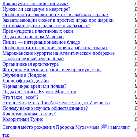
Как выучить английский язык?
Нужен ли аквариум в квартире?
Особенности соколиной охоты в арабских странах
Захватывающий сюжет в простых играх про шарики
Что можно купить на восточных базарах?
Преимущества пластиковых окон
Отдых в солнечном Марокко
Пицца — интернациональное блюдо
Особенности толкования снов в арабских странах
Марокканские курорты на Атлантическом побережье
Такой полезный зеленый чай
Органическая архитектура
Фотодинамическая терапия и ее преимущества
Обучение в Лондоне
Ландшафтный дизайн
Черная икра: вред или польза?
Отдых в Тунисе. Курорт Монастир
Что такое "эссе"?
Что посмотреть в Лос-Анджелесе, гид от Zagranitsa
Почему важно изучать обществознание?
Как помочь коже в жару?
Колоритный Тунис
Сегодня место рождения Пророка Мухаммада (ﷺ) выглядит
так