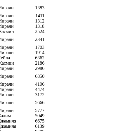
Мирали
1383
Мирали
1411
Мирали
1312
Мирали
1318
Жасмин
2524
Мирали
2341
Мирали
1703
Мирали
1914
Лейла
6362
Жасмин
2186
Мирали
2986
Мирали
6850
Мирали
4106
Мирали
4474
Мирали
3172
Мирали
5666
Мирали
5777
Салим
5049
Джамиля
6675
Джамиля
6139