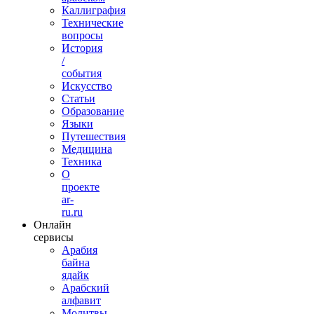
Каллиграфия
Технические
вопросы
История
/
события
Искусство
Статьи
Образование
Языки
Путешествия
Медицина
Техника
О
проекте
ar-
ru.ru
Онлайн
сервисы
Арабия
байна
ядайк
Арабский
алфавит
Молитвы