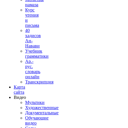
намаза
Курс
чтения
и
письма
40
хадисов
Ан-
Навави
Учебник
грамматики
Ар.-
рус.
словарь
онлайн
Транскрипция
Карта
сайта
Видео
Мультики
Художественные
Документальные
Обучающие
видео