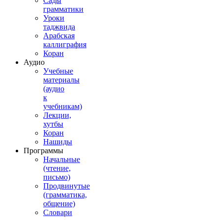
Сады
грамматики
Уроки
таджвида
Арабская
каллиграфия
Коран
Аудио
Учебные
материалы
(аудио
к
учебникам)
Лекции,
хутбы
Коран
Нашиды
Программы
Начальные
(чтение,
письмо)
Продвинутые
(грамматика,
общение)
Словари