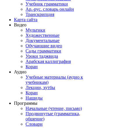
Учебник грамматики
Ар.-рус. словарь онлайн
Транскрипция
Карта сайта
Видео
Мультики
Художественные
Документальные
Обучающие видео
Сады грамматики
Уроки таджвида
Арабская каллиграфия
Коран
Аудио
Учебные материалы (аудио к
учебникам)
Лекции, хутбы
Коран
Нашиды
Программы
Начальные (чтение, письмо)
Продвинутые (грамматика,
общение)
Словари