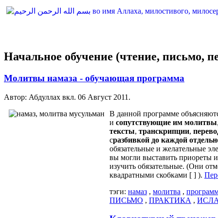
Начальное обучение (чтение, письмо, п
Молитвы намаза - обучающая программа
Автор: Абдуллах вкл.
06 Август 2011
.
В данной программе объясняют
и
сопутствующие им молитвы
тексты
,
транскрипции
,
перев
с
разбивкой до каждой отдель
обязательные и желательные эл
вы могли выставить приореты и
изучить обязательные. (Они от
квадратными скобками [ ] ).
Пер
тэги:
намаз
,
молитва
,
програм
ПИСЬМО
,
ПРАКТИКА
,
ИСЛ