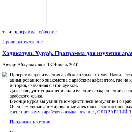
тэги:
программа
,
общение
Продолжить чтение
Хадикатуль Хуруф. Программа для изучения ара
Автор: Абдуллах вкл.
13 Январь 2010
.
Программа для изучения арабского языка с нуля. Начинаетс
анимированного знакомства с арабским алфавитом, где на 
история, связанная с этой буквой.
Далее следуют упражнения на изучение и закрепление раз
арабского языка.
В конце курса вы увидите юмористические мультики с ара
Очень смешные анимированные анектоды с многоголосным
тэги:
программа арабского языка
,
чтение
,
СЛОВАРНЫЙ 
Продолжить чтение