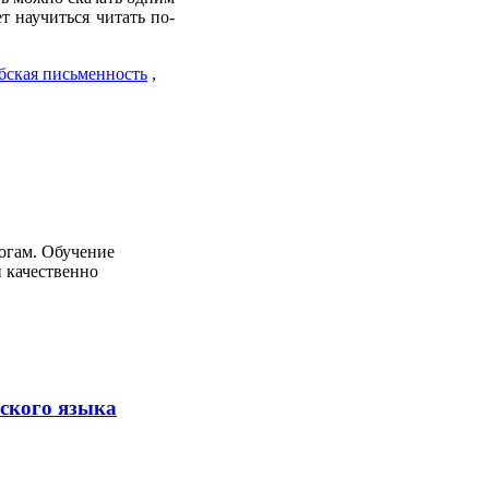
т научиться читать по-
бская письменность
,
огам. Обучение
и качественно
ского языка