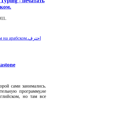
yping - печатать
ском.
011
.
арабском.احترف
astone
орой сами занимались.
тельную программу,не
глийском, но там все