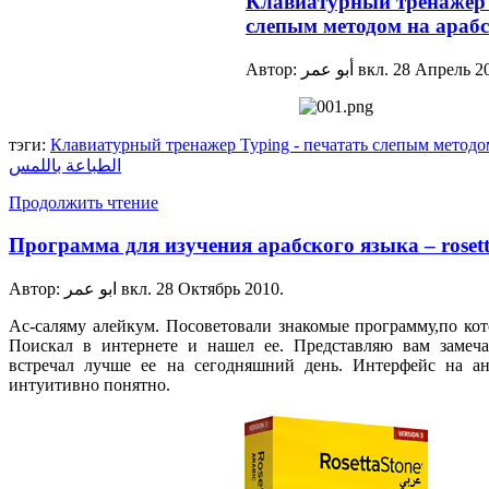
Клавиатурный тренажер T
слепым методом на араб
Автор: أبو عمر вкл.
28 Апрель 2
тэги:
Клавиатурный тренажер Typing - печатать слепым методом на 
الطباعة باللمس
Продолжить чтение
Программа для изучения арабского языка – rosett
Автор: ابو عمر вкл.
28 Октябрь 2010
.
Ас-саляму алейкум. Посоветовали знакомые программу,по кот
Поискал в интернете и нашел ее. Представляю вам замеча
встречал лучше ее на сегодняшний день. Интерфейс на ан
интуитивно понятно.