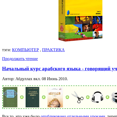
тэги:
КОМПЬЮТЕР
,
ПРАКТИКА
Продолжить чтение
Начальный курс арабского языка - говорящий у
Автор: Абдуллах вкл.
08 Июнь 2010
.
Все то, что уже было
опубликовано отдельными уроками
, тепе