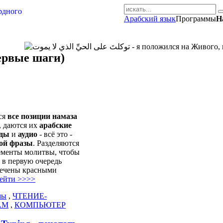
Арабский язык
Программы
Н
AR-RU.RU
сайт арабского языка
ервые шаги)
ся
все позиции намаза
, даются их
арабские
оды
и
аудио
- всё это -
ной фразы
. Разделяются
ементы молитвы, чтобы
 в первую очередь
мечены красными
ейти >>>>
мы
,
ЧТЕНИЕ-
АМ
,
КОМПЬЮТЕР