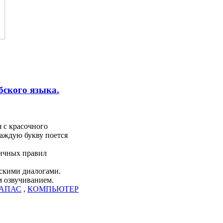
бского языка.
я с красочного
каждую букву поется
личных правил
бскими диалогами.
 озвучиванием.
ЗАПАС
,
КОМПЬЮТЕР