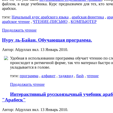
файлом, в виде учебника. Курс предназначен для тех, кто хоче
арабски.
тэги:
Начальный курс арабского языка
,
арабская фонетика
,
ара
арабское чтение
,
ЧТЕНИЕ-ПИСЬМО
,
КОМПЬЮТЕР
Продолжить чтение
Нуру ль-Байан. Обучающая программа.
Автор: Абдуллах вкл.
13 Январь 2010
.
Удобная в использовании программа обучает чтению по сл
происходит в ритмичной форме, так что материал быстро 
укладывается в голове.
тэги:
программа
,
алфавит
,
таджвид
,
flash
,
чтение
Продолжить чтение
Интерактивный русскоязычный учебник араб
"Арабеск"
Автор: Абдуллах вкл.
13 Январь 2010
.