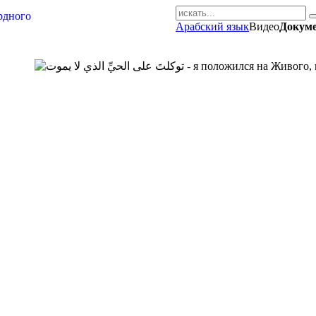
Арабский язык
Видео
Докум
AR-RU.RU
сайт арабского языка