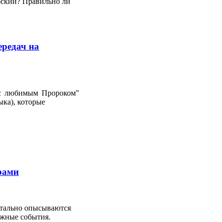
абский? Правильно ли
ередач на
е с любимым Пророком"
ыка), которые
рами
детально опысываются
ажные события.