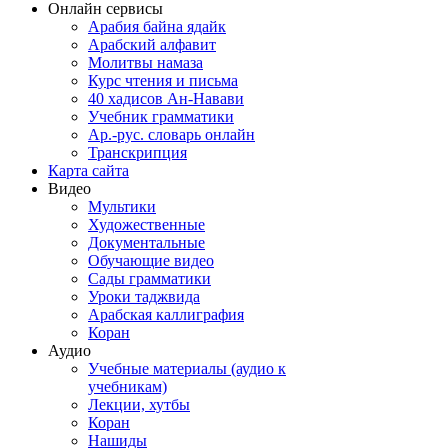
Онлайн сервисы
Арабия байна ядайк
Арабский алфавит
Молитвы намаза
Курс чтения и письма
40 хадисов Ан-Навави
Учебник грамматики
Ар.-рус. словарь онлайн
Транскрипция
Карта сайта
Видео
Мультики
Художественные
Документальные
Обучающие видео
Сады грамматики
Уроки таджвида
Арабская каллиграфия
Коран
Аудио
Учебные материалы (аудио к
учебникам)
Лекции, хутбы
Коран
Нашиды