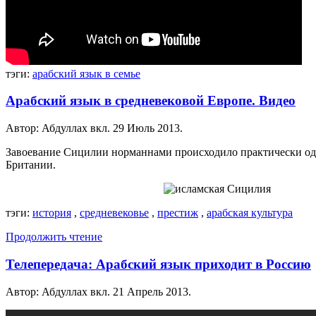
тэги:
арабский язык в семье
Арабский язык в средневековой Европе. Видео
Автор: Абдуллах вкл.
29 Июль 2013
.
Завоевание Сицилии норманнами происходило практически од
Британии.
тэги:
история
,
средневековье
,
престиж
,
арабская культура
Продолжить чтение
Телепередача: Арабский язык приходит в Россию
Автор: Абдуллах вкл.
21 Апрель 2013
.