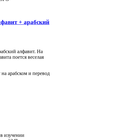
лфавит + арабский
абский алфавит. На
авита поется веселая
т на арабском и перевод
 в изучении