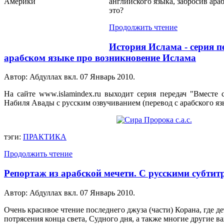
английского языка, забросив ар
это?
Продолжить чтение
История Ислама - серия п
арабском языке про возникновение Ислама
Автор: Абдуллах вкл.
07 Январь 2010
.
На сайте www.islamindex.ru выходит серия передач "Вмест
Набиля Авады с русским озвучиванием (перевод с арабского яз
тэги:
ПРАКТИКА
Продолжить чтение
Репортаж из арабской мечети. С русскими субтит
Автор: Абдуллах вкл.
07 Январь 2010
.
Очень красивое чтение последнего джуза (части) Корана, где 
потрясения конца света, Судного дня, а также многие другие в