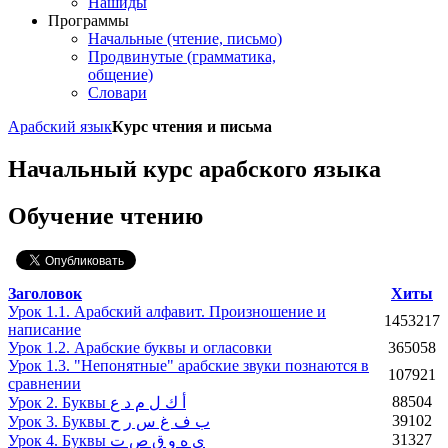
Нашиды
Программы
Начальные (чтение, письмо)
Продвинутые (грамматика,
общение)
Словари
Арабский язык
Курс чтения и письма
Начальный курс арабского языка
Обучение чтению
Заголовок
Хиты
Урок 1.1. Арабский алфавит. Произношение и
1453217
написание
Урок 1.2. Арабские буквы и огласовки
365058
Урок 1.3. "Непонятные" арабские звуки познаются в
107921
сравнении
88504
Урок 2. Буквы أ ك ل م د ع
39102
Урок 3. Буквы ب ف غ س ر ح
31327
Урок 4. Буквы ي ه و ق ص ت