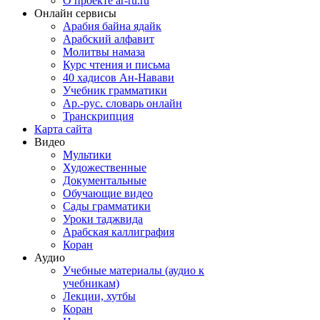
О проекте ar-ru.ru
Онлайн сервисы
Арабия байна ядайк
Арабский алфавит
Молитвы намаза
Курс чтения и письма
40 хадисов Ан-Навави
Учебник грамматики
Ар.-рус. словарь онлайн
Транскрипция
Карта сайта
Видео
Мультики
Художественные
Документальные
Обучающие видео
Сады грамматики
Уроки таджвида
Арабская каллиграфия
Коран
Аудио
Учебные материалы (аудио к
учебникам)
Лекции, хутбы
Коран