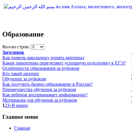
Образование
Кол-во строк:
Заголовок
Как помочь школьнику понять материал
Какие ориентиры определяют успешную подготовку к ЕГЭ?
Особенности образования за рубежом
Кто такой шоппер
Обучение за рубежом
Как получить бизнес-образование в России?
Преимущества обучения за рубежом
Как ребенок воспринимает информацию?
Мотивация для обучения за рубежом
1
2
3
»
В конец
Главное
меню
Главная