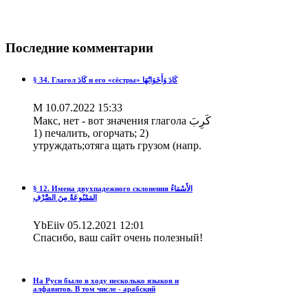
Последние
комментарии
§ 34. Глагол كَادَ и его «сёстры» كَادَ وَأَخَوَاتُهَا
М
10.07.2022 15:33
Макс, нет - вот значения глагола كَرِبَ
1) печалить, огорчать; 2)
утруждать;отяга щать грузом (напр.
§ 12. Имена двухпадежного склонения الأَسْمَاءُ
المَمْنُوعَةُ مِنَ الصَّرْفِ
YbEiiv
05.12.2021 12:01
Спасибо, ваш сайт очень полезный!
На Руси было в ходу несколько языков и
алфавитов. В том числе - арабский