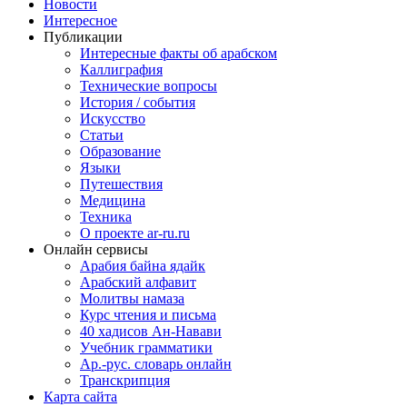
Новости
Интересное
Публикации
Интересные факты об арабском
Каллиграфия
Технические вопросы
История / события
Искусство
Статьи
Образование
Языки
Путешествия
Медицина
Техника
О проекте ar-ru.ru
Онлайн сервисы
Арабия байна ядайк
Арабский алфавит
Молитвы намаза
Курс чтения и письма
40 хадисов Ан-Навави
Учебник грамматики
Ар.-рус. словарь онлайн
Транскрипция
Карта сайта