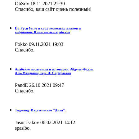
ОbSrlv
18.11.2021 22:39
Спасибо, ваш сайт очень полезный!
На Руси было в ходу несколько языков и
алфавитов. В том числе - арабский
Fokko
09.11.2021 19:03
Спасибо.
Арабские пословицы и поговорки. Абдуль-Фадль
Аль-Майданий, пер. И. Сарбулатов
PandE
26.10.2021 09:47
Спасибо.
Таджвид. Издательство "Диля".
Jasur Isakov
06.02.2021 14:12
spasibo.