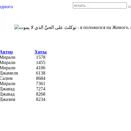
AR-RU.RU
сайт арабского языка
Автор
Хиты
Мирали
1578
Мирали
1455
Мирали
4106
Джамиля
6138
Салим
8684
Мирали
7361
Джавад
7274
Джавад
8268
Джазим
8234