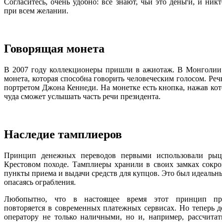
Согласитесь, очень удобно: все знают, чьи это деньги, и ник
при всем желании.
Говорящая монета
В 2007 году коллекционеры пришли в ажиотаж. В Монголии
монета, которая способна говорить человеческим голосом. Речь
портретом Джона Кеннеди. На монетке есть кнопка, нажав кот
чуда сможет услышать часть речи президента.
Наследие тамплиеров
Принцип денежных переводов первыми использовали рыца
Крестовом походе. Тамплиеры хранили в своих замках сокр
пункты приема и выдачи средств для купцов. Это был идеальны
опасаясь ограбления.
Любопытно, что в настоящее время этот принцип пра
повторяется в современных платежных сервисах. Но теперь 
оператору не только наличными, но и, например, рассчитат