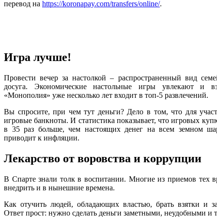
перевод на
https://koronapay.com/transfers/online/
.
Игра лучше!
Провести вечер за настолкой – распространенный вид сем
досуга. Экономические настольные игры увлекают и в
«Монополия» уже несколько лет входит в топ-5 развлечений.
Вы спросите, при чем тут деньги? Дело в том, что для учас
игровые банкноты. И статистика показывает, что игровых куп
в 35 раз больше, чем настоящих денег на всем земном ша
приводит к инфляции.
Лекарство от воровства и коррупции
В Спарте знали толк в воспитании. Многие из приемов тех 
внедрить и в нынешние времена.
Как отучить людей, обладающих властью, брать взятки и 
Ответ прост: нужно сделать деньги заметными, неудобными и