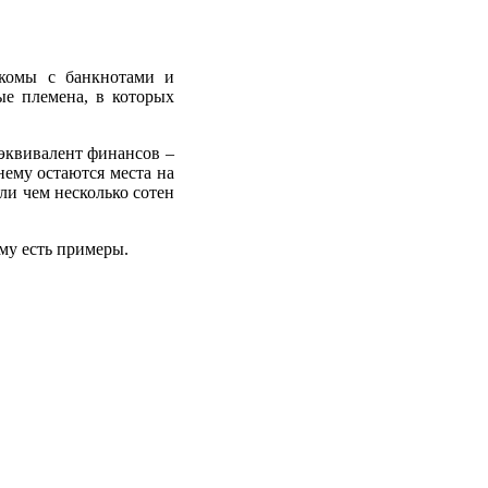
акомы с банкнотами и
ые племена, в которых
 эквивалент финансов –
нему остаются места на
ли чем несколько сотен
му есть примеры.