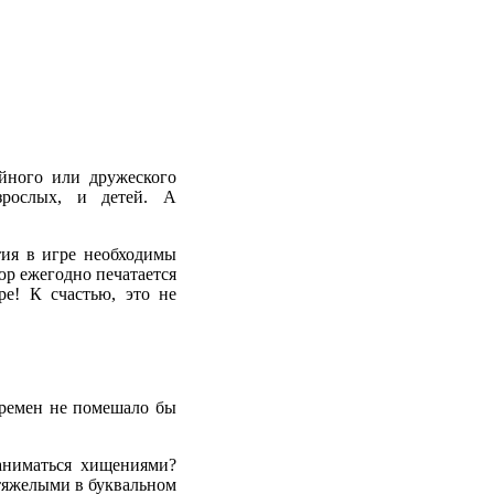
ейного или дружеского
зрослых, и детей. А
тия в игре необходимы
юр ежегодно печатается
ре! К счастью, это не
времен не помешало бы
заниматься хищениями?
 тяжелыми в буквальном