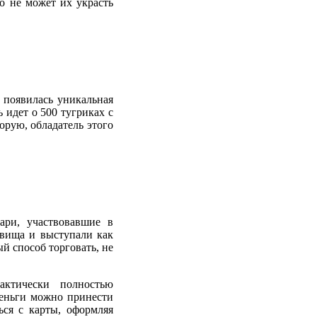
то не может их украсть
 появилась уникальная
 идет о 500 тугриках с
орую, обладатель этого
ри, участвовавшие в
овища и выступали как
й способ торговать, не
ктически полностью
деньги можно принести
ься с карты, оформляя