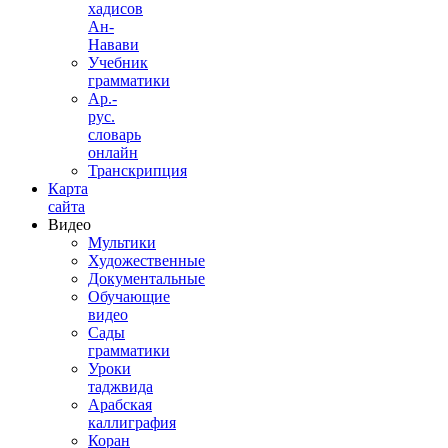
хадисов
Ан-
Навави
Учебник
грамматики
Ар.-
рус.
словарь
онлайн
Транскрипция
Карта
сайта
Видео
Мультики
Художественные
Документальные
Обучающие
видео
Сады
грамматики
Уроки
таджвида
Арабская
каллиграфия
Коран