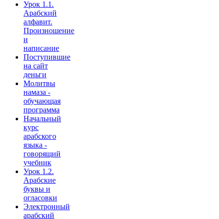
Урок 1.1.
Арабский
алфавит.
Произношение
и
написание
Поступившие
на сайт
деньги
Молитвы
намаза -
обучающая
программа
Начальный
курс
арабского
языка -
говорящий
учебник
Урок 1.2.
Арабские
буквы и
огласовки
Электронный
арабский