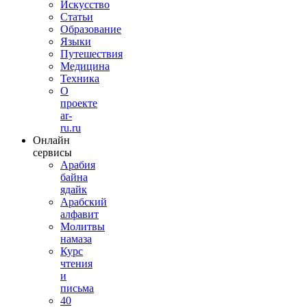
Искусство
Статьи
Образование
Языки
Путешествия
Медицина
Техника
О
проекте
ar-
ru.ru
Онлайн
сервисы
Арабия
байна
ядайк
Арабский
алфавит
Молитвы
намаза
Курс
чтения
и
письма
40