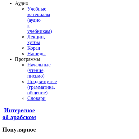
Аудио
Учебные
материалы
(аудио
к
учебникам)
Лекции,
хутбы
Коран
Нашиды
Программы
Начальные
(чтение,
письмо)
Продвинутые
(грамматика,
общение)
Словари
Интересное
об арабском
Популярное