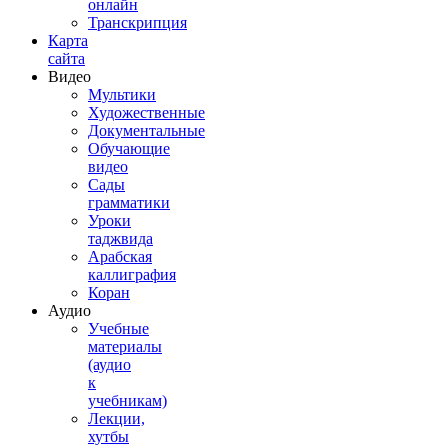
онлайн
Транскрипция
Карта
сайта
Видео
Мультики
Художественные
Документальные
Обучающие
видео
Сады
грамматики
Уроки
таджвида
Арабская
каллиграфия
Коран
Аудио
Учебные
материалы
(аудио
к
учебникам)
Лекции,
хутбы