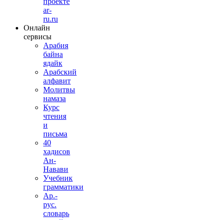
проекте
ar-
ru.ru
Онлайн
сервисы
Арабия
байна
ядайк
Арабский
алфавит
Молитвы
намаза
Курс
чтения
и
письма
40
хадисов
Ан-
Навави
Учебник
грамматики
Ар.-
рус.
словарь