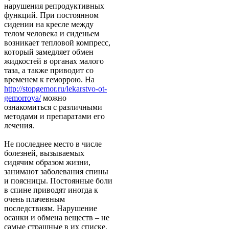
нарушения репродуктивных
функций. При постоянном
сидении на кресле между
телом человека и сиденьем
возникает тепловой компресс,
который замедляет обмен
жидкостей в органах малого
таза, а также приводит со
временем к геморрою. На
http://stopgemor.ru/lekarstvo-ot-
gemorroya/
можно
ознакомиться с различными
методами и препаратами его
лечения.
Не последнее место в числе
болезней, вызываемых
сидячим образом жизни,
занимают заболевания спины
и поясницы. Постоянные боли
в спине приводят иногда к
очень плачевным
последствиям. Нарушение
осанки и обмена веществ – не
самые страшные в их списке.