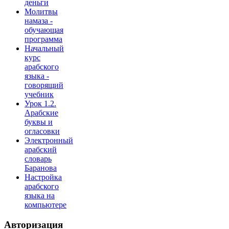
деньги
Молитвы
намаза -
обучающая
программа
Начальный
курс
арабского
языка -
говорящий
учебник
Урок 1.2.
Арабские
буквы и
огласовки
Электронный
арабский
словарь
Баранова
Настройка
арабского
языка на
компьютере
Авторизация