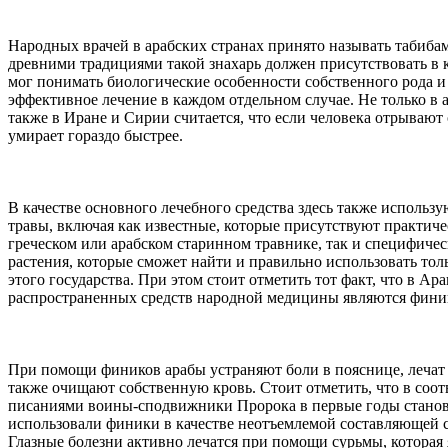
Народных врачей в арабских странах принято называть табибам
древними традициями такой знахарь должен присутствовать в 
мог понимать биологические особенности собственного рода и
эффективное лечение в каждом отдельном случае. Не только в а
также в Иране и Сирии считается, что если человека отрывают о
умирает гораздо быстрее.
В качестве основного лечебного средства здесь также использу
травы, включая как известные, которые присутствуют практич
греческом или арабском старинном травнике, так и специфиче
растения, которые сможет найти и правильно использовать тол
этого государства. При этом стоит отметить тот факт, что в Ар
распространенных средств народной медицины являются фини
При помощи фиников арабы устраняют боли в пояснице, лечат 
также очищают собственную кровь. Стоит отметить, что в соо
писаниями воины-сподвижники Пророка в первые годы станов
использовали финики в качестве неотъемлемой составляющей с
Глазные болезни активно лечатся при помощи сурьмы, которая 