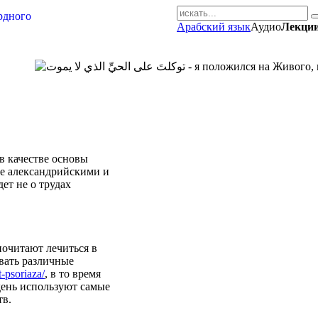
Арабский язык
Аудио
Лекции
AR-RU.RU
сайт арабского языка
в качестве основы
е александрийскими и
ет не о трудах
очитают лечиться в
вать различные
t-psoriaza/
, в то время
день используют самые
тв.