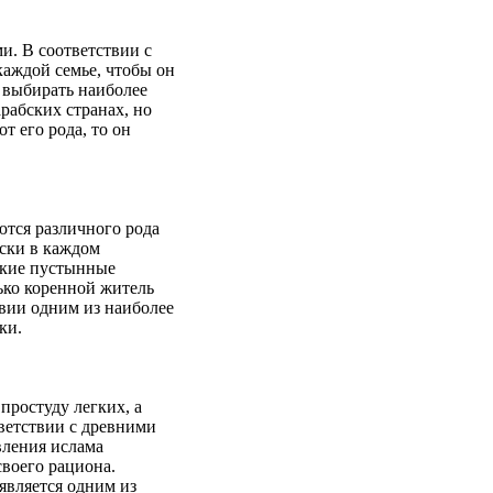
и. В соответствии с
каждой семье, чтобы он
 выбирать наиболее
рабских странах, но
т его рода, то он
ются различного рода
ески в каждом
ские пустынные
ько коренной житель
авии одним из наиболее
ки.
простуду легких, а
тветствии с древними
ления ислама
воего рациона.
является одним из