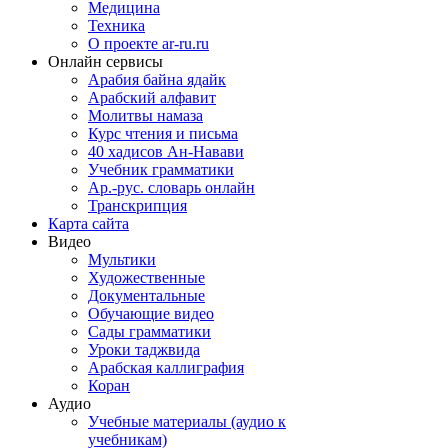
Медицина
Техника
О проекте ar-ru.ru
Онлайн сервисы
Арабия байна ядайк
Арабский алфавит
Молитвы намаза
Курс чтения и письма
40 хадисов Ан-Навави
Учебник грамматики
Ар.-рус. словарь онлайн
Транскрипция
Карта сайта
Видео
Мультики
Художественные
Документальные
Обучающие видео
Сады грамматики
Уроки таджвида
Арабская каллиграфия
Коран
Аудио
Учебные материалы (аудио к
учебникам)