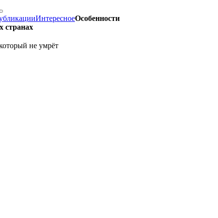
убликации
Интересное
Особенности
х странах