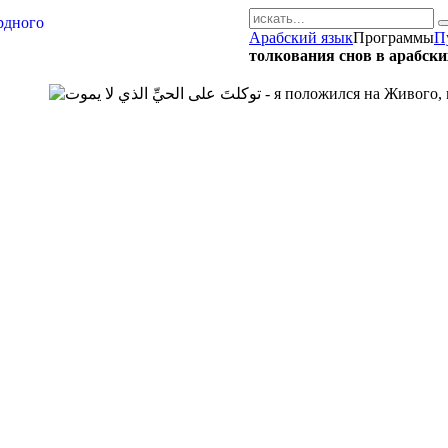
Арабский язык
Программы
П
AR-RU.RU
толкования снов в арабски
сайт арабского языка