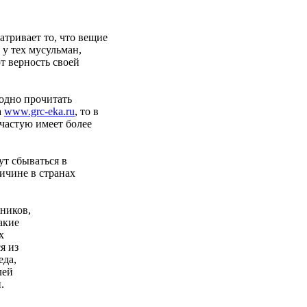
атривает то, что вещие
 у тех мусульман,
т верность своей
бодно прочитать
а
www.grc-eka.ru
, то в
ачастую имеет более
ут сбываться в
ичине в странах
ников,
акие
х
я из
да,
лей
.