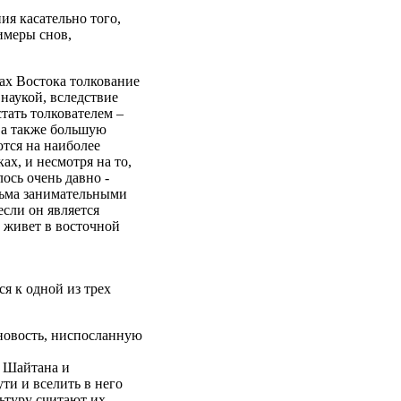
ия касательно того,
римеры снов,
нах Востока толкование
наукой, вследствие
стать толкователем –
 а также большую
тся на наиболее
ах, и несмотря на то,
ось очень давно -
есьма занимательными
если он является
 живет в восточной
я к одной из трех
новость, ниспосланную
я Шайтана и
ути и вселить в него
льтуру считают их