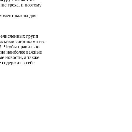
ние греха, и поэтому
 момент важны для
еречисленных групп
амскими сонниками из-
й. Чтобы правильно
сна наиболее важные
е новости, а также
 содержит в себе