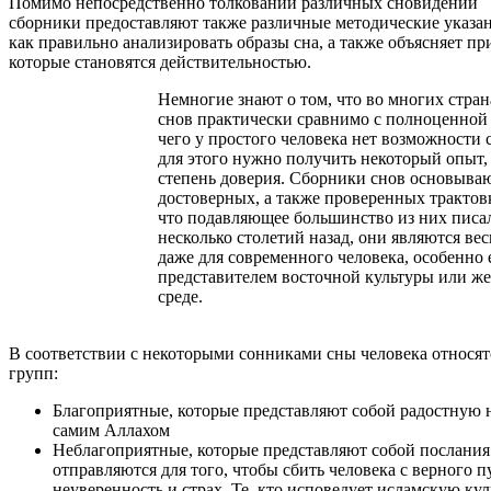
Помимо непосредственно толкований различных сновидений
сборники предоставляют также различные методические указан
как правильно анализировать образы сна, а также объясняет п
которые становятся действительностью.
Немногие знают о том, что во многих стра
снов практически сравнимо с полноценной 
чего у простого человека нет возможности 
для этого нужно получить некоторый опыт,
степень доверия. Сборники снов основываю
достоверных, а также проверенных трактовк
что подавляющее большинство из них писал
несколько столетий назад, они являются в
даже для современного человека, особенно 
представителем восточной культуры или же
среде.
В соответствии с некоторыми сонниками сны человека относятс
групп:
Благоприятные, которые представляют собой радостную 
самим Аллахом
Неблагоприятные, которые представляют собой послани
отправляются для того, чтобы сбить человека с верного п
неуверенность и страх. Те, кто исповедует исламскую ку