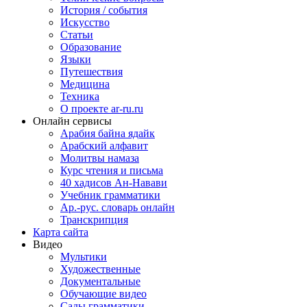
История / события
Искусство
Статьи
Образование
Языки
Путешествия
Медицина
Техника
О проекте ar-ru.ru
Онлайн сервисы
Арабия байна ядайк
Арабский алфавит
Молитвы намаза
Курс чтения и письма
40 хадисов Ан-Навави
Учебник грамматики
Ар.-рус. словарь онлайн
Транскрипция
Карта сайта
Видео
Мультики
Художественные
Документальные
Обучающие видео
Сады грамматики