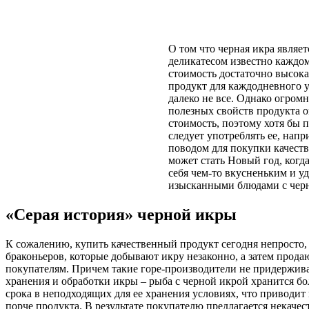
О том что черная икра являе
деликатесом известно каждом
стоимость достаточно высок
продукт для каждодневного 
далеко не все. Однако огром
полезных свойств продукта о
стоимость, поэтому хотя бы 
следует употреблять ее, нап
поводом для покупки качест
может стать Новый год, когда
себя чем-то вкусненьким и у
изысканными блюдами с чер
«Серая история» черной икры
К сожалению, купить качественный продукт сегодня непросто,
браконьеров, которые добывают икру незаконно, а затем прода
покупателям. Причем такие горе-производители не придержив
хранения и обработки икры – рыба с черной икрой хранится б
срока в неподходящих для ее хранения условиях, что приводи
порче продукта. В результате покупателю предлагается некачес