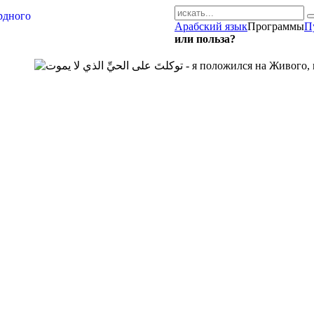
Арабский язык
Программы
П
AR-RU.RU
или польза?
сайт арабского языка