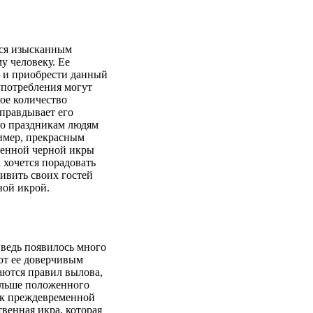
тся изысканным
у человеку. Ее
а и приобрести данный
употребления могут
ное количество
правдывает его
по праздникам людям
ример, прекрасным
венной черной икры
 хочется порадовать
дивить своих гостей
ной икрой.
 ведь появилось много
ют ее доверчивым
аются правил вылова,
ольше положенного
т к преждевременной
твенная икра, которая