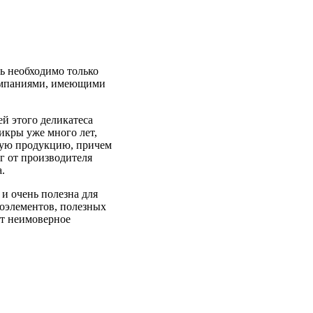
ь необходимо только
компаниями, имеющими
й этого деликатеса
икры уже много лет,
ную продукцию, причем
г от производителя
.
 и очень полезна для
роэлементов, полезных
ет неимоверное