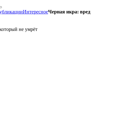
убликации
Интересное
Черная икра: вред