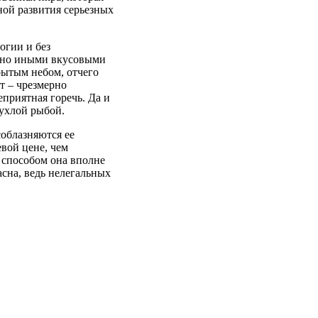
ной развития серьезных
огии и без
енно иными вкусовыми
рытым небом, отчего
т – чрезмерно
еприятная горечь. Да и
тухлой рыбой.
соблазняются ее
вой цене, чем
 способом она вполне
асна, ведь нелегальных