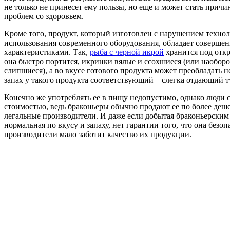
не только не принесет ему пользы, но еще и может стать причи
проблем со здоровьем.
Кроме того, продукт, который изготовлен с нарушением технол
использования современного оборудования, обладает соверш
характеристиками. Так,
рыба с черной икрой
хранится под отк
она быстро портится, икринки вялые и ссохшиеся (или наоборо
слипшиеся), а во вкусе готового продукта может преобладать н
запах у такого продукта соответствующий – слегка отдающий 
Конечно же употреблять ее в пищу недопустимо, однако люди 
стоимостью, ведь браконьеры обычно продают ее по более деше
легальные производители. И даже если добытая браконьерским
нормальная по вкусу и запаху, нет гарантии того, что она безоп
производители мало заботит качество их продукции.