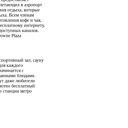
илетающих в аэропорт
вия отдыха, которые
дыха. Всем членам
товления кофе и чая,
есплатному интернету,
доступных каналов.
rowne Plaza
спортивный зал, сауну
для каждого
 начинается с
оранными блюдами.
гут даже любители
олютно бесплатный
ли станции метро