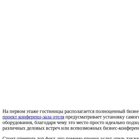
На первом этаже гостиницы располагается полноценный бизне
проект конференц-зала отеля
предусматривает установку самог
оборудования, благодаря чему это место просто идеально подх
различных деловых встреч или всевозможных бизнес-конфере
Стоит отметить тот факт, что помимо прочих услуг отель также