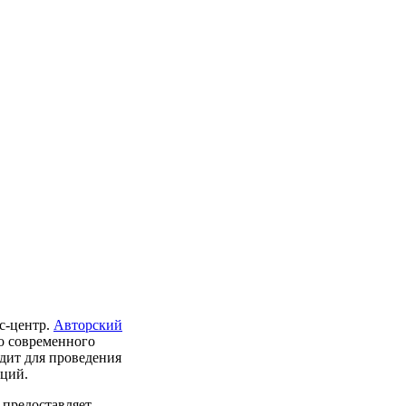
с-центр.
Авторский
о современного
одит для проведения
нций.
 предоставляет