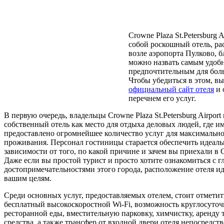
Crowne Plaza St.Petersburg A
собой роскошный отель, р
возле аэропорта Пулково, б
можно назвать самым удоб
предпочтительным для бол
Чтобы убедиться в этом, вы
официальный сайт отеля
и 
перечнем его услуг.
В первую очередь, владельцы Crowne Plaza St.Petersburg Airpo
собственный отель как место для отдыха деловых людей, где и
предоставлено огромнейшее количество услуг для максимальн
проживания. Персонал гостиницы старается обеспечить идеаль
зависимости от того, по какой причине и зачем вы приехали в
Даже если вы простой турист и просто хотите ознакомиться с 
достопримечательностями этого города, расположение отеля ид
вашим целям.
Среди основных услуг, предоставляемых отелем, стоит отмети
бесплатный высокоскоростной Wi-Fi, возможность круглосуточ
ресторанной еды, вместительную парковку, химчистку, аренду
средства, а также трансфер от входной двери отеля непосредст