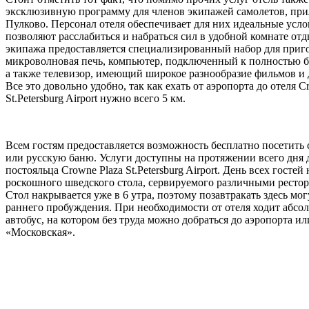
эксклюзивную программу для членов экипажей самолетов, пр
Пулково. Персонал отеля обеспечивает для них идеальные усло
позволяют расслабиться и набраться сил в удобной комнате от
экипажа предоставляется специализированный набор для приго
микроволновая печь, компьютер, подключенный к полностью б
а также телевизор, имеющий широкое разнообразие фильмов и 
Все это довольно удобно, так как ехать от аэропорта до отеля C
St.Petersburg Airport нужно всего 5 км.
Всем гостям предоставляется возможность бесплатно посетить 
или русскую баню. Услуги доступны на протяжении всего дня 
постояльца Crowne Plaza St.Petersburg Airport. День всех гостей
роскошного шведского стола, сервируемого различными рест
Стол накрывается уже в 6 утра, поэтому позавтракать здесь мо
раннего пробуждения. При необходимости от отеля ходит абс
автобус, на котором без труда можно добраться до аэропорта и
«Московская».