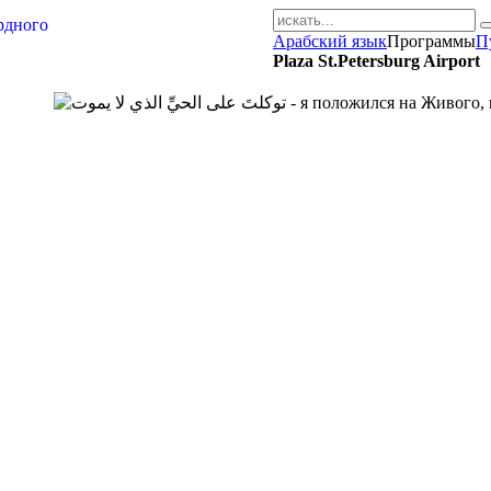
Арабский язык
Программы
П
AR-RU.RU
Plaza St.Petersburg Airport
сайт арабского языка