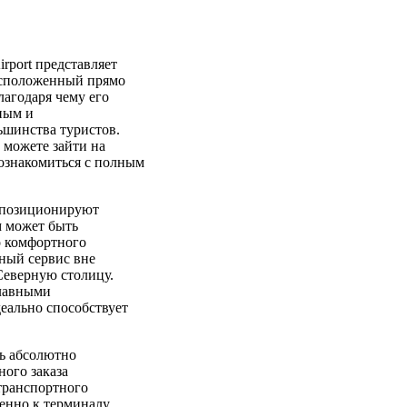
irport представляет
асположенный прямо
лагодаря чему его
ным и
ьшинства туристов.
 можете зайти на
ознакомиться с полным
rt позиционируют
м может быть
о комфортного
ный сервис вне
 Северную столицу.
главными
еально способствует
ть абсолютно
ного заказа
 транспортного
венно к терминалу