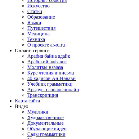
История / события
Искусство
Статьи
Образование
Языки
Путешествия
Медицина
Техника
О проекте ar-ru.ru
Онлайн сервисы
Арабия байна ядайк
Арабский алфавит
Молитвы намаза
Курс чтения и письма
40 хадисов Ан-Навави
Учебник грамматики
Ар.-рус. словарь онлайн
Транскрипция
Карта сайта
Видео
Мультики
Художественные
Документальные
Обучающие видео
Сады грамматики