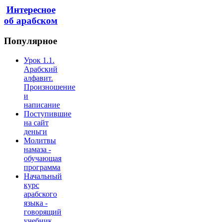
Интересное
об арабском
Популярное
Урок 1.1.
Арабский
алфавит.
Произношение
и
написание
Поступившие
на сайт
деньги
Молитвы
намаза -
обучающая
программа
Начальный
курс
арабского
языка -
говорящий
учебник