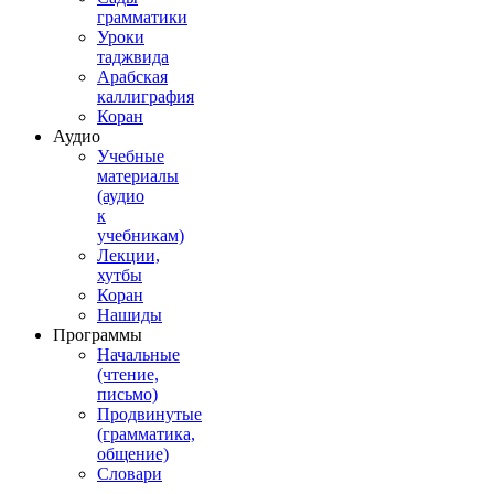
грамматики
Уроки
таджвида
Арабская
каллиграфия
Коран
Аудио
Учебные
материалы
(аудио
к
учебникам)
Лекции,
хутбы
Коран
Нашиды
Программы
Начальные
(чтение,
письмо)
Продвинутые
(грамматика,
общение)
Словари