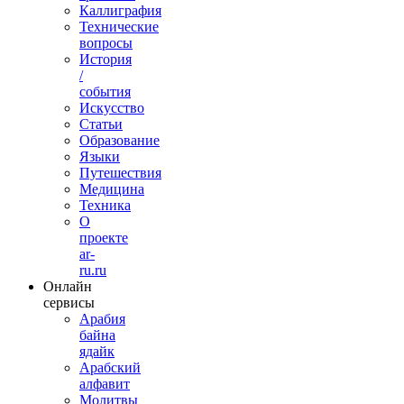
Каллиграфия
Технические
вопросы
История
/
события
Искусство
Статьи
Образование
Языки
Путешествия
Медицина
Техника
О
проекте
ar-
ru.ru
Онлайн
сервисы
Арабия
байна
ядайк
Арабский
алфавит
Молитвы