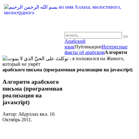
Арабский
AR-RU.RU
язык
Публикации
Интересные
факты об арабском
Алгоритм
сайт арабского языка
арабского письма (программная реализация на javascript)
Алгоритм арабского
письма (программная
реализация на
javascript)
Автор: Абдуллах вкл.
16
Октябрь 2011
.