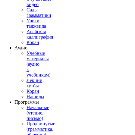
видео
Сады
грамматики
Уроки
таджвида
Арабская
каллиграфия
Коран
Аудио
Учебные
материалы
(аудио
к
учебникам)
Лекции,
хутбы
Коран
Нашиды
Программы
Начальные
(чтение,
письмо)
Продвинутые
(грамматика,
общение)