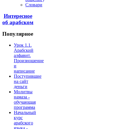
Словари
Интересное
об арабском
Популярное
Урок 1.1.
Арабский
алфавит.
Произношение
и
написание
Поступившие
на сайт
деньги
Молитвы
намаза -
обучающая
программа
Начальный
курс
арабского
языка -