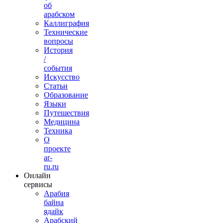
об
арабском
Каллиграфия
Технические
вопросы
История
/
события
Искусство
Статьи
Образование
Языки
Путешествия
Медицина
Техника
О
проекте
ar-
ru.ru
Онлайн
сервисы
Арабия
байна
ядайк
Арабский