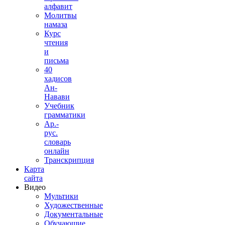
алфавит
Молитвы
намаза
Курс
чтения
и
письма
40
хадисов
Ан-
Навави
Учебник
грамматики
Ар.-
рус.
словарь
онлайн
Транскрипция
Карта
сайта
Видео
Мультики
Художественные
Документальные
Обучающие