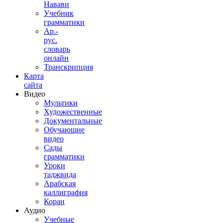
Навави
Учебник
грамматики
Ар.-
рус.
словарь
онлайн
Транскрипция
Карта
сайта
Видео
Мультики
Художественные
Документальные
Обучающие
видео
Сады
грамматики
Уроки
таджвида
Арабская
каллиграфия
Коран
Аудио
Учебные