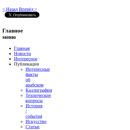
< Назад
Вперёд >
AdmirorGallery 4.5.0
, author/s
Vasiljevski
&
Kekeljevic
.
Главное
меню
Главная
Новости
Интересное
Публикации
Интересные
факты
об
арабском
Каллиграфия
Технические
вопросы
История
/
события
Искусство
Статьи