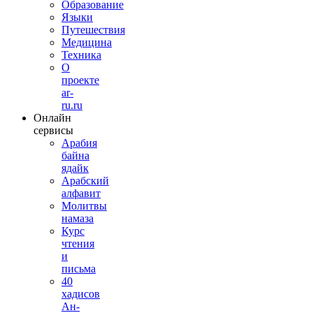
Образование
Языки
Путешествия
Медицина
Техника
О
проекте
ar-
ru.ru
Онлайн
сервисы
Арабия
байна
ядайк
Арабский
алфавит
Молитвы
намаза
Курс
чтения
и
письма
40
хадисов
Ан-