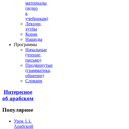
материалы
(аудио
к
учебникам)
Лекции,
хутбы
Коран
Нашиды
Программы
Начальные
(чтение,
письмо)
Продвинутые
(грамматика,
общение)
Словари
Интересное
об арабском
Популярное
Урок 1.1.
Арабский