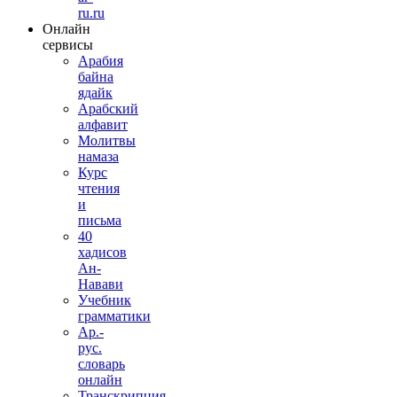
ru.ru
Онлайн
сервисы
Арабия
байна
ядайк
Арабский
алфавит
Молитвы
намаза
Курс
чтения
и
письма
40
хадисов
Ан-
Навави
Учебник
грамматики
Ар.-
рус.
словарь
онлайн
Транскрипция