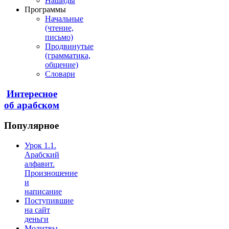
Нашиды
Программы
Начальные
(чтение,
письмо)
Продвинутые
(грамматика,
общение)
Словари
Интересное
об арабском
Популярное
Урок 1.1.
Арабский
алфавит.
Произношение
и
написание
Поступившие
на сайт
деньги
Молитвы