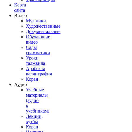
Карта
сайта
Видео
Мультики
Художественные
Документальные
Обучающие
видео
Сады
грамматики
Уроки
таджвида
Арабская
каллиграфия
Коран
Аудио
Учебные
материалы
(аудио
к
учебникам)
Лекции,
хутбы
Коран