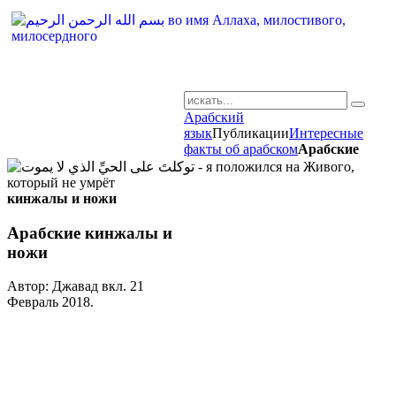
Арабский
AR-RU.RU
язык
Публикации
Интересные
факты об арабском
Арабские
сайт арабского языка
кинжалы и ножи
Арабские кинжалы и
ножи
Автор: Джавад вкл.
21
Февраль 2018
.