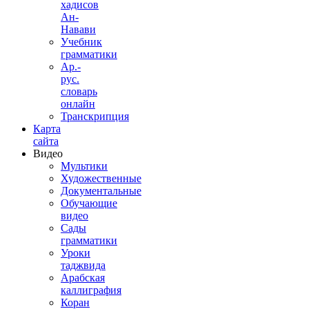
хадисов
Ан-
Навави
Учебник
грамматики
Ар.-
рус.
словарь
онлайн
Транскрипция
Карта
сайта
Видео
Мультики
Художественные
Документальные
Обучающие
видео
Сады
грамматики
Уроки
таджвида
Арабская
каллиграфия
Коран