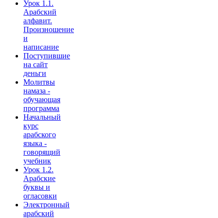
Урок 1.1.
Арабский
алфавит.
Произношение
и
написание
Поступившие
на сайт
деньги
Молитвы
намаза -
обучающая
программа
Начальный
курс
арабского
языка -
говорящий
учебник
Урок 1.2.
Арабские
буквы и
огласовки
Электронный
арабский