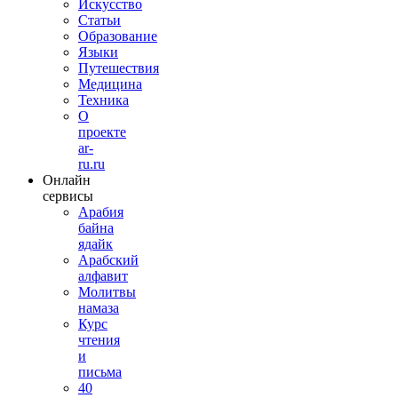
Искусство
Статьи
Образование
Языки
Путешествия
Медицина
Техника
О
проекте
ar-
ru.ru
Онлайн
сервисы
Арабия
байна
ядайк
Арабский
алфавит
Молитвы
намаза
Курс
чтения
и
письма
40