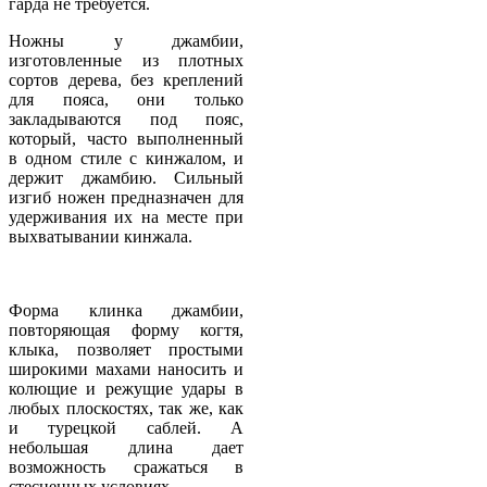
гарда не требуется.
Ножны у джамбии,
изготовленные из плотных
сортов дерева, без креплений
для пояса, они только
закладываются под пояс,
который, часто выполненный
в одном стиле с кинжалом, и
держит джамбию. Сильный
изгиб ножен предназначен для
удерживания их на месте при
выхватывании кинжала.
Форма клинка джамбии,
повторяющая форму когтя,
клыка, позволяет простыми
широкими махами наносить и
колющие и режущие удары в
любых плоскостях, так же, как
и турецкой саблей. А
небольшая длина дает
возможность сражаться в
стесненных условиях.