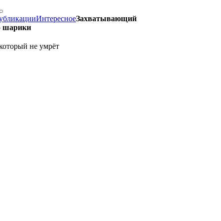
убликации
Интересное
Захватывающий
о шарики