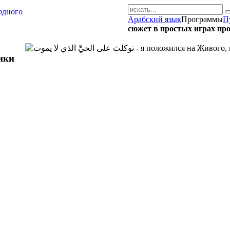
Арабский язык
Программы
П
AR-RU.RU
сюжет в простых играх пр
сайт арабского языка
ики