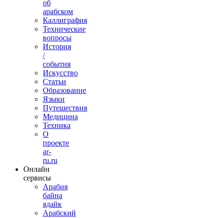
об
арабском
Каллиграфия
Технические
вопросы
История
/
события
Искусство
Статьи
Образование
Языки
Путешествия
Медицина
Техника
О
проекте
ar-
ru.ru
Онлайн
сервисы
Арабия
байна
ядайк
Арабский