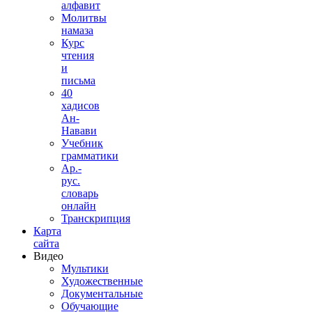
алфавит
Молитвы
намаза
Курс
чтения
и
письма
40
хадисов
Ан-
Навави
Учебник
грамматики
Ар.-
рус.
словарь
онлайн
Транскрипция
Карта
сайта
Видео
Мультики
Художественные
Документальные
Обучающие