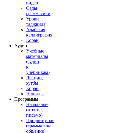
видео
Сады
грамматики
Уроки
таджвида
Арабская
каллиграфия
Коран
Аудио
Учебные
материалы
(аудио
к
учебникам)
Лекции,
хутбы
Коран
Нашиды
Программы
Начальные
(чтение,
письмо)
Продвинутые
(грамматика,
общение)