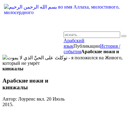
Арабский
AR-RU.RU
язык
Публикации
История /
события
Арабские ножи и
сайт арабского языка
кинжалы
Арабские ножи и
кинжалы
Автор: Лоуренс вкл.
20 Июль
2015
.