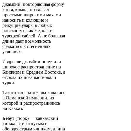
джамбии, повторяющая форму
когтя, клыка, позволяет
простыми широкими махами
наносить и колющие и
режущие удары в любых
плоскостях, так же, как и
турецкой саблей. А не большая
длина дает возможность
сражаться в стесненных
условиях.
Издревле джамбии получили
широкое распространение на
Ближнем и Среднем Востоке, а
отсюда их позаимствовали
турки.
Такого типа кинжалы ковались
в Османской империи, из
которой и распространились
на Кавказ.
Бебут
(тюрк) — кавказский
кинжал с изогнутым и
обоюдоострым клинком, длина