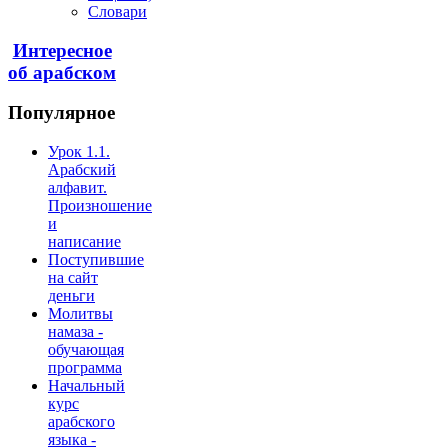
Словари
Интересное
об арабском
Популярное
Урок 1.1.
Арабский
алфавит.
Произношение
и
написание
Поступившие
на сайт
деньги
Молитвы
намаза -
обучающая
программа
Начальный
курс
арабского
языка -