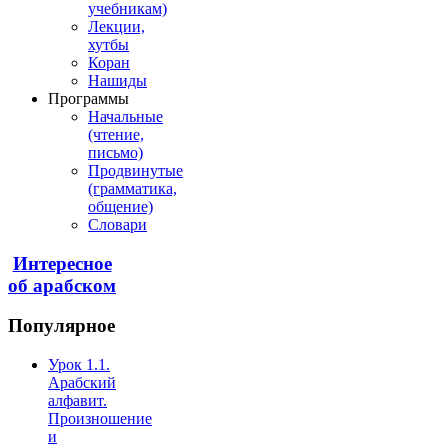
учебникам)
Лекции,
хутбы
Коран
Нашиды
Программы
Начальные
(чтение,
письмо)
Продвинутые
(грамматика,
общение)
Словари
Интересное
об арабском
Популярное
Урок 1.1.
Арабский
алфавит.
Произношение
и