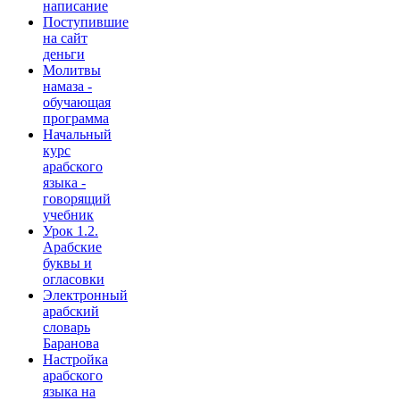
написание
Поступившие
на сайт
деньги
Молитвы
намаза -
обучающая
программа
Начальный
курс
арабского
языка -
говорящий
учебник
Урок 1.2.
Арабские
буквы и
огласовки
Электронный
арабский
словарь
Баранова
Настройка
арабского
языка на