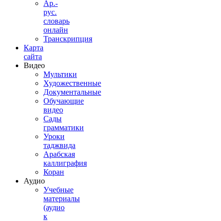
Ар.-
рус.
словарь
онлайн
Транскрипция
Карта
сайта
Видео
Мультики
Художественные
Документальные
Обучающие
видео
Сады
грамматики
Уроки
таджвида
Арабская
каллиграфия
Коран
Аудио
Учебные
материалы
(аудио
к