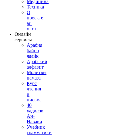
Медицина
Техника
О
проекте
ar-
ru.ru
Онлайн
сервисы
Арабия
байна
ядайк
Арабский
алфавит
Молитвы
намаза
Курс
чтения
и
письма
40
хадисов
Ан-
Навави
Учебник
грамматики