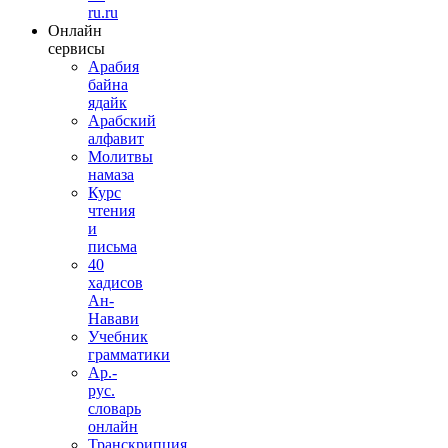
ru.ru
Онлайн
сервисы
Арабия
байна
ядайк
Арабский
алфавит
Молитвы
намаза
Курс
чтения
и
письма
40
хадисов
Ан-
Навави
Учебник
грамматики
Ар.-
рус.
словарь
онлайн
Транскрипция