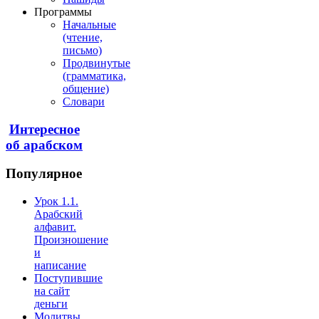
Программы
Начальные
(чтение,
письмо)
Продвинутые
(грамматика,
общение)
Словари
Интересное
об арабском
Популярное
Урок 1.1.
Арабский
алфавит.
Произношение
и
написание
Поступившие
на сайт
деньги
Молитвы