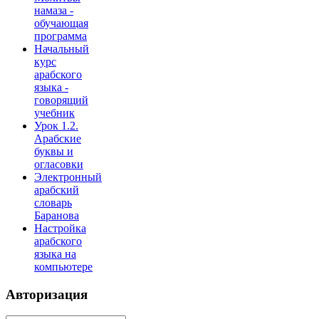
намаза -
обучающая
программа
Начальный
курс
арабского
языка -
говорящий
учебник
Урок 1.2.
Арабские
буквы и
огласовки
Электронный
арабский
словарь
Баранова
Настройка
арабского
языка на
компьютере
Авторизация