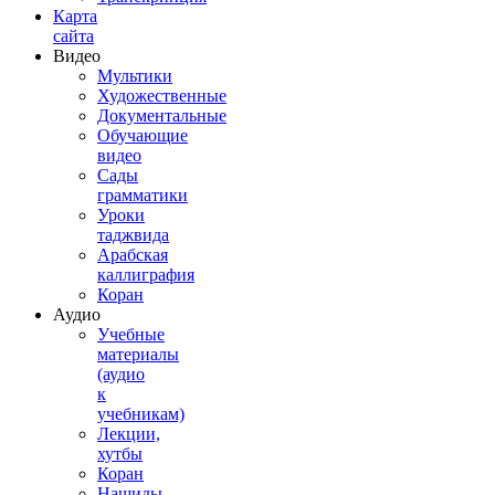
Карта
сайта
Видео
Мультики
Художественные
Документальные
Обучающие
видео
Сады
грамматики
Уроки
таджвида
Арабская
каллиграфия
Коран
Аудио
Учебные
материалы
(аудио
к
учебникам)
Лекции,
хутбы
Коран
Нашиды