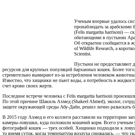
Ученым впервые удалось сис
пронаблюдать за арабскими
(Felis margarita harrisoni) 
обитающими в пустынях Ара
Об открытии сообщается в жу
of Wildlife Research, а корот
Scientist.
Пустыни не предоставляют 
ресурсов для крупных популяций барханных кошек. Более того
стремительно вымирают из-за истребления человеком животных
Известно, что хищники не пьют воды, а потребность в жидкост
счет крови своих жертв.
Последние встречи человека с Felis margarita harrisoni произошл
По этой причине Шакиль Ахмед (Shakeel Ahmed), эколог, сотру
защите окружающей среды Абу-Даби, решил лично разыскать 
В 2015 году Ахмед и его коллеги расставили на территории за
камеры-ловушки, куда положили кошачий корм. Всего ученым 
фотографий кошек — трех особей. Хищники подходили к лову
то время суток, когда температура воздуха снижалась, — что ук