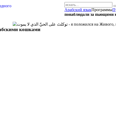
Арабский язык
Программы
П
AR-RU.RU
понаблюдали за пьющими 
сайт арабского языка
абскими кошками