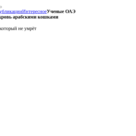
убликации
Интересное
Ученые ОАЭ
кровь арабскими кошками