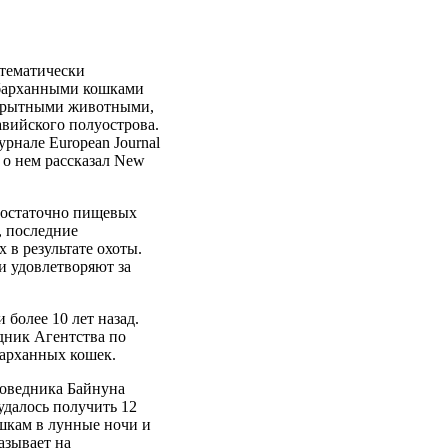
тематически
 барханными кошками
— скрытными животными,
вийского полуострова.
рнале European Journal
ко о нем рассказал New
достаточно пищевых
, последние
 в результате охоты.
и удовлетворяют за
и более 10 лет назад.
дник Агентства по
барханных кошек.
поведника Байнуна
удалось получить 12
шкам в лунные ночи и
азывает на