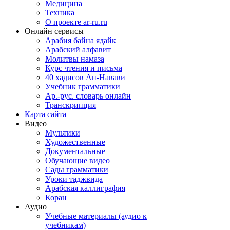
Медицина
Техника
О проекте ar-ru.ru
Онлайн сервисы
Арабия байна ядайк
Арабский алфавит
Молитвы намаза
Курс чтения и письма
40 хадисов Ан-Навави
Учебник грамматики
Ар.-рус. словарь онлайн
Транскрипция
Карта сайта
Видео
Мультики
Художественные
Документальные
Обучающие видео
Сады грамматики
Уроки таджвида
Арабская каллиграфия
Коран
Аудио
Учебные материалы (аудио к
учебникам)