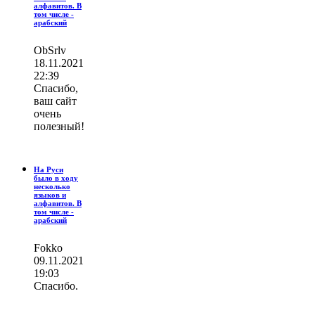
алфавитов. В
том числе -
арабский
ОbSrlv
18.11.2021
22:39
Спасибо,
ваш сайт
очень
полезный!
На Руси
было в ходу
несколько
языков и
алфавитов. В
том числе -
арабский
Fokko
09.11.2021
19:03
Спасибо.