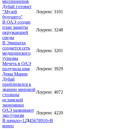
миллионеров
Дубай готовит
"Музей
Лоуренс
3101
будущего"
В ОАЭ создан
план защиты
Лоуренс
3248
окружающей
среды
В Эмиратах
создается сеть
Лоуренс
3201
медицинского
туризма
Мечеть в ОАЭ
получила имя
Лоуренс
3929
Девы Марии
Дубай
приблизился к
званию мировой
Лоуренс
4072
столицы
исламской
экономики
ОАЭ развивают
Лоуренс
4220
эко-туризм
В начало
«
1
2
3
4
5
6
7
8
9
10
»
В
конец