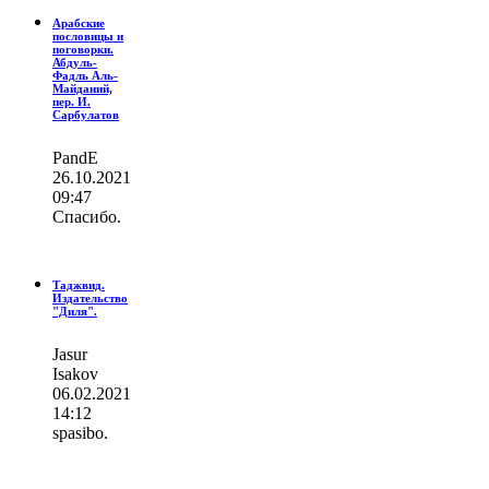
Арабские
пословицы и
поговорки.
Абдуль-
Фадль Аль-
Майданий,
пер. И.
Сарбулатов
PandE
26.10.2021
09:47
Спасибо.
Таджвид.
Издательство
"Диля".
Jasur
Isakov
06.02.2021
14:12
spasibo.