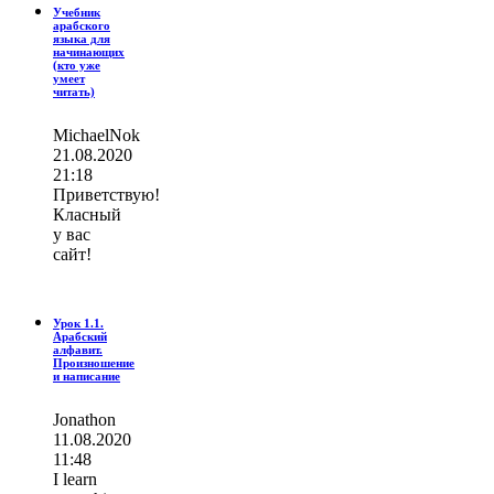
Учебник
арабского
языка для
начинающих
(кто уже
умеет
читать)
MichaelNok
21.08.2020
21:18
Приветствую!
Класный
у вас
сайт!
Урок 1.1.
Арабский
алфавит.
Произношение
и написание
Jonathon
11.08.2020
11:48
I learn