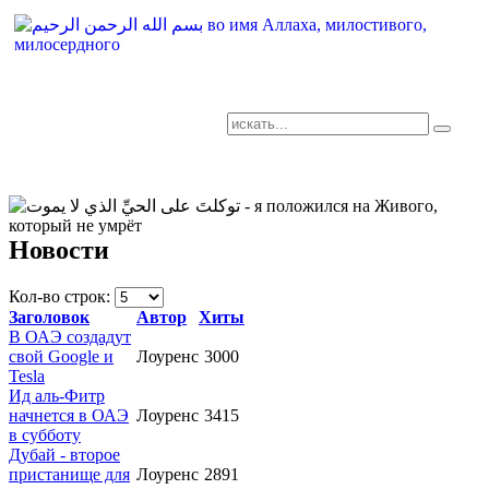
AR-RU.RU
сайт арабского языка
Новости
Кол-во строк:
Заголовок
Автор
Хиты
В ОАЭ создадут
свой Google и
Лоуренс
3000
Tesla
Ид аль-Фитр
начнется в ОАЭ
Лоуренс
3415
в субботу
Дубай - второе
пристанище для
Лоуренс
2891