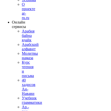
О
проекте
ar-
ru.ru
Онлайн
сервисы
Арабия
байна
ядайк
Арабский
алфавит
Молитвы
намаза
Курс
чтения
и
письма
40
хадисов
Ан-
Навави
Учебник
грамматики
Ар.-