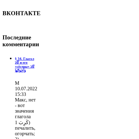
ВКОНТАКТЕ
Последние
комментарии
§ 34. Глагол
كَادَ и его
«сёстры» كَادَ
وَأَخَوَاتُهَا
М
10.07.2022
15:33
Макс, нет
- вот
значения
глагола
كَرِبَ 1)
печалить,
огорчать;