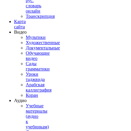
рус.
словарь
онлайн
Транскрипция
Карта
сайта
Видео
Мультики
Художественные
Документальные
Обучающие
видео
Сады
грамматики
Уроки
таджвида
Арабская
каллиграфия
Коран
Аудио
Учебные
материалы
(аудио
к
учебникам)