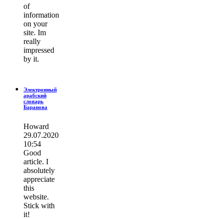
of
information
on your
site. Im
really
impressed
by it.
Электронный
арабский
словарь
Баранова
Howard
29.07.2020
10:54
Good
article. I
absolutely
appreciate
this
website.
Stick with
it!