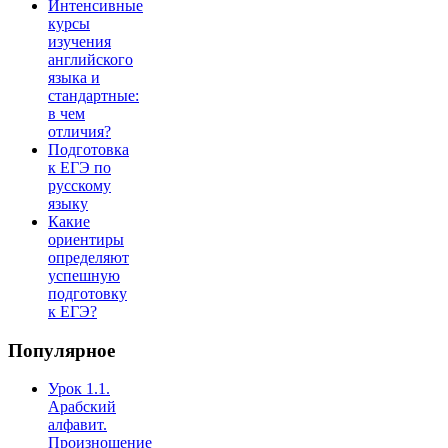
Интенсивные
курсы
изучения
английского
языка и
стандартные:
в чем
отличия?
Подготовка
к ЕГЭ по
русскому
языку
Какие
ориентиры
определяют
успешную
подготовку
к ЕГЭ?
Популярное
Урок 1.1.
Арабский
алфавит.
Произношение