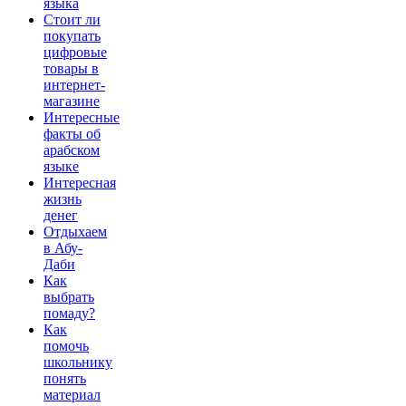
языка
Стоит ли
покупать
цифровые
товары в
интернет-
магазине
Интересные
факты об
арабском
языке
Интересная
жизнь
денег
Отдыхаем
в Абу-
Даби
Как
выбрать
помаду?
Как
помочь
школьнику
понять
материал