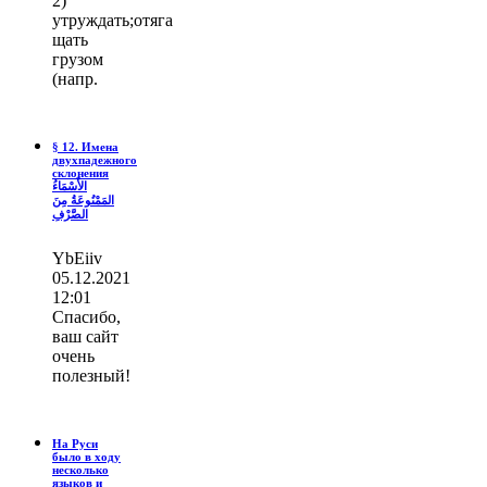
2)
утруждать;отяга
щать
грузом
(напр.
§ 12. Имена
двухпадежного
склонения
الأَسْمَاءُ
المَمْنُوعَةُ مِنَ
الصَّرْفِ
YbEiiv
05.12.2021
12:01
Спасибо,
ваш сайт
очень
полезный!
На Руси
было в ходу
несколько
языков и