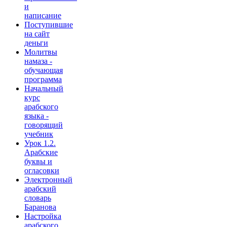
и
написание
Поступившие
на сайт
деньги
Молитвы
намаза -
обучающая
программа
Начальный
курс
арабского
языка -
говорящий
учебник
Урок 1.2.
Арабские
буквы и
огласовки
Электронный
арабский
словарь
Баранова
Настройка
арабского