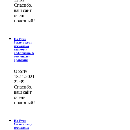
Спасибо,
ваш сайт
очень
полезный!
На Руси
было в ходу
несколько
языков и
алфавитов. В
том числе -
арабский
ОbSrlv
18.11.2021
22:39
Спасибо,
ваш сайт
очень
полезный!
На Руси
было в ходу
несколько