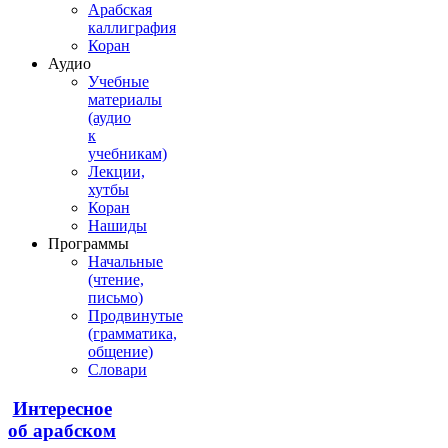
Арабская
каллиграфия
Коран
Аудио
Учебные
материалы
(аудио
к
учебникам)
Лекции,
хутбы
Коран
Нашиды
Программы
Начальные
(чтение,
письмо)
Продвинутые
(грамматика,
общение)
Словари
Интересное
об арабском