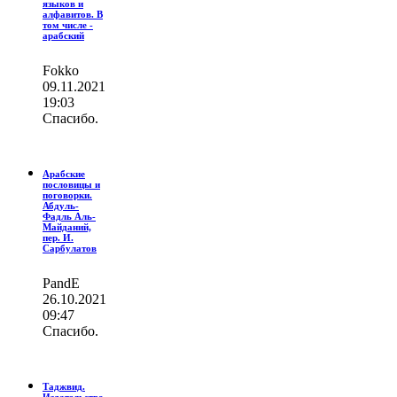
языков и
алфавитов. В
том числе -
арабский
Fokko
09.11.2021
19:03
Спасибо.
Арабские
пословицы и
поговорки.
Абдуль-
Фадль Аль-
Майданий,
пер. И.
Сарбулатов
PandE
26.10.2021
09:47
Спасибо.
Таджвид.