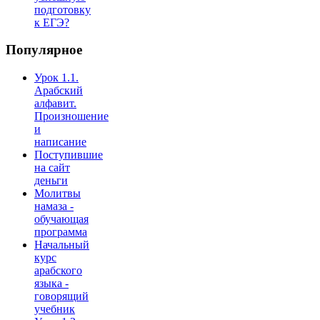
подготовку
к ЕГЭ?
Популярное
Урок 1.1.
Арабский
алфавит.
Произношение
и
написание
Поступившие
на сайт
деньги
Молитвы
намаза -
обучающая
программа
Начальный
курс
арабского
языка -
говорящий
учебник