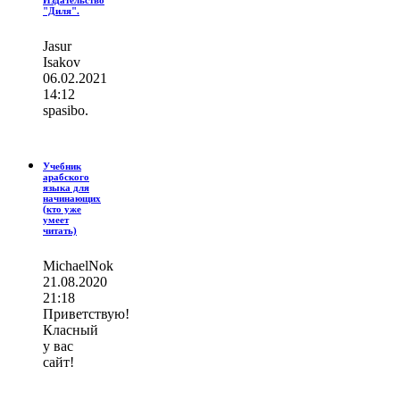
Издательство
"Диля".
Jasur
Isakov
06.02.2021
14:12
spasibo.
Учебник
арабского
языка для
начинающих
(кто уже
умеет
читать)
MichaelNok
21.08.2020
21:18
Приветствую!
Класный
у вас
сайт!