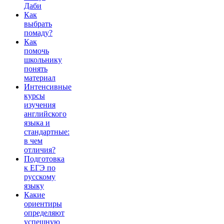
Даби
Как
выбрать
помаду?
Как
помочь
школьнику
понять
материал
Интенсивные
курсы
изучения
английского
языка и
стандартные:
в чем
отличия?
Подготовка
к ЕГЭ по
русскому
языку
Какие
ориентиры
определяют
успешную