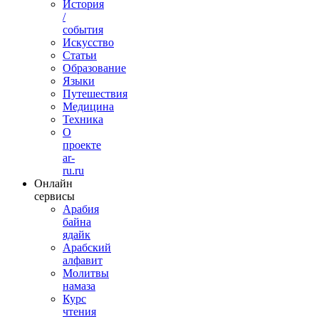
История
/
события
Искусство
Статьи
Образование
Языки
Путешествия
Медицина
Техника
О
проекте
ar-
ru.ru
Онлайн
сервисы
Арабия
байна
ядайк
Арабский
алфавит
Молитвы
намаза
Курс
чтения