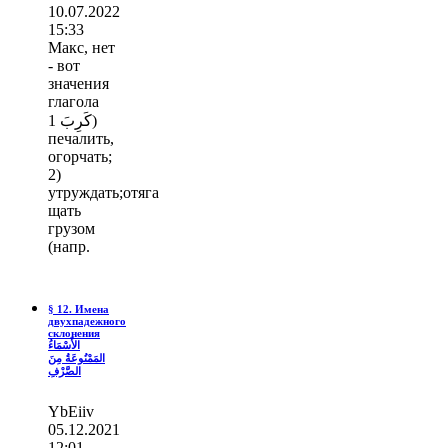
10.07.2022
15:33
Макс, нет
- вот
значения
глагола
كَرِبَ 1)
печалить,
огорчать;
2)
утруждать;отяга
щать
грузом
(напр.
§ 12. Имена
двухпадежного
склонения
الأَسْمَاءُ
المَمْنُوعَةُ مِنَ
الصَّرْفِ
YbEiiv
05.12.2021
12:01