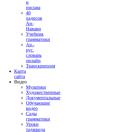
и
письма
40
хадисов
Ан-
Навави
Учебник
грамматики
Ар.-
рус.
словарь
онлайн
Транскрипция
Карта
сайта
Видео
Мультики
Художественные
Документальные
Обучающие
видео
Сады
грамматики
Уроки
таджвида