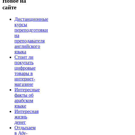
Новое
на
сайте
Дистанционные
курсы
переподготовки
на
преподавателя
английского
языка
Стоит ли
покупать
цифровые
товары в
интернет-
магазине
Интересные
факты об
арабском
языке
Интересная
жизнь
денег
Отдыхаем
в Абу-