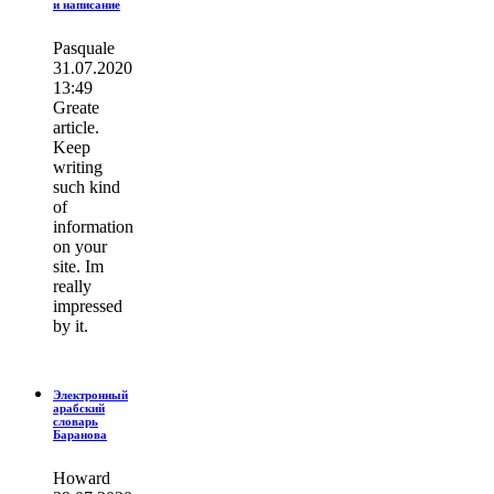
и написание
Pasquale
31.07.2020
13:49
Greate
article.
Keep
writing
such kind
of
information
on your
site. Im
really
impressed
by it.
Электронный
арабский
словарь
Баранова
Howard