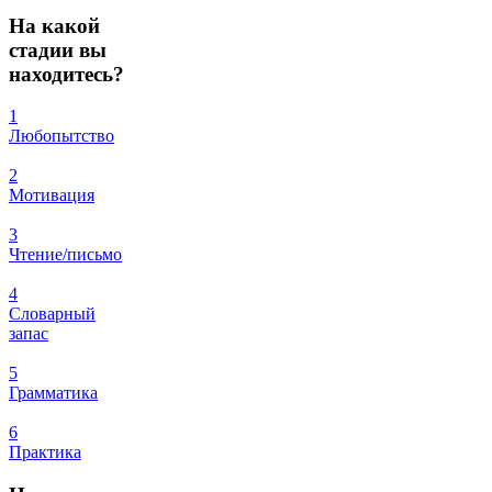
На
какой
стадии вы
находитесь?
1
Любопытство
2
Мотивация
3
Чтение/письмо
4
Словарный
запас
5
Грамматика
6
Практика