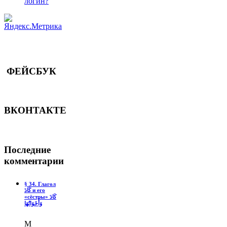
логин?
ФЕЙСБУК
ВКОНТАКТЕ
Последние
комментарии
§ 34. Глагол
كَادَ и его
«сёстры» كَادَ
وَأَخَوَاتُهَا
М