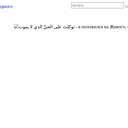
AR-RU.RU
сайт арабского языка