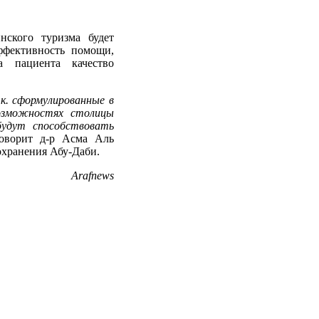
нского туризма будет
эффективность помощи,
а пациента качество
к. сформулированные в
озможностях столицы
будут способствовать
оворит д-р Асма Аль
охранения Абу-Даби.
Arafnews