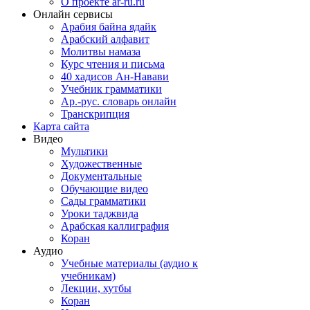
О проекте ar-ru.ru
Онлайн сервисы
Арабия байна ядайк
Арабский алфавит
Молитвы намаза
Курс чтения и письма
40 хадисов Ан-Навави
Учебник грамматики
Ар.-рус. словарь онлайн
Транскрипция
Карта сайта
Видео
Мультики
Художественные
Документальные
Обучающие видео
Сады грамматики
Уроки таджвида
Арабская каллиграфия
Коран
Аудио
Учебные материалы (аудио к
учебникам)
Лекции, хутбы
Коран