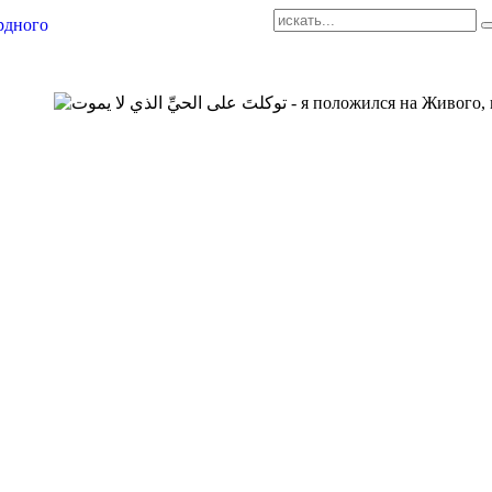
AR-RU.RU
сайт арабского языка