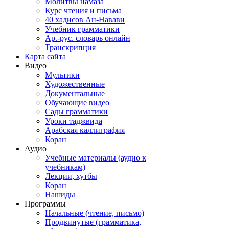
Молитвы намаза
Курс чтения и письма
40 хадисов Ан-Навави
Учебник грамматики
Ар.-рус. словарь онлайн
Транскрипция
Карта сайта
Видео
Мультики
Художественные
Документальные
Обучающие видео
Сады грамматики
Уроки таджвида
Арабская каллиграфия
Коран
Аудио
Учебные материалы (аудио к
учебникам)
Лекции, хутбы
Коран
Нашиды
Программы
Начальные (чтение, письмо)
Продвинутые (грамматика,