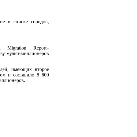
ие в списке городов,
 Migration Report»
тву мультимиллионеров
юдей, имеющих второе
ом и составило 8 600
иллионеров.