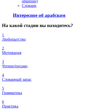
общение)
Словари
Интересное об арабском
На
какой стадии вы находитесь?
1
Любопытство
2
Мотивация
3
Чтение/письмо
4
Словарный запас
5
Грамматика
6
Практика