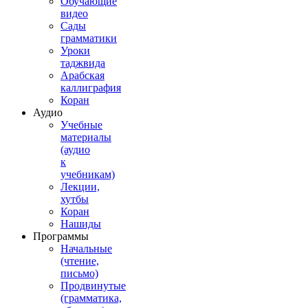
Обучающие
видео
Сады
грамматики
Уроки
таджвида
Арабская
каллиграфия
Коран
Аудио
Учебные
материалы
(аудио
к
учебникам)
Лекции,
хутбы
Коран
Нашиды
Программы
Начальные
(чтение,
письмо)
Продвинутые
(грамматика,