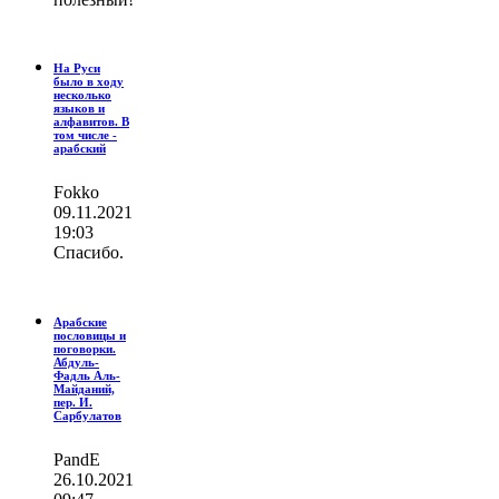
На Руси
было в ходу
несколько
языков и
алфавитов. В
том числе -
арабский
Fokko
09.11.2021
19:03
Спасибо.
Арабские
пословицы и
поговорки.
Абдуль-
Фадль Аль-
Майданий,
пер. И.
Сарбулатов
PandE
26.10.2021