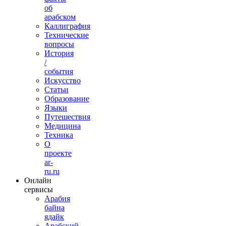
об
арабском
Каллиграфия
Технические
вопросы
История
/
события
Искусство
Статьи
Образование
Языки
Путешествия
Медицина
Техника
О
проекте
ar-
ru.ru
Онлайн
сервисы
Арабия
байна
ядайк
Арабский