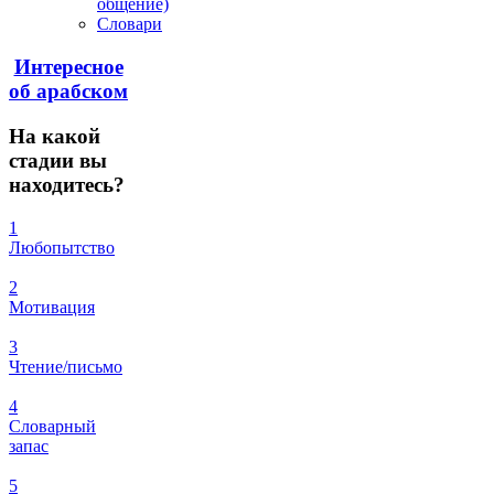
общение)
Словари
Интересное
об арабском
На
какой
стадии вы
находитесь?
1
Любопытство
2
Мотивация
3
Чтение/письмо
4
Словарный
запас
5