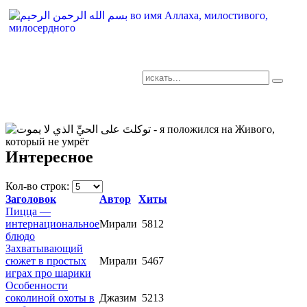
AR-RU.RU
сайт арабского языка
Интересное
Кол-во строк:
Заголовок
Автор
Хиты
Пицца —
интернациональное
Мирали
5812
блюдо
Захватывающий
сюжет в простых
Мирали
5467
играх про шарики
Особенности
соколиной охоты в
Джазим
5213