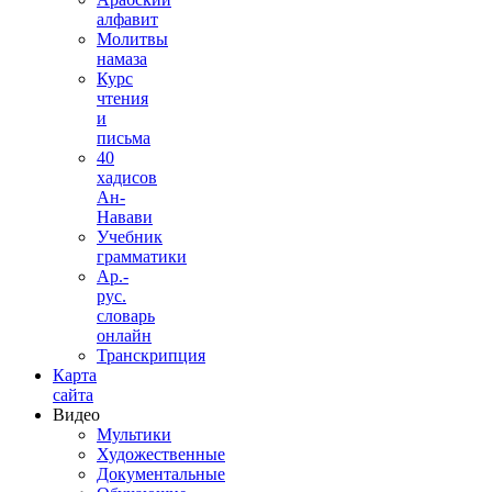
алфавит
Молитвы
намаза
Курс
чтения
и
письма
40
хадисов
Ан-
Навави
Учебник
грамматики
Ар.-
рус.
словарь
онлайн
Транскрипция
Карта
сайта
Видео
Мультики
Художественные
Документальные