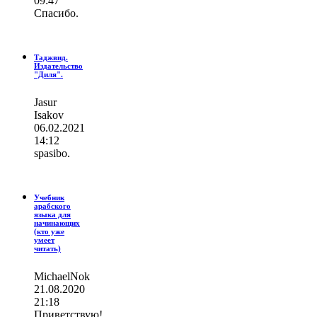
09:47
Спасибо.
Таджвид.
Издательство
"Диля".
Jasur
Isakov
06.02.2021
14:12
spasibo.
Учебник
арабского
языка для
начинающих
(кто уже
умеет
читать)
MichaelNok
21.08.2020
21:18
Приветствую!