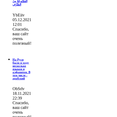
المَمْنُوعَةُ مِنَ
الصَّرْفِ
YbEiiv
05.12.2021
12:01
Спасибо,
ваш сайт
очень
полезный!
На Руси
было в ходу
несколько
языков и
алфавитов. В
том числе -
арабский
ОbSrlv
18.11.2021
22:39
Спасибо,
ваш сайт
очень
полезный!