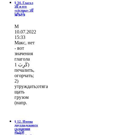
§ 34. Глагол
كَادَ и его
«сёстры» كَادَ
وَأَخَوَاتُهَا
М
10.07.2022
15:33
Макс, нет
- вот
значения
глагола
كَرِبَ 1)
печалить,
огорчать;
2)
утруждать;отяга
щать
грузом
(напр.
§ 12. Имена
двухпадежного
склонения
الأَسْمَاءُ