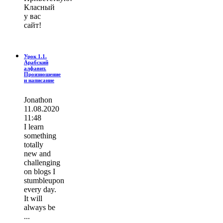
Класный
у вас
сайт!
Урок 1.1.
Арабский
алфавит.
Произношение
и написание
Jonathon
11.08.2020
11:48
I learn
ѕοmething
totally
new and
challenging
on blogs I
stumbleupon
every day.
It wіll
always be
...