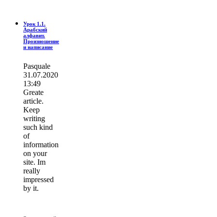
Урок 1.1.
Арабский
алфавит.
Произношение
и написание
Pasquale
31.07.2020
13:49
Greate
article.
Keep
writing
such kind
of
information
on your
site. Im
really
impressed
by it.