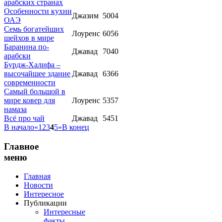
арабских странах
Особенности кухни
Джазим
5004
ОАЭ
Семь богатейших
Лоуренс
6056
шейхов в мире
Баранина по-
Джавад
7040
арабски
Бурдж-Халифа –
высочайшее здание
Джавад
6366
современности
Самый большой в
мире ковер для
Лоуренс
5357
намаза
Всё про чай
Джавад
5451
В начало
«
1
2
3
4
5
»
В конец
Главное
меню
Главная
Новости
Интересное
Публикации
Интересные
факты