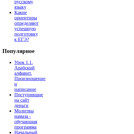
русскому
языку
Какие
ориентиры
определяют
успешную
подготовку
к ЕГЭ?
Популярное
Урок 1.1.
Арабский
алфавит.
Произношение
и
написание
Поступившие
на сайт
деньги
Молитвы
намаза -
обучающая
программа
Начальный