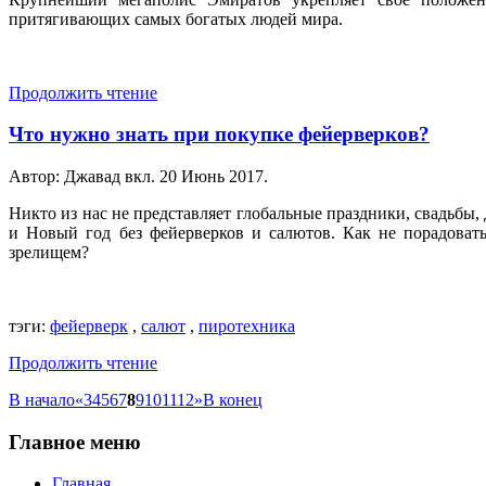
притягивающих самых богатых людей мира.
Продолжить чтение
Что нужно знать при покупке фейерверков?
Автор: Джавад вкл.
20 Июнь 2017
.
Никто из нас не представляет глобальные праздники, свадьбы
и Новый год без фейерверков и салютов. Как не порадоват
зрелищем?
тэги:
фейерверк
,
салют
,
пиротехника
Продолжить чтение
В начало
«
3
4
5
6
7
8
9
10
11
12
»
В конец
Главное
меню
Главная