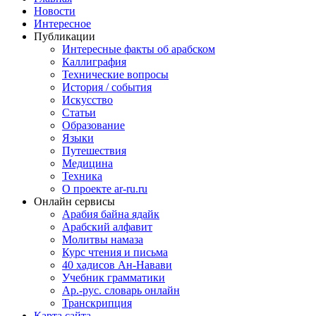
Новости
Интересное
Публикации
Интересные факты об арабском
Каллиграфия
Технические вопросы
История / события
Искусство
Статьи
Образование
Языки
Путешествия
Медицина
Техника
О проекте ar-ru.ru
Онлайн сервисы
Арабия байна ядайк
Арабский алфавит
Молитвы намаза
Курс чтения и письма
40 хадисов Ан-Навави
Учебник грамматики
Ар.-рус. словарь онлайн
Транскрипция
Карта сайта