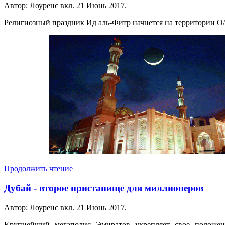
Автор: Лоуренс вкл.
21 Июнь 2017
.
Религиозный праздник Ид аль-Фитр начнется на территории ОА
Продолжить чтение
Дубай - второе пристанище для миллионеров
Автор: Лоуренс вкл.
21 Июнь 2017
.
Крупнейший мегаполис Эмиратов укрепляет свое положен