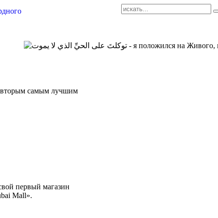
AR-RU.RU
сайт арабского языка
би вторым самым лучшим
свой первый магазин
ai Mall».