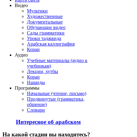
Видео
Мультики
Художественные
Документальные
Обучающие видео
Сады грамматики
Уроки таджвида
Арабская каллиграфия
Коран
Аудио
Учебные материалы (аудио к
учебникам)
Лекции, хутбы
Коран
Нашиды
Программы
Начальные (чтение, письмо)
Продвинутые (грамматика,
общение)
Словари
Интересное об арабском
На
какой стадии вы находитесь?