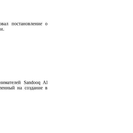
овал постановление о
и.
нимателей Sandooq Al
вленный на создание в