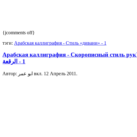
{jcomments off}
тэги:
Арабская каллиграфия - Стиль «дивани» - 1
Арабская каллиграфия - Скорописный стиль рук`а 
الرقعة‎‎ - 1
Автор: ابو عمر вкл.
12 Апрель 2011
.