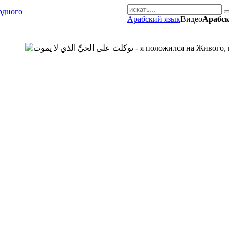
Арабский язык
Видео
Арабск
AR-RU.RU
сайт арабского языка