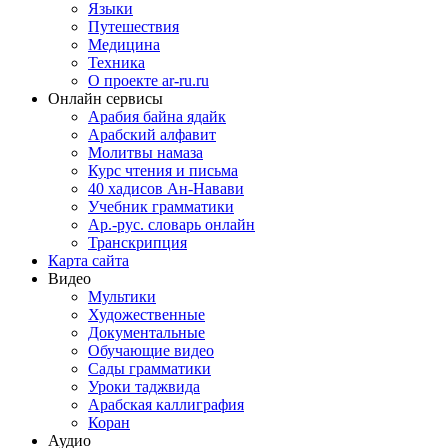
Языки
Путешествия
Медицина
Техника
О проекте ar-ru.ru
Онлайн сервисы
Арабия байна ядайк
Арабский алфавит
Молитвы намаза
Курс чтения и письма
40 хадисов Ан-Навави
Учебник грамматики
Ар.-рус. словарь онлайн
Транскрипция
Карта сайта
Видео
Мультики
Художественные
Документальные
Обучающие видео
Сады грамматики
Уроки таджвида
Арабская каллиграфия
Коран
Аудио