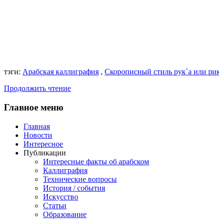
тэги:
Арабская каллиграфия
,
Скорописный стиль рук`а или рик
Продолжить чтение
Главное
меню
Главная
Новости
Интересное
Публикации
Интересные факты об арабском
Каллиграфия
Технические вопросы
История / события
Искусство
Статьи
Образование