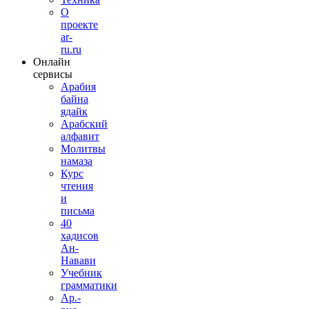
О
проекте
ar-
ru.ru
Онлайн
сервисы
Арабия
байна
ядайк
Арабский
алфавит
Молитвы
намаза
Курс
чтения
и
письма
40
хадисов
Ан-
Навави
Учебник
грамматики
Ар.-