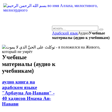
Арабский язык
Аудио
Учебные
AR-RU.RU
материалы (аудио к учебникам)
сайт арабского языка
Учебные
материалы (аудио к
учебникам)
аудио книга на
арабском языке
"Арбауна Ан-Навави" -
40 хадисов Имама Ан-
Навави