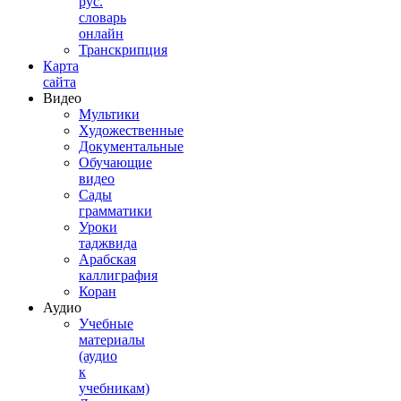
рус.
словарь
онлайн
Транскрипция
Карта
сайта
Видео
Мультики
Художественные
Документальные
Обучающие
видео
Сады
грамматики
Уроки
таджвида
Арабская
каллиграфия
Коран
Аудио
Учебные
материалы
(аудио
к
учебникам)