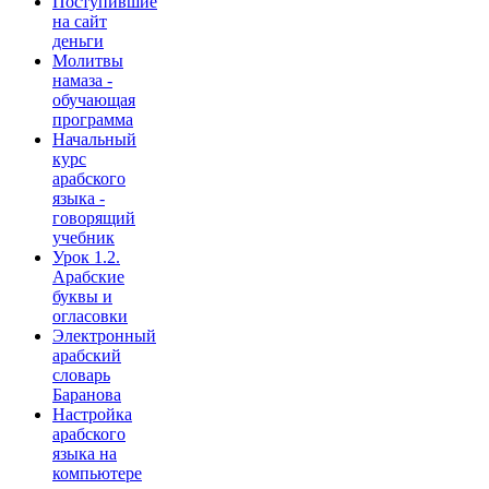
Поступившие
на сайт
деньги
Молитвы
намаза -
обучающая
программа
Начальный
курс
арабского
языка -
говорящий
учебник
Урок 1.2.
Арабские
буквы и
огласовки
Электронный
арабский
словарь
Баранова
Настройка
арабского
языка на
компьютере