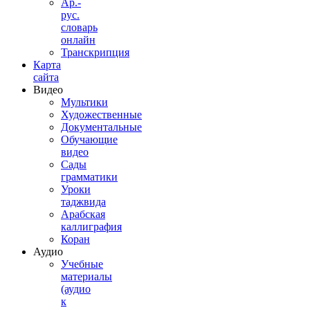
Ар.-
рус.
словарь
онлайн
Транскрипция
Карта
сайта
Видео
Мультики
Художественные
Документальные
Обучающие
видео
Сады
грамматики
Уроки
таджвида
Арабская
каллиграфия
Коран
Аудио
Учебные
материалы
(аудио
к