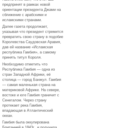
предпринят в рамках новой
ориентации президента Джами на
сближение с арабскими и
исламскими странами.
Далее газета продолжает,
указывая что президент стремится
превратить свою страну в подобие
Королевства Саудовская Аравия,
дав ей название «Исламская
республика Гамбия», а самому
принять титул Короля.
Необходимо отметить что
Республика Гамбия — одна из
стран Западной Африки, её
столица — город Банжул. Гамбия
— самая маленькая страна на
материковой Африке. На севере,
востоке и юге Гамбия граничит с
Сенегалом. Через страну
протекает река Гамбия,
впадающая в Атлантический
океан.
Гамбия была оккупирована
Британией в 1843г., и получила