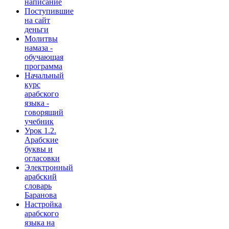
написание
Поступившие
на сайт
деньги
Молитвы
намаза -
обучающая
программа
Начальный
курс
арабского
языка -
говорящий
учебник
Урок 1.2.
Арабские
буквы и
огласовки
Электронный
арабский
словарь
Баранова
Настройка
арабского
языка на