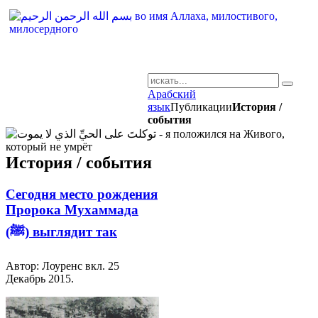
Арабский
AR-RU.RU
язык
Публикации
История /
события
сайт арабского языка
История / события
Сегодня место рождения
Пророка Мухаммада
(ﷺ) выглядит так
Автор: Лоуренс вкл.
25
Декабрь 2015
.