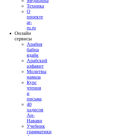
Медицина
Техника
О
проекте
ar-
ru.ru
Онлайн
сервисы
Арабия
байна
ядайк
Арабский
алфавит
Молитвы
намаза
Курс
чтения
и
письма
40
хадисов
Ан-
Навави
Учебник
грамматики