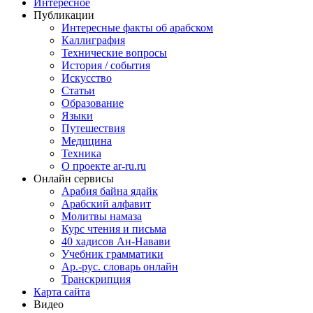
Интересное
Публикации
Интересные факты об арабском
Каллиграфия
Технические вопросы
История / события
Искусство
Статьи
Образование
Языки
Путешествия
Медицина
Техника
О проекте ar-ru.ru
Онлайн сервисы
Арабия байна ядайк
Арабский алфавит
Молитвы намаза
Курс чтения и письма
40 хадисов Ан-Навави
Учебник грамматики
Ар.-рус. словарь онлайн
Транскрипция
Карта сайта
Видео