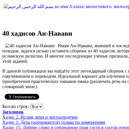
40 хадисов Ан-Навави
Имам Ан-Навави, живший в послед
походов, задался целью составить сборник из 40 хадисов, кото
исламскую религию. И многие последующие учёные признали, 
этой задачей.
В данной публикации вы найдёте этот легендарный сборник с
озвучиванием и переводом. Идеальный вариант для изучения ха
приобретения практических навыков языка (различать речь на 
словарный запас).
Кол-во строк:
Заголовок
Хадис 2. Ислам, вера и чистосердечие
Хадис 1. Дела (оцениваются) только по намерениям
Хадис 15. Доброе слово и соблюдение прав гостя и соседа отно