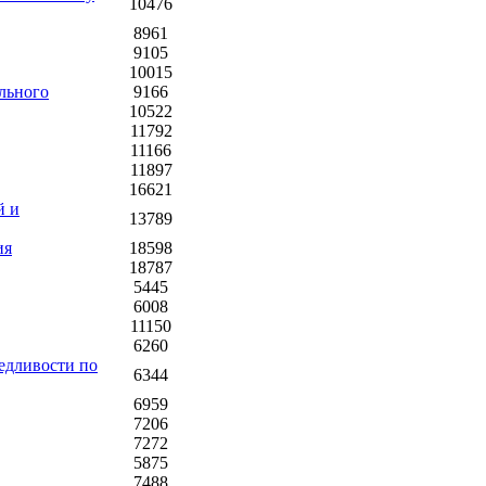
10476
8961
9105
10015
ельного
9166
10522
11792
11166
11897
16621
й и
13789
ия
18598
18787
5445
6008
11150
6260
едливости по
6344
6959
7206
7272
5875
7488