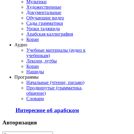
Мультики
Художественные
Документальные
Обучающие видео
Сады грамматики
Уроки таджвида
Арабская каллиграфия
Коран
Аудио
Учебные материалы (аудио к
учебникам)
Лекции, хутбы
Коран
Нашиды
Программы
Начальные (чтение, письмо)
Продвинутые (грамматика,
общение)
Словари
Интересное об арабском
Авторизация