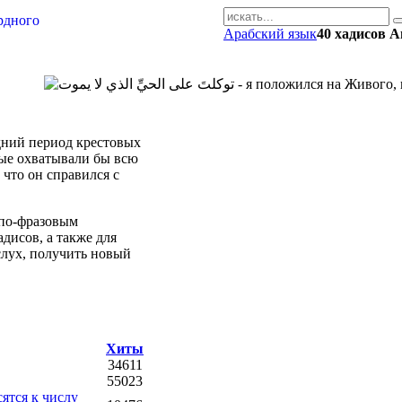
Арабский язык
40 хадисов 
AR-RU.RU
сайт арабского языка
ний период крестовых
рые охватывали бы всю
что он справился с
 по-фразовым
дисов, а также для
слух, получить новый
Хиты
34611
55023
сятся к числу