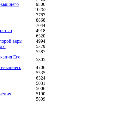
севышнего
9806
10262
7787
8868
7044
ностью
4918
6320
порой веры
4994
ого
5379
5587
скания Его
5805
Всевышнего
4706
5535
6324
5031
5006
ечения
5190
5809