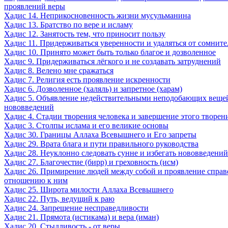
проявлений веры
Хадис 14. Неприкосновенность жизни мусульманина
Хадис 13. Братство по вере и исламу
Хадис 12. Занятость тем, что приносит пользу
Хадис 11. Придерживаться уверенности и удаляться от сомнит
Хадис 10. Принято может быть только благое и дозволенное
Хадис 9. Придерживаться лёгкого и не создавать затруднений
Хадис 8. Велено мне сражаться
Хадис 7. Религия есть проявление искренности
Хадис 6. Дозволенное (халяль) и запретное (харам)
Хадис 5. Объявление недействительными неподобающих веще
нововведений
Хадис 4. Стадии творения человека и завершение этого творен
Хадис 3. Столпы ислама и его великие основы
Хадис 30. Границы Аллаха Всевышнего и Его запреты
Хадис 29. Врата блага и пути правильного руководства
Хадис 28. Неуклонно следовать сунне и избегать нововведений
Хадис 27. Благочестие (бирр) и греховность (исм)
Хадис 26. Примирение людей между собой и проявление справ
отношению к ним
Хадис 25. Широта милости Аллаха Всевышнего
Хадис 22. Путь, ведущий к раю
Хадис 24. Запрещение несправедливости
Хадис 21. Прямота (истикама) и вера (иман)
Хадис 20. Стыдливость - от веры