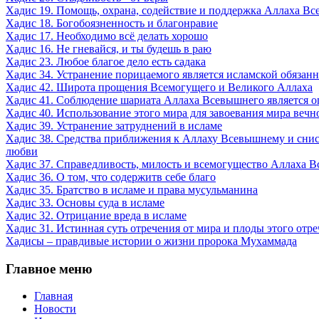
Хадис 19. Помощь, охрана, содействие и поддержка Аллаха В
Хадис 18. Богобоязненность и благонравие
Хадис 17. Необходимо всё делать хорошо
Хадис 16. Не гневайся, и ты будешь в раю
Хадис 23. Любое благое дело есть садака
Хадис 34. Устранение порицаемого является исламской обязан
Хадис 42. Широта прощения Всемогущего и Великого Аллаха
Хадис 41. Соблюдение шариата Аллаха Всевышнего является о
Хадис 40. Использование этого мира для завоевания мира вечн
Хадис 39. Устранение затруднений в исламе
Хадис 38. Средства приближения к Аллаху Всевышнему и сни
любви
Хадис 37. Справедливость, милость и всемогущество Аллаха 
Хадис 36. О том, что содержитв себе благо
Хадис 35. Братство в исламе и права мусульманинa
Хадис 33. Основы суда в исламе
Хадис 32. Отрицание вреда в исламе
Хадис 31. Истинная суть отречения от мира и плоды этого отр
Хадисы – правдивые истории о жизни пророка Мухаммада
Главное
меню
Главная
Новости