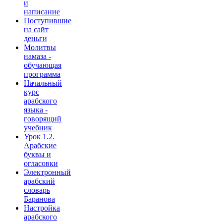
и
написание
Поступившие
на сайт
деньги
Молитвы
намаза -
обучающая
программа
Начальный
курс
арабского
языка -
говорящий
учебник
Урок 1.2.
Арабские
буквы и
огласовки
Электронный
арабский
словарь
Баранова
Настройка
арабского