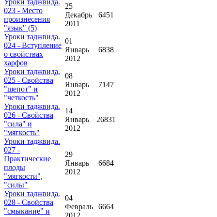
Уроки таджвида.
25
023 - Место
Декабрь
6451
произнесения
2011
"язык" (5)
Уроки таджвида.
01
024 - Вступление
Январь
6838
о свойствах
2012
харфов
Уроки таджвида.
08
025 - Свойства
Январь
7147
"шепот" и
2012
"четкость"
Уроки таджвида.
14
026 - Свойства
Январь
26831
"сила" и
2012
"мягкость"
Уроки таджвида.
027 -
29
Практические
Январь
6684
плоды
2012
"мягкости",
"силы"
Уроки таджвида.
04
028 - Свойства
Февраль
6664
"смыкание" и
2012