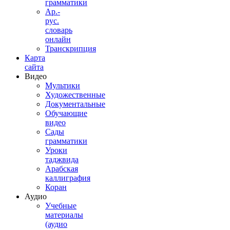
грамматики
Ар.-
рус.
словарь
онлайн
Транскрипция
Карта
сайта
Видео
Мультики
Художественные
Документальные
Обучающие
видео
Сады
грамматики
Уроки
таджвида
Арабская
каллиграфия
Коран
Аудио
Учебные
материалы
(аудио