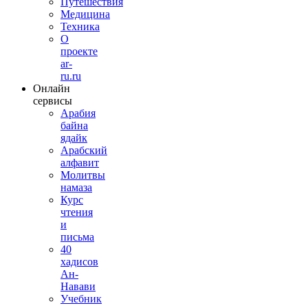
Путешествия
Медицина
Техника
О
проекте
ar-
ru.ru
Онлайн
сервисы
Арабия
байна
ядайк
Арабский
алфавит
Молитвы
намаза
Курс
чтения
и
письма
40
хадисов
Ан-
Навави
Учебник