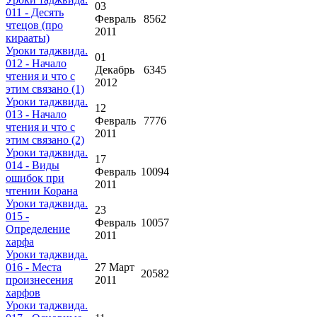
03
011 - Десять
Февраль
8562
чтецов (про
2011
кирааты)
Уроки таджвида.
01
012 - Начало
Декабрь
6345
чтения и что с
2012
этим связано (1)
Уроки таджвида.
12
013 - Начало
Февраль
7776
чтения и что с
2011
этим связано (2)
Уроки таджвида.
17
014 - Виды
Февраль
10094
ошибок при
2011
чтении Корана
Уроки таджвида.
23
015 -
Февраль
10057
Определение
2011
харфа
Уроки таджвида.
016 - Места
27 Март
20582
произнесения
2011
харфов
Уроки таджвида.