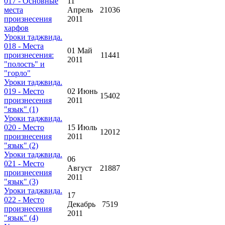
017 - Основные
11
места
Апрель
21036
произнесения
2011
харфов
Уроки таджвида.
018 - Места
01 Май
произнесения:
11441
2011
"полость" и
"горло"
Уроки таджвида.
019 - Место
02 Июнь
15402
произнесения
2011
"язык" (1)
Уроки таджвида.
020 - Место
15 Июль
12012
произнесения
2011
"язык" (2)
Уроки таджвида.
06
021 - Место
Август
21887
произнесения
2011
"язык" (3)
Уроки таджвида.
17
022 - Место
Декабрь
7519
произнесения
2011
"язык" (4)