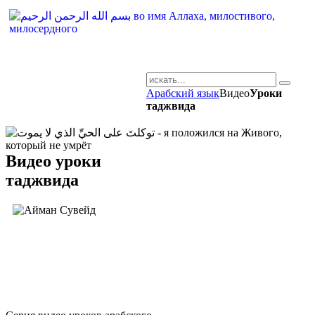
Арабский язык
Видео
Уроки
AR-RU.RU
таджвида
сайт арабского языка
Видео уроки
таджвида