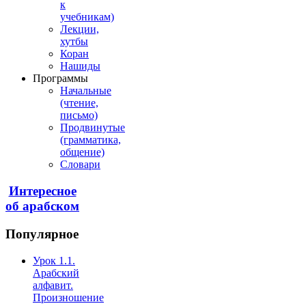
к
учебникам)
Лекции,
хутбы
Коран
Нашиды
Программы
Начальные
(чтение,
письмо)
Продвинутые
(грамматика,
общение)
Словари
Интересное
об арабском
Популярное
Урок 1.1.
Арабский
алфавит.
Произношение