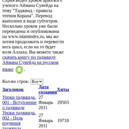
Серия видео уроков арабского
ученого Аймана Сувейда на
тему "Таджвид - правила
чтения Корана". Перевод
выполнен в виде субтитров.
Несколько уроков уже были
переведены и опубликованы
на www.islamindex.ru, мы же
хотим продолжить и перевести
весь цикл, если на то будет
воля Аллаха. Вы можете также
скачать книгу по таджвиду
Аймана Сувейда на русском
языке
.
Кол-во строк:
Дата
Заголовок
Хиты
создания
Уроки таджвида.
27
001 - Вступление
Январь
29503
о таджвиде
2011
Уроки таджвида.
27
002 - Цель
Январь
19718
изучения
2011
таджвида