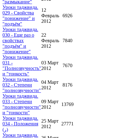
"размыкание"
Уроки таджвида.
12
029 - Свойства
Февраль
6926
"понижение" и
2012
"подъём"
Уроки таджвида.
030 - Еще раз о
22
свойствах
Февраль
7840
"подъём" и
2012
"понижение"
Уроки таджвида.
031 -
03 Март
7670
"Полнозвучность"
2012
и "тонкость"
Уроки таджвида.
04 Март
032 - Степени
8176
2012
"полнозвучности"
Уроки таджвида.
033 - Степени
09 Март
13769
"полнозвучности"
2012
и "тонкости"
Уроки таджвида.
25 Март
034 - Положения
27771
2012
(ر)
Уроки таджвида.
26 Март