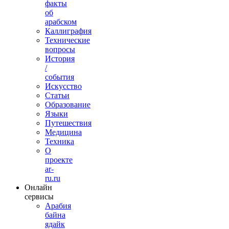
факты
об
арабском
Каллиграфия
Технические
вопросы
История
/
события
Искусство
Статьи
Образование
Языки
Путешествия
Медицина
Техника
О
проекте
ar-
ru.ru
Онлайн
сервисы
Арабия
байна
ядайк