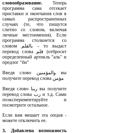
словообразование.
Теперь
программа сама отсекает
приставки и окончания слов в
самых распространенных
случаях (те, что пишутся
слитно со словом, включая
личные местоимения). Если
программа столкнется со
словом بالقلم - то выдаст
перевод слова قلم (отбросит
определенный артикль "аль" и
предлог "би"
Введя слово والمؤمنين вы
получите перевод слова مؤمن
Введя слово ربنا вы получите
перевод слова رب и т.д. Сами
поэкспериментируйте и
посмотрите остальное.
Если вам мешает эта опция -
можете отключить ее.
3. Добавлена возможность