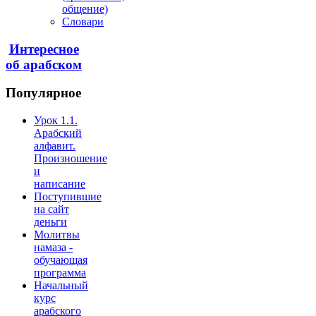
общение)
Словари
Интересное
об арабском
Популярное
Урок 1.1.
Арабский
алфавит.
Произношение
и
написание
Поступившие
на сайт
деньги
Молитвы
намаза -
обучающая
программа
Начальный
курс
арабского