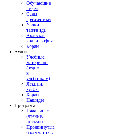
Обучающие
видео
Сады
грамматики
Уроки
таджвида
Арабская
каллиграфия
Коран
Аудио
Учебные
материалы
(аудио
к
учебникам)
Лекции,
хутбы
Коран
Нашиды
Программы
Начальные
(чтение,
письмо)
Продвинутые
(грамматика,