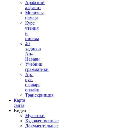
Арабский
алфавит
Молитвы
намаза
Курс
чтения
и
письма
40
хадисов
Ан-
Навави
Учебник
грамматики
Ар.-
рус.
словарь
онлайн
Транскрипция
Карта
сайта
Видео
Мультики
Художественные
Документальные