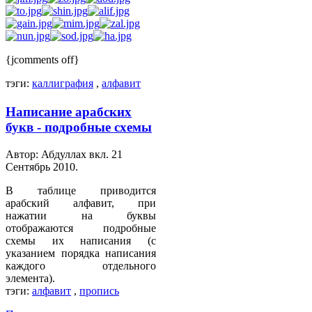
{jcomments off}
тэги:
каллиграфия
,
алфавит
AdmirorGallery 4.5.0
, author/s
Vasiljevski
&
Написание арабских
Kekeljevic
.
букв - подробные схемы
Автор: Абдуллах вкл.
21
Сентябрь 2010
.
В таблице приводится
арабский алфавит, при
нажатии на буквы
отображаются подробные
схемы их написания (с
указанием порядка написания
каждого отдельного
элемента).
тэги:
алфавит
,
пропись