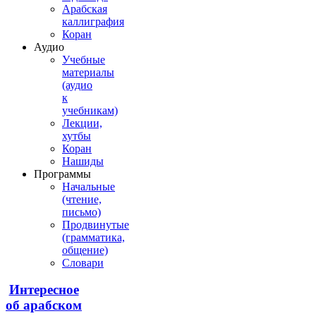
Арабская
каллиграфия
Коран
Аудио
Учебные
материалы
(аудио
к
учебникам)
Лекции,
хутбы
Коран
Нашиды
Программы
Начальные
(чтение,
письмо)
Продвинутые
(грамматика,
общение)
Словари
Интересное
об арабском