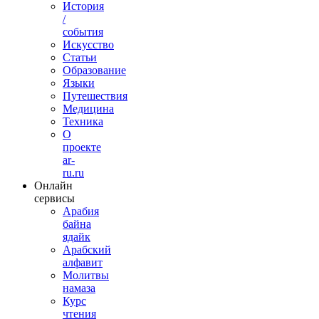
История
/
события
Искусство
Статьи
Образование
Языки
Путешествия
Медицина
Техника
О
проекте
ar-
ru.ru
Онлайн
сервисы
Арабия
байна
ядайк
Арабский
алфавит
Молитвы
намаза
Курс
чтения