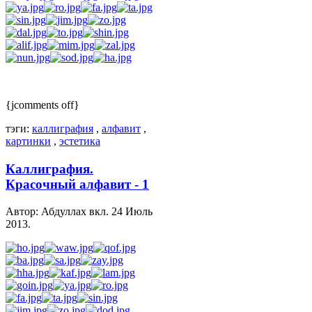
{jcomments off}
тэги:
каллиграфия
,
алфавит
,
картинки
,
эстетика
AdmirorGallery 4.5.0
, author/s
Vasiljevski
&
Каллиграфия.
Kekeljevic
.
Красочный алфавит - 1
Автор: Абдуллах вкл.
24 Июль
2013
.