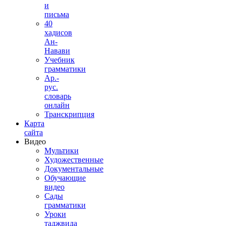
и
письма
40
хадисов
Ан-
Навави
Учебник
грамматики
Ар.-
рус.
словарь
онлайн
Транскрипция
Карта
сайта
Видео
Мультики
Художественные
Документальные
Обучающие
видео
Сады
грамматики
Уроки
таджвида