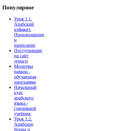
Популярное
Урок 1.1.
Арабский
алфавит.
Произношение
и
написание
Поступившие
на сайт
деньги
Молитвы
намаза -
обучающая
программа
Начальный
курс
арабского
языка -
говорящий
учебник
Урок 1.2.
Арабские
буквы и