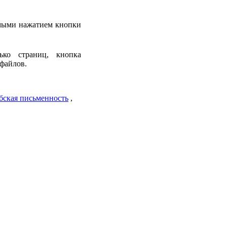
емыми нажатием кнопки
ько страниц, кнопка
файлов.
бская письменность
,