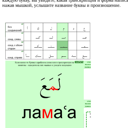
каждую букву, вы увидите, какая транскрипция и форма написан
нажав мышкой, услышите название буквы и произношение.