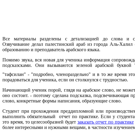
Все материалы разделены с детализацией до слова и с
Озвучивание делал палестинский араб из города Аль-Халил 
образованию и преподаватель арабского языка.
Помимо звука, вся новая для ученика информация сопровож
подсказсками. Они вызываются зеленой арабской буквой 
"тафсилан" - "подробно, членораздельно" и в то же время эт
порадоваться для ученика, если он столкнулся с трудностью.
Начинающий ученик порой, глядя на арабское слово, не может
оно состоит. - поэтому сделана подсказка, подсвечивающая 
слово, конкретные формы написания, образующие слово.
Студент при прохождения преддипломной или производстве
выполнить обязательный отчет по практике. Если у студента
это время, то целесообразней будет
заказать отчет по практике
более интересными и нужными вещами, в частности изучением 