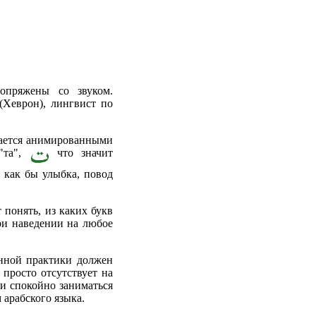
опряжены со звуком.
(Хеврон), лингвист по
дается анимированными
"та",
что значит
о как бы улыбка, повод
 понять, из каких букв
при наведении на любое
нной практики должен
 просто отсутствует на
и спокойно заниматься
арабского языка.