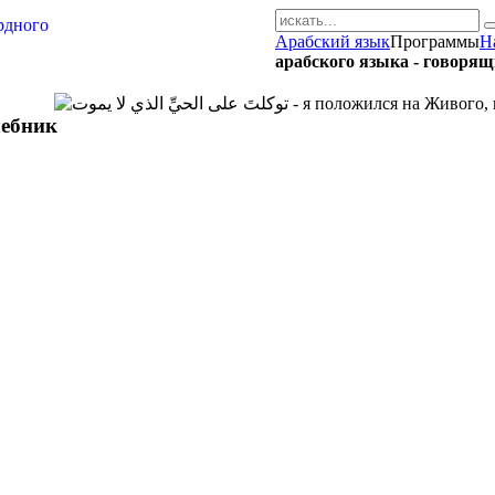
Арабский язык
Программы
Н
AR-RU.RU
арабского языка - говоря
сайт арабского языка
чебник