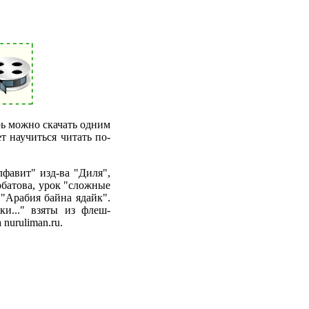
рь можно скачать одним
т научиться читать по-
лфавит" изд-ва "Диля",
рбатова, урок "сложные
 "Арабия байна ядайк".
и..." взяты из флеш-
 nuruliman.ru.