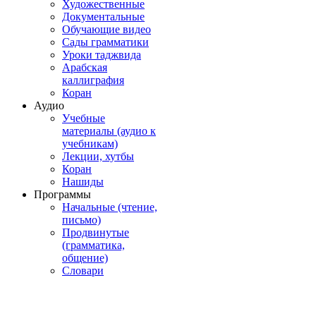
Художественные
Документальные
Обучающие видео
Сады грамматики
Уроки таджвида
Арабская
каллиграфия
Коран
Аудио
Учебные
материалы (аудио к
учебникам)
Лекции, хутбы
Коран
Нашиды
Программы
Начальные (чтение,
письмо)
Продвинутые
(грамматика,
общение)
Словари