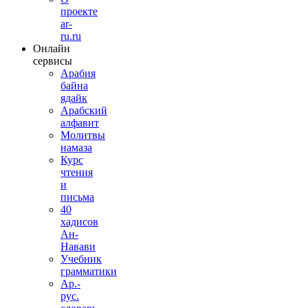
проекте
ar-
ru.ru
Онлайн
сервисы
Арабия
байна
ядайк
Арабский
алфавит
Молитвы
намаза
Курс
чтения
и
письма
40
хадисов
Ан-
Навави
Учебник
грамматики
Ар.-
рус.