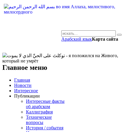
Арабский язык
Карта сайта
AR-RU.RU
сайт арабского языка
Главное меню
Главная
Новости
Интересное
Публикации
Интересные факты
об арабском
Каллиграфия
Технические
вопросы
История / события