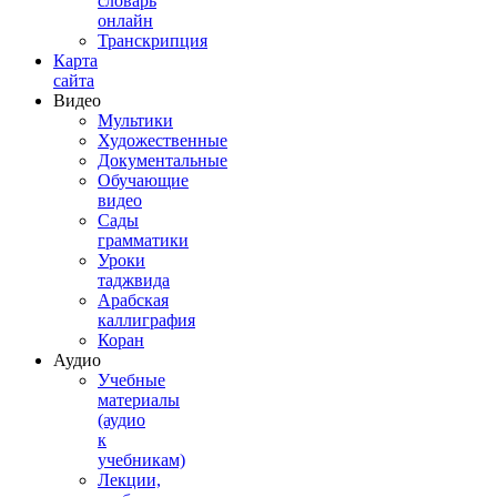
словарь
онлайн
Транскрипция
Карта
сайта
Видео
Мультики
Художественные
Документальные
Обучающие
видео
Сады
грамматики
Уроки
таджвида
Арабская
каллиграфия
Коран
Аудио
Учебные
материалы
(аудио
к
учебникам)
Лекции,