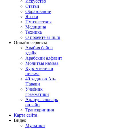
Искусство
Статьи
Образование
Языки
Путешествия
Медицина
Техника
О проекте ar-ru.ru
Онлайн сервисы
Арабия байна
ядайк
Арабский алфавит
Молитвы намаза
Курс чтения и
письма
40 хадисов Ан-
Навави
Учебник
грамматики
Ар.-рус. словарь
онлайн
Транскрипция
Карта сайта
Видео
Мультики