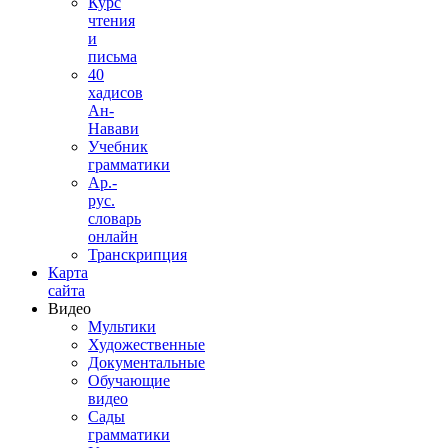
Курс
чтения
и
письма
40
хадисов
Ан-
Навави
Учебник
грамматики
Ар.-
рус.
словарь
онлайн
Транскрипция
Карта
сайта
Видео
Мультики
Художественные
Документальные
Обучающие
видео
Сады
грамматики