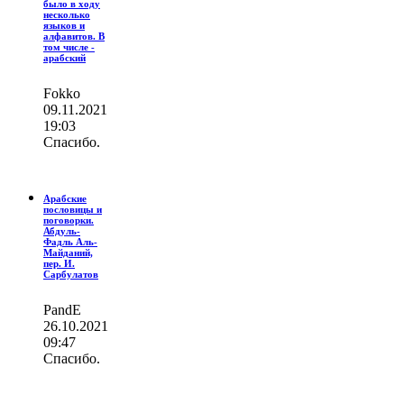
было в ходу
несколько
языков и
алфавитов. В
том числе -
арабский
Fokko
09.11.2021
19:03
Спасибо.
Арабские
пословицы и
поговорки.
Абдуль-
Фадль Аль-
Майданий,
пер. И.
Сарбулатов
PandE
26.10.2021
09:47
Спасибо.