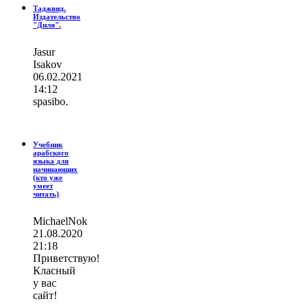
Таджвид.
Издательство
"Диля".
Jasur
Isakov
06.02.2021
14:12
spasibo.
Учебник
арабского
языка для
начинающих
(кто уже
умеет
читать)
MichaelNok
21.08.2020
21:18
Приветствую!
Класный
у вас
сайт!