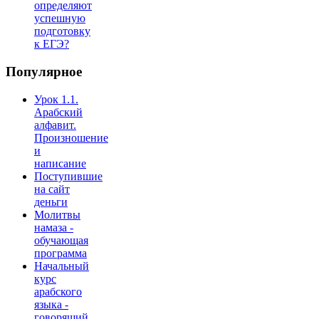
определяют
успешную
подготовку
к ЕГЭ?
Популярное
Урок 1.1.
Арабский
алфавит.
Произношение
и
написание
Поступившие
на сайт
деньги
Молитвы
намаза -
обучающая
программа
Начальный
курс
арабского
языка -
говорящий