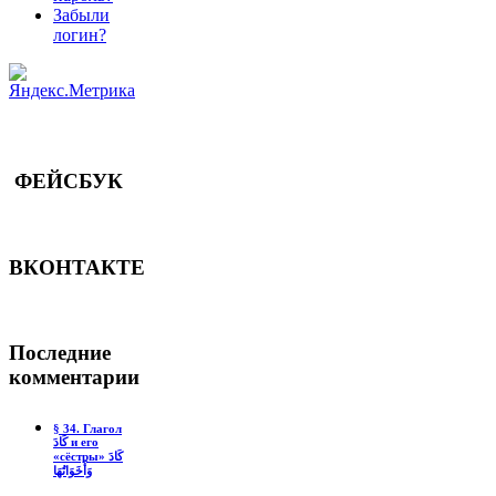
Забыли
логин?
ФЕЙСБУК
ВКОНТАКТЕ
Последние
комментарии
§ 34. Глагол
كَادَ и его
«сёстры» كَادَ
وَأَخَوَاتُهَا