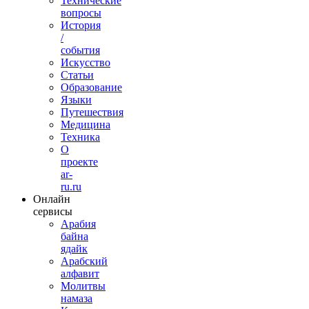
Технические
вопросы
История
/
события
Искусство
Статьи
Образование
Языки
Путешествия
Медицина
Техника
О
проекте
ar-
ru.ru
Онлайн
сервисы
Арабия
байна
ядайк
Арабский
алфавит
Молитвы
намаза