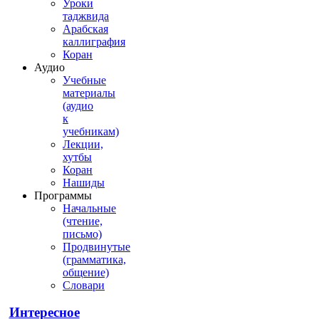
Уроки
таджвида
Арабская
каллиграфия
Коран
Аудио
Учебные
материалы
(аудио
к
учебникам)
Лекции,
хутбы
Коран
Нашиды
Программы
Начальные
(чтение,
письмо)
Продвинутые
(грамматика,
общение)
Словари
Интересное