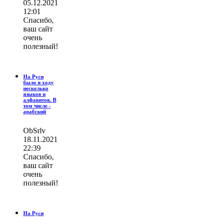
05.12.2021
12:01
Спасибо,
ваш сайт
очень
полезный!
На Руси
было в ходу
несколько
языков и
алфавитов. В
том числе -
арабский
ОbSrlv
18.11.2021
22:39
Спасибо,
ваш сайт
очень
полезный!
На Руси