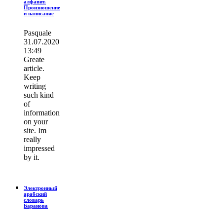
алфавит.
Произношение
и написание
Pasquale
31.07.2020
13:49
Greate
article.
Keep
writing
such kind
of
information
on your
site. Im
really
impressed
by it.
Электронный
арабский
словарь
Баранова