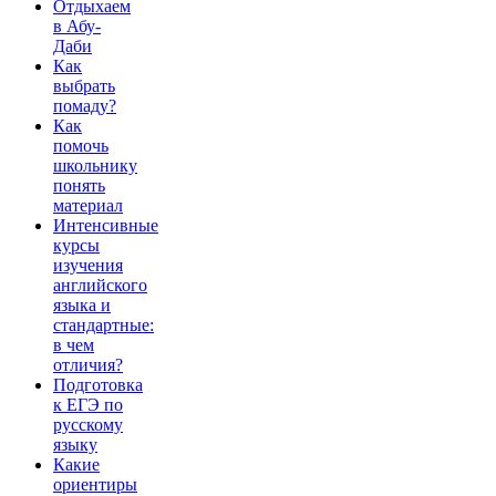
Отдыхаем
в Абу-
Даби
Как
выбрать
помаду?
Как
помочь
школьнику
понять
материал
Интенсивные
курсы
изучения
английского
языка и
стандартные:
в чем
отличия?
Подготовка
к ЕГЭ по
русскому
языку
Какие
ориентиры