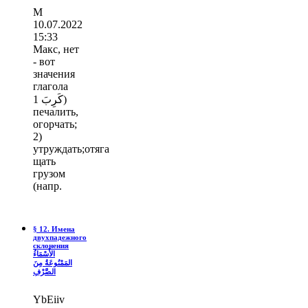
М
10.07.2022
15:33
Макс, нет
- вот
значения
глагола
كَرِبَ 1)
печалить,
огорчать;
2)
утруждать;отяга
щать
грузом
(напр.
§ 12. Имена
двухпадежного
склонения
الأَسْمَاءُ
المَمْنُوعَةُ مِنَ
الصَّرْفِ
YbEiiv