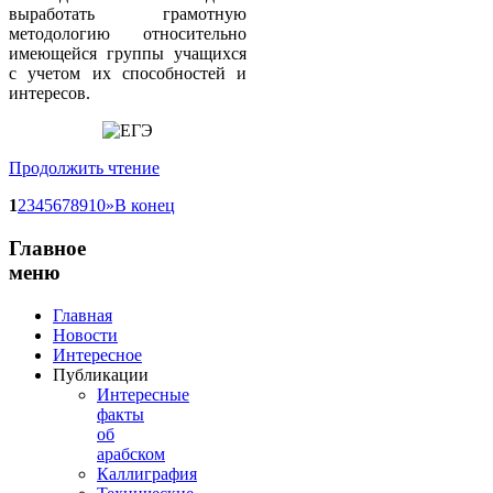
выработать грамотную
методологию относительно
имеющейся группы учащихся
с учетом их способностей и
интересов.
Продолжить чтение
1
2
3
4
5
6
7
8
9
10
»
В конец
Главное
меню
Главная
Новости
Интересное
Публикации
Интересные
факты
об
арабском
Каллиграфия