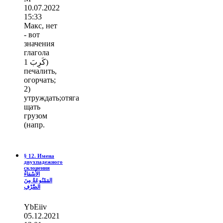
10.07.2022
15:33
Макс, нет
- вот
значения
глагола
كَرِبَ 1)
печалить,
огорчать;
2)
утруждать;отяга
щать
грузом
(напр.
§ 12. Имена
двухпадежного
склонения
الأَسْمَاءُ
المَمْنُوعَةُ مِنَ
الصَّرْفِ
YbEiiv
05.12.2021