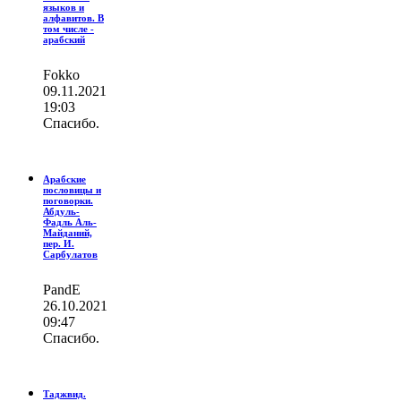
языков и
алфавитов. В
том числе -
арабский
Fokko
09.11.2021
19:03
Спасибо.
Арабские
пословицы и
поговорки.
Абдуль-
Фадль Аль-
Майданий,
пер. И.
Сарбулатов
PandE
26.10.2021
09:47
Спасибо.
Таджвид.