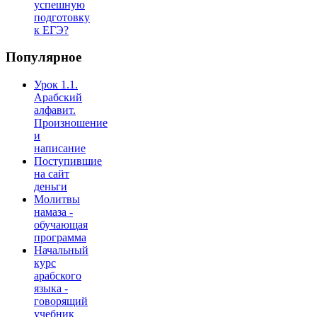
успешную
подготовку
к ЕГЭ?
Популярное
Урок 1.1.
Арабский
алфавит.
Произношение
и
написание
Поступившие
на сайт
деньги
Молитвы
намаза -
обучающая
программа
Начальный
курс
арабского
языка -
говорящий
учебник