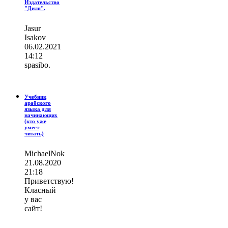
Издательство
"Диля".
Jasur
Isakov
06.02.2021
14:12
spasibo.
Учебник
арабского
языка для
начинающих
(кто уже
умеет
читать)
MichaelNok
21.08.2020
21:18
Приветствую!
Класный
у вас
сайт!