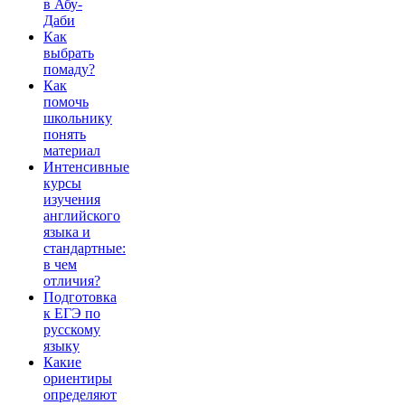
в Абу-
Даби
Как
выбрать
помаду?
Как
помочь
школьнику
понять
материал
Интенсивные
курсы
изучения
английского
языка и
стандартные:
в чем
отличия?
Подготовка
к ЕГЭ по
русскому
языку
Какие
ориентиры
определяют