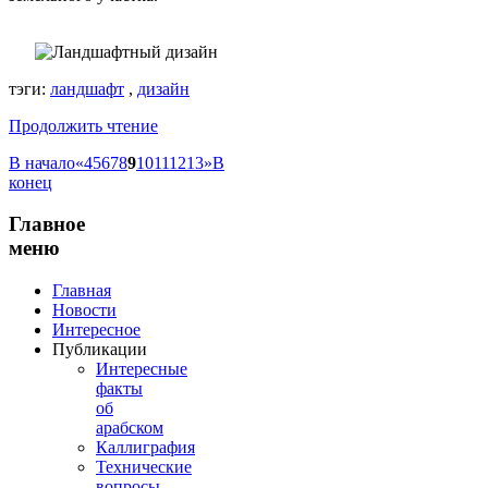
тэги:
ландшафт
,
дизайн
Продолжить чтение
В начало
«
4
5
6
7
8
9
10
11
12
13
»
В
конец
Главное
меню
Главная
Новости
Интересное
Публикации
Интересные
факты
об
арабском
Каллиграфия
Технические
вопросы