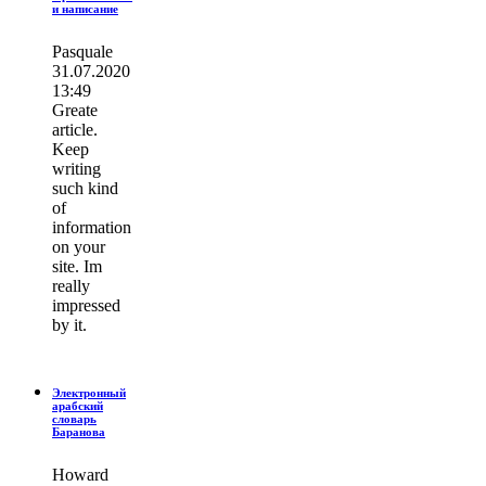
и написание
Pasquale
31.07.2020
13:49
Greate
article.
Keep
writing
such kind
of
information
on your
site. Im
really
impressed
by it.
Электронный
арабский
словарь
Баранова
Howard