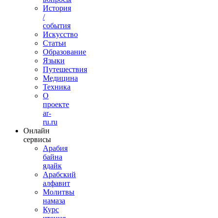
История
/
события
Искусство
Статьи
Образование
Языки
Путешествия
Медицина
Техника
О
проекте
ar-
ru.ru
Онлайн
сервисы
Арабия
байна
ядайк
Арабский
алфавит
Молитвы
намаза
Курс