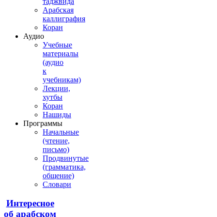
таджвида
Арабская
каллиграфия
Коран
Аудио
Учебные
материалы
(аудио
к
учебникам)
Лекции,
хутбы
Коран
Нашиды
Программы
Начальные
(чтение,
письмо)
Продвинутые
(грамматика,
общение)
Словари
Интересное
об арабском