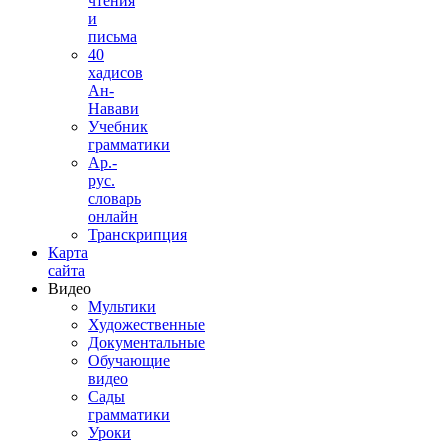
чтения
и
письма
40
хадисов
Ан-
Навави
Учебник
грамматики
Ар.-
рус.
словарь
онлайн
Транскрипция
Карта
сайта
Видео
Мультики
Художественные
Документальные
Обучающие
видео
Сады
грамматики
Уроки