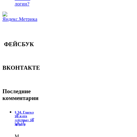
логин?
ФЕЙСБУК
ВКОНТАКТЕ
Последние
комментарии
§ 34. Глагол
كَادَ и его
«сёстры» كَادَ
وَأَخَوَاتُهَا
М