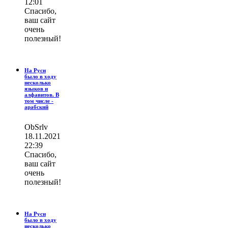
12:01
Спасибо,
ваш сайт
очень
полезный!
На Руси
было в ходу
несколько
языков и
алфавитов. В
том числе -
арабский
ОbSrlv
18.11.2021
22:39
Спасибо,
ваш сайт
очень
полезный!
На Руси
было в ходу
несколько