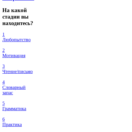
На
какой
стадии вы
находитесь?
1
Любопытство
2
Мотивация
3
Чтение/письмо
4
Словарный
запас
5
Грамматика
6
Практика