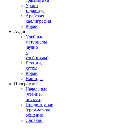
грамматики
Уроки
таджвида
Арабская
каллиграфия
Коран
Аудио
Учебные
материалы
(аудио
к
учебникам)
Лекции,
хутбы
Коран
Нашиды
Программы
Начальные
(чтение,
письмо)
Продвинутые
(грамматика,
общение)
Словари