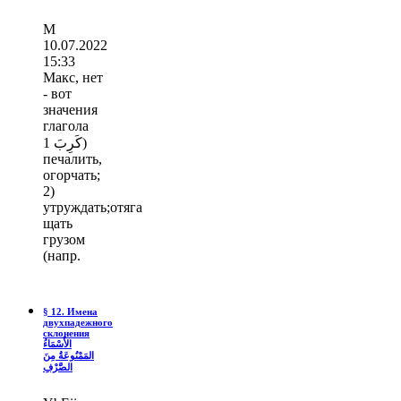
М
10.07.2022
15:33
Макс, нет
- вот
значения
глагола
كَرِبَ 1)
печалить,
огорчать;
2)
утруждать;отяга
щать
грузом
(напр.
§ 12. Имена
двухпадежного
склонения
الأَسْمَاءُ
المَمْنُوعَةُ مِنَ
الصَّرْفِ