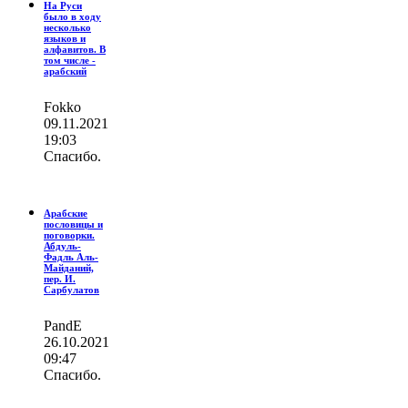
На Руси
было в ходу
несколько
языков и
алфавитов. В
том числе -
арабский
Fokko
09.11.2021
19:03
Спасибо.
Арабские
пословицы и
поговорки.
Абдуль-
Фадль Аль-
Майданий,
пер. И.
Сарбулатов
PandE
26.10.2021
09:47
Спасибо.