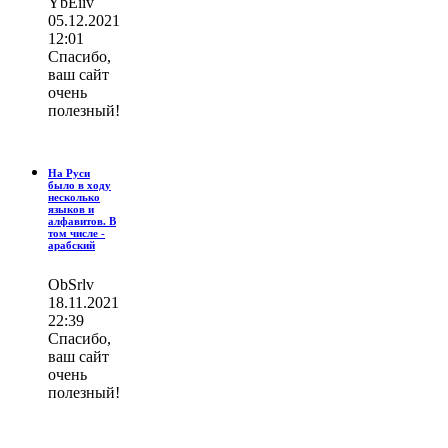
YbEiiv
05.12.2021
12:01
Спасибо,
ваш сайт
очень
полезный!
На Руси
было в ходу
несколько
языков и
алфавитов. В
том числе -
арабский
ОbSrlv
18.11.2021
22:39
Спасибо,
ваш сайт
очень
полезный!