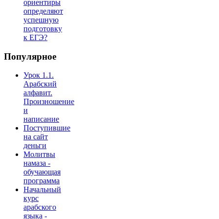
ориентиры
определяют
успешную
подготовку
к ЕГЭ?
Популярное
Урок 1.1.
Арабский
алфавит.
Произношение
и
написание
Поступившие
на сайт
деньги
Молитвы
намаза -
обучающая
программа
Начальный
курс
арабского
языка -