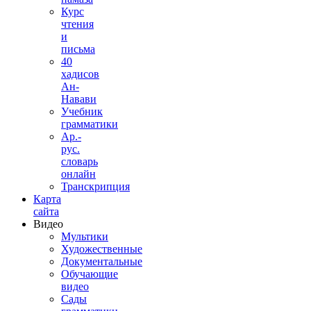
Курс
чтения
и
письма
40
хадисов
Ан-
Навави
Учебник
грамматики
Ар.-
рус.
словарь
онлайн
Транскрипция
Карта
сайта
Видео
Мультики
Художественные
Документальные
Обучающие
видео
Сады