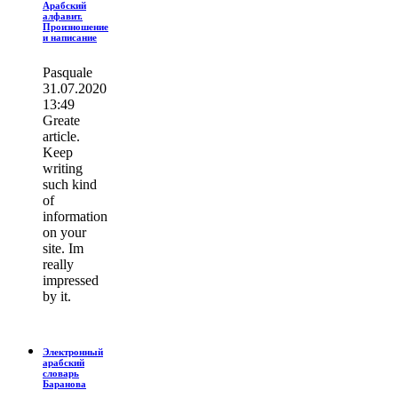
Арабский
алфавит.
Произношение
и написание
Pasquale
31.07.2020
13:49
Greate
article.
Keep
writing
such kind
of
information
on your
site. Im
really
impressed
by it.
Электронный
арабский
словарь
Баранова