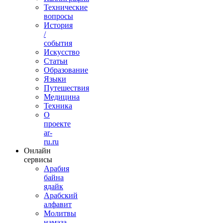
Технические
вопросы
История
/
события
Искусство
Статьи
Образование
Языки
Путешествия
Медицина
Техника
О
проекте
ar-
ru.ru
Онлайн
сервисы
Арабия
байна
ядайк
Арабский
алфавит
Молитвы
намаза