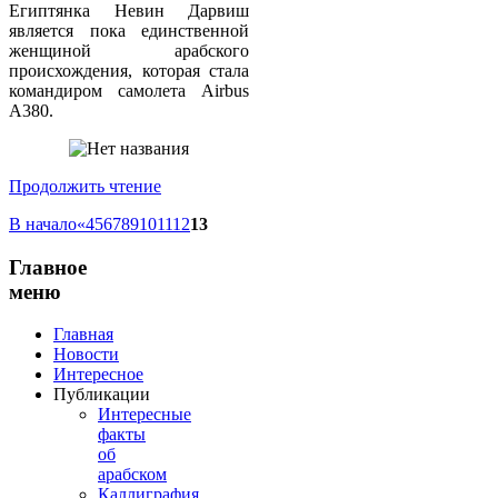
Египтянка Невин Дарвиш
является пока единственной
женщиной арабского
происхождения, которая стала
командиром самолета Airbus
A380.
Продолжить чтение
В начало
«
4
5
6
7
8
9
10
11
12
13
Главное
меню
Главная
Новости
Интересное
Публикации
Интересные
факты
об
арабском
Каллиграфия