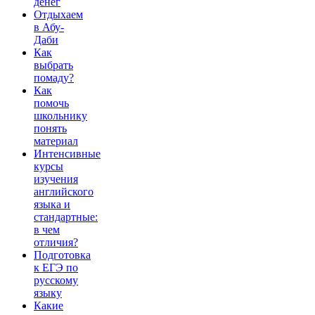
денег
Отдыхаем
в Абу-
Даби
Как
выбрать
помаду?
Как
помочь
школьнику
понять
материал
Интенсивные
курсы
изучения
английского
языка и
стандартные:
в чем
отличия?
Подготовка
к ЕГЭ по
русскому
языку
Какие