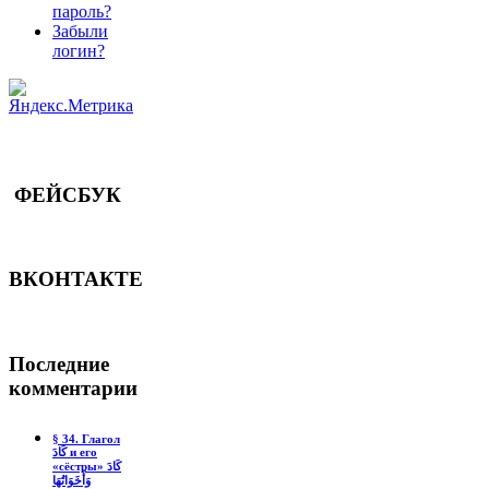
пароль?
Забыли
логин?
ФЕЙСБУК
ВКОНТАКТЕ
Последние
комментарии
§ 34. Глагол
كَادَ и его
«сёстры» كَادَ
وَأَخَوَاتُهَا