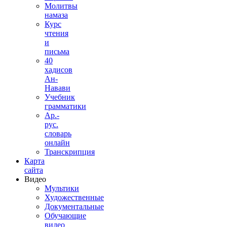
Молитвы
намаза
Курс
чтения
и
письма
40
хадисов
Ан-
Навави
Учебник
грамматики
Ар.-
рус.
словарь
онлайн
Транскрипция
Карта
сайта
Видео
Мультики
Художественные
Документальные
Обучающие
видео