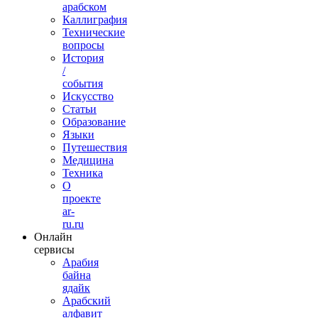
арабском
Каллиграфия
Технические
вопросы
История
/
события
Искусство
Статьи
Образование
Языки
Путешествия
Медицина
Техника
О
проекте
ar-
ru.ru
Онлайн
сервисы
Арабия
байна
ядайк
Арабский
алфавит