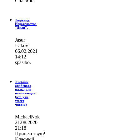
Спасибо.
Таджвид.
Издательство
"Диля".
Jasur
Isakov
06.02.2021
14:12
spasibo.
Учебник
арабского
языка для
начинающих
(кто уже
умеет
читать)
MichaelNok
21.08.2020
21:18
Приветствую!
Класный