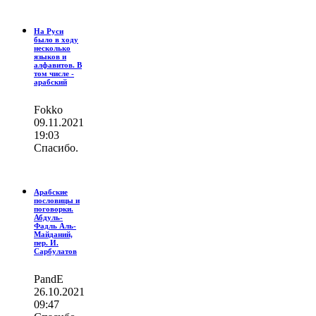
На Руси
было в ходу
несколько
языков и
алфавитов. В
том числе -
арабский
Fokko
09.11.2021
19:03
Спасибо.
Арабские
пословицы и
поговорки.
Абдуль-
Фадль Аль-
Майданий,
пер. И.
Сарбулатов
PandE
26.10.2021
09:47