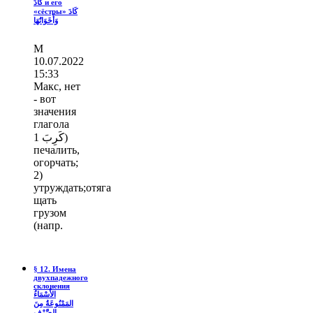
كَادَ и его
«сёстры» كَادَ
وَأَخَوَاتُهَا
М
10.07.2022
15:33
Макс, нет
- вот
значения
глагола
كَرِبَ 1)
печалить,
огорчать;
2)
утруждать;отяга
щать
грузом
(напр.
§ 12. Имена
двухпадежного
склонения
الأَسْمَاءُ
المَمْنُوعَةُ مِنَ
الصَّرْفِ