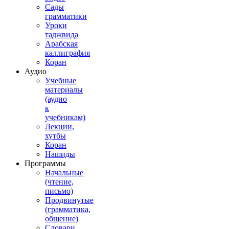
Сады
грамматики
Уроки
таджвида
Арабская
каллиграфия
Коран
Аудио
Учебные
материалы
(аудио
к
учебникам)
Лекции,
хутбы
Коран
Нашиды
Программы
Начальные
(чтение,
письмо)
Продвинутые
(грамматика,
общение)
Словари