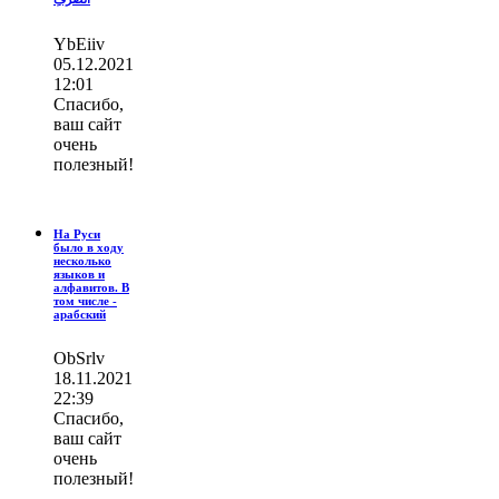
YbEiiv
05.12.2021
12:01
Спасибо,
ваш сайт
очень
полезный!
На Руси
было в ходу
несколько
языков и
алфавитов. В
том числе -
арабский
ОbSrlv
18.11.2021
22:39
Спасибо,
ваш сайт
очень
полезный!