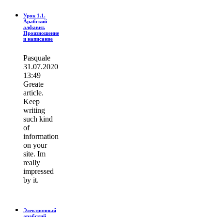
Урок 1.1.
Арабский
алфавит.
Произношение
и написание
Pasquale
31.07.2020
13:49
Greate
article.
Keep
writing
such kind
of
information
on your
site. Im
really
impressed
by it.
Электронный
арабский