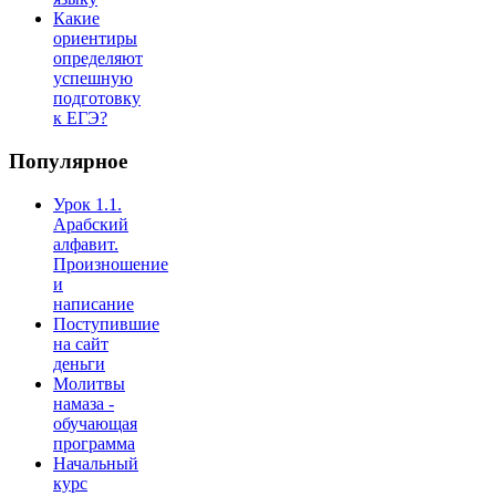
Какие
ориентиры
определяют
успешную
подготовку
к ЕГЭ?
Популярное
Урок 1.1.
Арабский
алфавит.
Произношение
и
написание
Поступившие
на сайт
деньги
Молитвы
намаза -
обучающая
программа
Начальный
курс