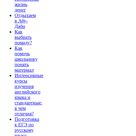
жизнь
денег
Отдыхаем
в Абу-
Даби
Как
выбрать
помаду?
Как
помочь
школьнику
понять
материал
Интенсивные
курсы
изучения
английского
языка и
стандартные:
в чем
отличия?
Подготовка
к ЕГЭ по
русскому
языку