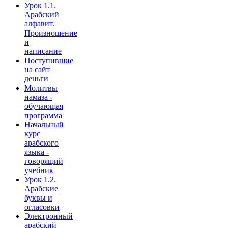
Урок 1.1.
Арабский
алфавит.
Произношение
и
написание
Поступившие
на сайт
деньги
Молитвы
намаза -
обучающая
программа
Начальный
курс
арабского
языка -
говорящий
учебник
Урок 1.2.
Арабские
буквы и
огласовки
Электронный
арабский