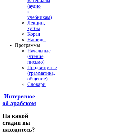
материалы
(аудио
к
учебникам)
Лекции,
хутбы
Коран
Нашиды
Программы
Начальные
(чтение,
письмо)
Продвинутые
(грамматика,
общение)
Словари
Интересное
об арабском
На
какой
стадии вы
находитесь?