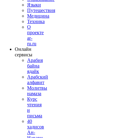
Языки
Путешествия
Медицина
Техника
О
проекте
ar-
ru.ru
Онлайн
сервисы
Арабия
байна
ядайк
Арабский
алфавит
Молитвы
намаза
Курс
чтения
и
письма
40
хадисов
Ан-
Навави