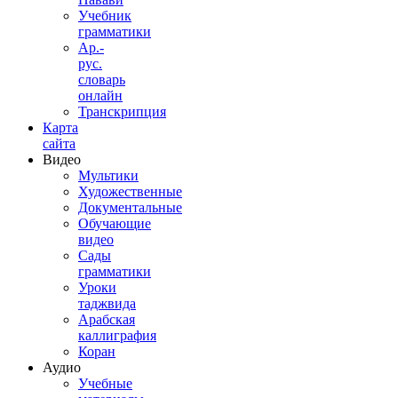
Учебник
грамматики
Ар.-
рус.
словарь
онлайн
Транскрипция
Карта
сайта
Видео
Мультики
Художественные
Документальные
Обучающие
видео
Сады
грамматики
Уроки
таджвида
Арабская
каллиграфия
Коран
Аудио
Учебные