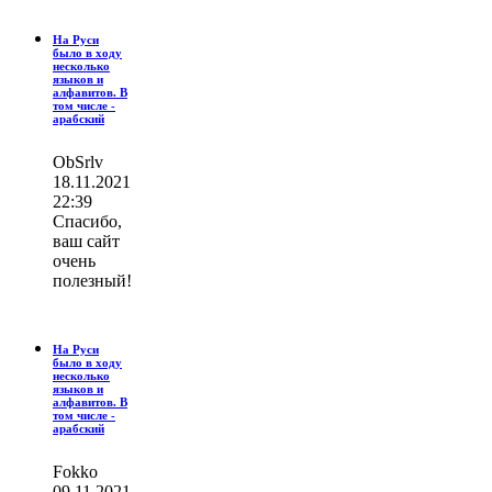
На Руси
было в ходу
несколько
языков и
алфавитов. В
том числе -
арабский
ОbSrlv
18.11.2021
22:39
Спасибо,
ваш сайт
очень
полезный!
На Руси
было в ходу
несколько
языков и
алфавитов. В
том числе -
арабский
Fokko
09.11.2021