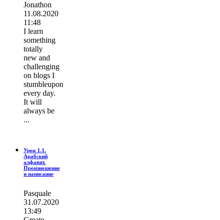
Jonathon
11.08.2020
11:48
I learn
ѕοmething
totally
new and
challenging
on blogs I
stumbleupon
every day.
It wіll
always be
...
Урок 1.1.
Арабский
алфавит.
Произношение
и написание
Pasquale
31.07.2020
13:49
Greate