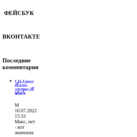
ФЕЙСБУК
ВКОНТАКТЕ
Последние
комментарии
§ 34. Глагол
كَادَ и его
«сёстры» كَادَ
وَأَخَوَاتُهَا
М
10.07.2022
15:33
Макс, нет
- вот
значения