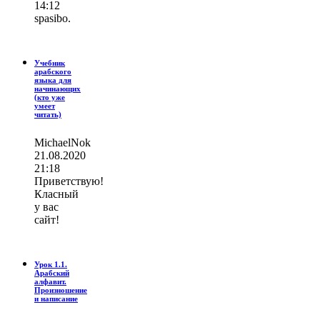
14:12
spasibo.
Учебник
арабского
языка для
начинающих
(кто уже
умеет
читать)
MichaelNok
21.08.2020
21:18
Приветствую!
Класный
у вас
сайт!
Урок 1.1.
Арабский
алфавит.
Произношение
и написание