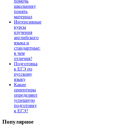
помочь
школьнику
понять
материал
Интенсивные
курсы
изучения
английского
языка и
стандартные:
в чем
отличия?
Подготовка
к ЕГЭ по
русскому
языку
Какие
ориентиры
определяют
успешную
подготовку
к ЕГЭ?
Популярное