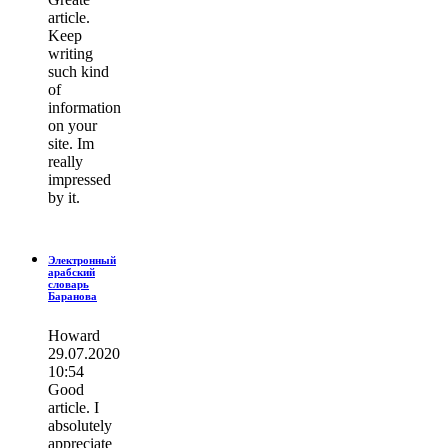
article.
Keep
writing
such kind
of
information
on your
site. Im
really
impressed
by it.
Электронный
арабский
словарь
Баранова
Howard
29.07.2020
10:54
Good
article. I
absolutely
appreciate