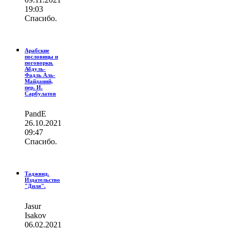
19:03
Спасибо.
Арабские
пословицы и
поговорки.
Абдуль-
Фадль Аль-
Майданий,
пер. И.
Сарбулатов
PandE
26.10.2021
09:47
Спасибо.
Таджвид.
Издательство
"Диля".
Jasur
Isakov
06.02.2021