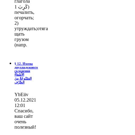
глагола
كَرِبَ 1)
печалить,
огорчать;
2)
утруждать;отяга
щать
грузом
(напр.
§ 12. Имена
двухпадежного
склонения
الأَسْمَاءُ
المَمْنُوعَةُ مِنَ
الصَّرْفِ
YbEiiv
05.12.2021
12:01
Спасибо,
ваш сайт
очень
полезный!