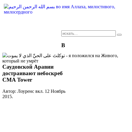
AR-RU.RU
В
сайт арабского языка
Саудовской Аравии
достраивают небоскреб
CMA Tower
Автор: Лоуренс вкл.
12 Ноябрь
2015
.