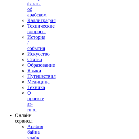
факты
об
арабском
Каллиграфия
Технические
вопросы
История
/
события
Искусство
Статьи
Образование
Языки
Путешествия
Медицина
Техника
О
проекте
ar-
ru.ru
Онлайн
сервисы
Арабия
байна
ядайк