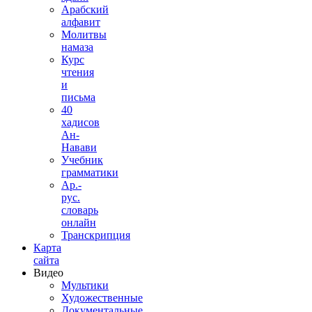
Арабский
алфавит
Молитвы
намаза
Курс
чтения
и
письма
40
хадисов
Ан-
Навави
Учебник
грамматики
Ар.-
рус.
словарь
онлайн
Транскрипция
Карта
сайта
Видео
Мультики
Художественные
Документальные