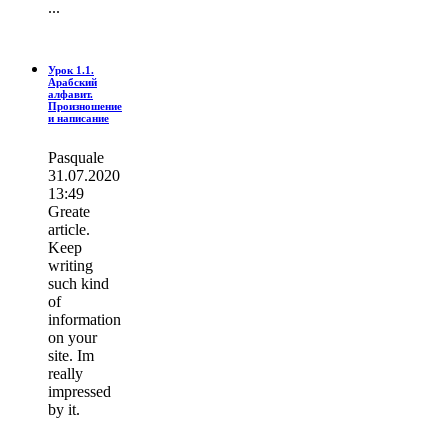
...
Урок 1.1.
Арабский
алфавит.
Произношение
и написание
Pasquale
31.07.2020
13:49
Greate
article.
Keep
writing
such kind
of
information
on your
site. Im
really
impressed
by it.