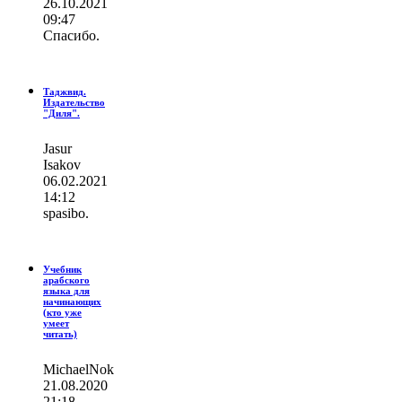
26.10.2021
09:47
Спасибо.
Таджвид.
Издательство
"Диля".
Jasur
Isakov
06.02.2021
14:12
spasibo.
Учебник
арабского
языка для
начинающих
(кто уже
умеет
читать)
MichaelNok
21.08.2020
21:18