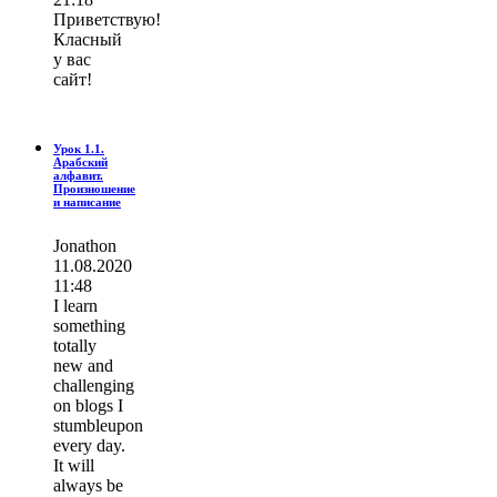
Приветствую!
Класный
у вас
сайт!
Урок 1.1.
Арабский
алфавит.
Произношение
и написание
Jonathon
11.08.2020
11:48
I learn
ѕοmething
totally
new and
challenging
on blogs I
stumbleupon
every day.
It wіll
always be