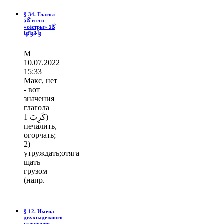
§ 34. Глагол
كَادَ и его
«сёстры» كَادَ
وَأَخَوَاتُهَا
М
10.07.2022
15:33
Макс, нет
- вот
значения
глагола
كَرِبَ 1)
печалить,
огорчать;
2)
утруждать;отяга
щать
грузом
(напр.
§ 12. Имена
двухпадежного
склонения