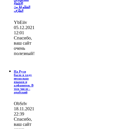
الأَسْمَاءُ
المَمْنُوعَةُ مِنَ
الصَّرْفِ
YbEiiv
05.12.2021
12:01
Спасибо,
ваш сайт
очень
полезный!
На Руси
было в ходу
несколько
языков и
алфавитов. В
том числе -
арабский
ОbSrlv
18.11.2021
22:39
Спасибо,
ваш сайт