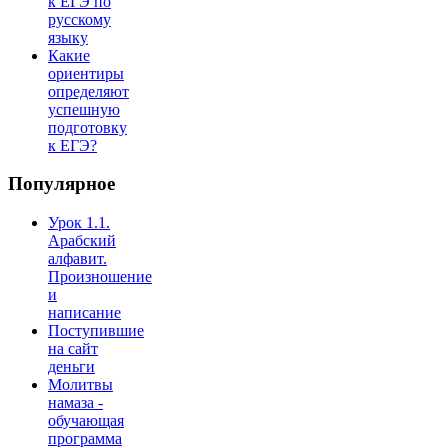
к ЕГЭ по
русскому
языку
Какие
ориентиры
определяют
успешную
подготовку
к ЕГЭ?
Популярное
Урок 1.1.
Арабский
алфавит.
Произношение
и
написание
Поступившие
на сайт
деньги
Молитвы
намаза -
обучающая
программа