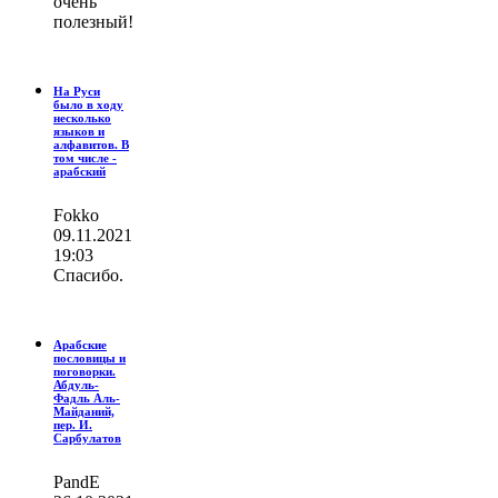
очень
полезный!
На Руси
было в ходу
несколько
языков и
алфавитов. В
том числе -
арабский
Fokko
09.11.2021
19:03
Спасибо.
Арабские
пословицы и
поговорки.
Абдуль-
Фадль Аль-
Майданий,
пер. И.
Сарбулатов
PandE