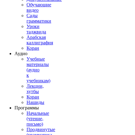
Обучающие
видео
Сады
грамматики
Уроки
таджвида
Арабская
каллиграфия
Коран
Аудио
Учебные
материалы
(аудио
к
учебникам)
Лекции,
хутбы
Коран
Нашиды
Программы
Начальные
(чтение,
письмо)
Продвинутые
(грамматика,