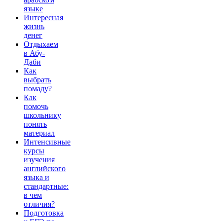
языке
Интересная
жизнь
денег
Отдыхаем
в Абу-
Даби
Как
выбрать
помаду?
Как
помочь
школьнику
понять
материал
Интенсивные
курсы
изучения
английского
языка и
стандартные:
в чем
отличия?
Подготовка