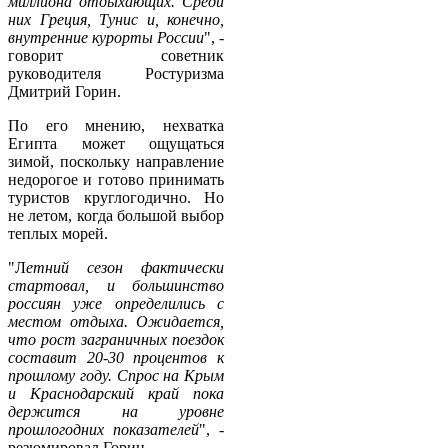
миллиона отдыхающих. Среди
них Греция, Тунис и, конечно,
внутренние курорты России
", -
говорит советник
руководителя Ростуризма
Дмитрий Горин.
По его мнению, нехватка
Египта может ощущаться
зимой, поскольку направление
недорогое и готово принимать
туристов круглогодично. Но
не летом, когда большой выбор
теплых морей.
"Л
етний сезон фактически
стартовал, и большинство
россиян уже определились с
местом отдыха. Ожидается,
что рост заграничных поездок
составит 20-30 процентов к
прошлому году. Спрос на Крым
и Краснодарский край пока
держится на уровне
прошлогодних показателей
", -
резюмировал Горин.