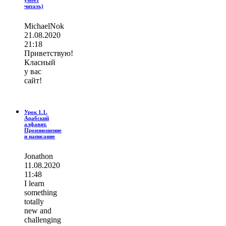
читать)
MichaelNok
21.08.2020
21:18
Приветствую!
Класный
у вас
сайт!
Урок 1.1.
Арабский
алфавит.
Произношение
и написание
Jonathon
11.08.2020
11:48
I learn
ѕοmething
totally
new and
challenging