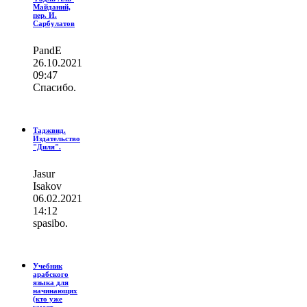
Майданий,
пер. И.
Сарбулатов
PandE
26.10.2021
09:47
Спасибо.
Таджвид.
Издательство
"Диля".
Jasur
Isakov
06.02.2021
14:12
spasibo.
Учебник
арабского
языка для
начинающих
(кто уже
умеет