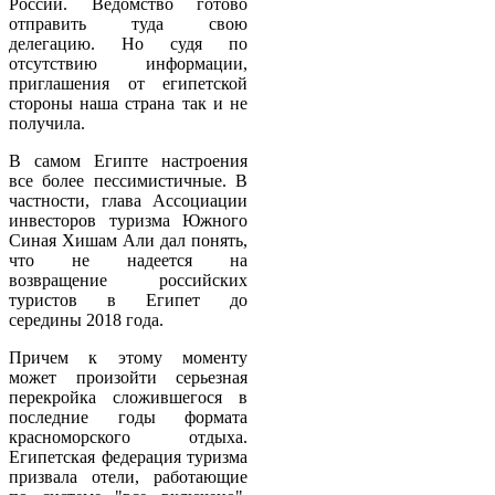
России. Ведомство готово
отправить туда свою
делегацию. Но судя по
отсутствию информации,
приглашения от египетской
стороны наша страна так и не
получила.
В самом Египте настроения
все более пессимистичные. В
частности, глава Ассоциации
инвесторов туризма Южного
Синая Хишам Али дал понять,
что не надеется на
возвращение российских
туристов в Египет до
середины 2018 года.
Причем к этому моменту
может произойти серьезная
перекройка сложившегося в
последние годы формата
красноморского отдыха.
Египетская федерация туризма
призвала отели, работающие