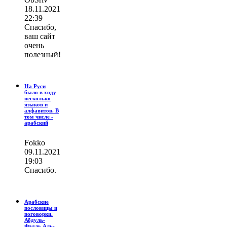
18.11.2021
22:39
Спасибо,
ваш сайт
очень
полезный!
На Руси
было в ходу
несколько
языков и
алфавитов. В
том числе -
арабский
Fokko
09.11.2021
19:03
Спасибо.
Арабские
пословицы и
поговорки.
Абдуль-
Фадль Аль-