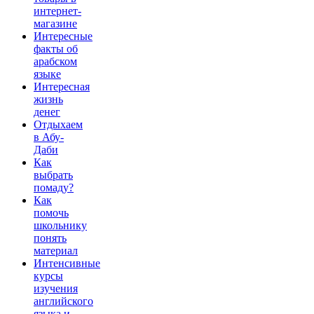
интернет-
магазине
Интересные
факты об
арабском
языке
Интересная
жизнь
денег
Отдыхаем
в Абу-
Даби
Как
выбрать
помаду?
Как
помочь
школьнику
понять
материал
Интенсивные
курсы
изучения
английского
языка и