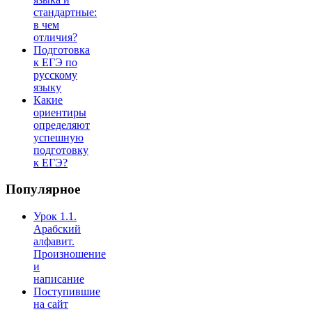
стандартные:
в чем
отличия?
Подготовка
к ЕГЭ по
русскому
языку
Какие
ориентиры
определяют
успешную
подготовку
к ЕГЭ?
Популярное
Урок 1.1.
Арабский
алфавит.
Произношение
и
написание
Поступившие
на сайт