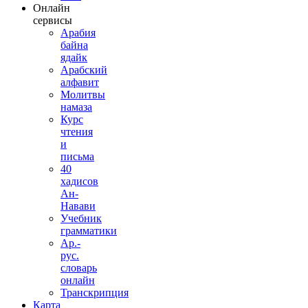
Онлайн
сервисы
Арабия
байна
ядайк
Арабский
алфавит
Молитвы
намаза
Курс
чтения
и
письма
40
хадисов
Ан-
Навави
Учебник
грамматики
Ар.-
рус.
словарь
онлайн
Транскрипция
Карта