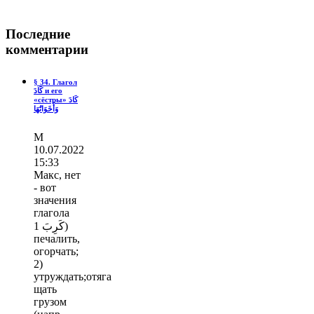
Последние
комментарии
§ 34. Глагол
كَادَ и его
«сёстры» كَادَ
وَأَخَوَاتُهَا
М
10.07.2022
15:33
Макс, нет
- вот
значения
глагола
كَرِبَ 1)
печалить,
огорчать;
2)
утруждать;отяга
щать
грузом