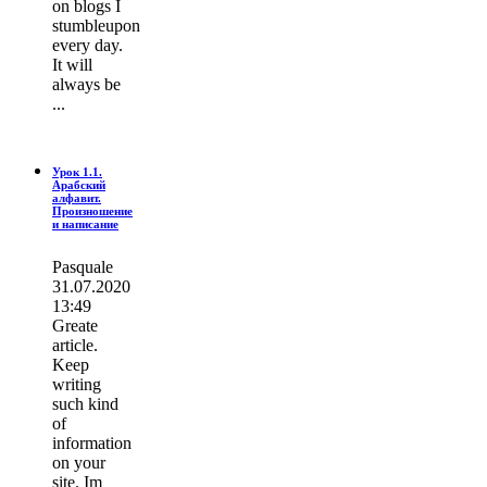
on blogs I
stumbleupon
every day.
It wіll
always be
...
Урок 1.1.
Арабский
алфавит.
Произношение
и написание
Pasquale
31.07.2020
13:49
Greate
article.
Keep
writing
such kind
of
information
on your
site. Im