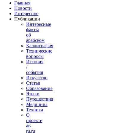
Главная
Новости
Интересное
Публикации
Интересные
факты
об
арабском
Каллиграфия
Технические
вопросы
История
/
события
Искусство
Статьи
Образование
Языки
Путешествия
Медицина
Техника
О
проекте
ar-
ru.ru