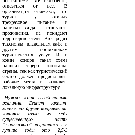
по системе "все включено",
отказаться от нее. В
организации отмечают, что
туристы, у которых
трехразовое питание и
напитки входят в стоимость
проживания, не покидают
территорию отеля. Это вредит
таксистам, владельцам кафе и
другим поставщикам
туристических услуг. И в
конце концов такая схема
наносит ущерб экономике
страны, так как туристический
сектор должен предоставлять
рабочие места и развивать
локальную инфраструктуру.
"
Нужно жить сегодняшними
реалиями. Египет закрыт,
зато есть другие направления,
которые взяли на себя
существенную часть
"египетского" турпотока - в
лучшие годы это 2,5-3