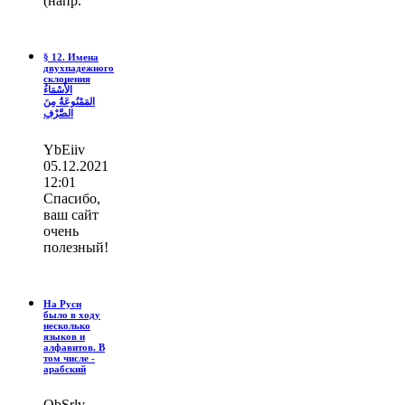
(напр.
§ 12. Имена
двухпадежного
склонения
الأَسْمَاءُ
المَمْنُوعَةُ مِنَ
الصَّرْفِ
YbEiiv
05.12.2021
12:01
Спасибо,
ваш сайт
очень
полезный!
На Руси
было в ходу
несколько
языков и
алфавитов. В
том числе -
арабский
ОbSrlv