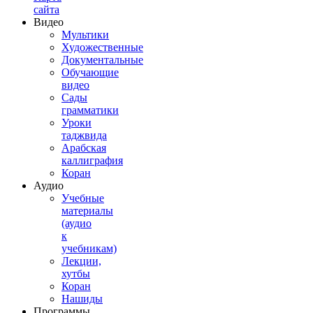
сайта
Видео
Мультики
Художественные
Документальные
Обучающие
видео
Сады
грамматики
Уроки
таджвида
Арабская
каллиграфия
Коран
Аудио
Учебные
материалы
(аудио
к
учебникам)
Лекции,
хутбы
Коран
Нашиды
Программы