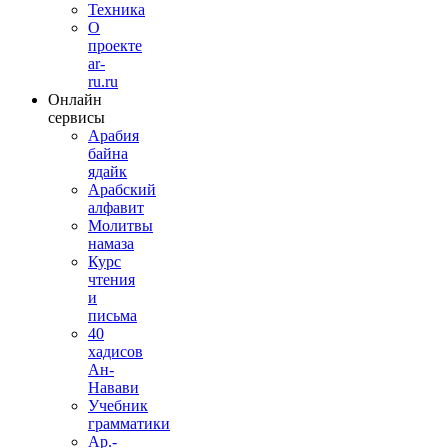
Техника
О
проекте
ar-
ru.ru
Онлайн
сервисы
Арабия
байна
ядайк
Арабский
алфавит
Молитвы
намаза
Курс
чтения
и
письма
40
хадисов
Ан-
Навави
Учебник
грамматики
Ар.-