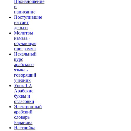
Произношение
и
написание
Поступившие
на сайт
деньги
Молитвы
намаза -
обучающая
программа
Начальный
курс
арабского
языка -
говорящий
учебник
Урок 1.2.
Арабские
буквы и
огласовки
Электронный
арабский
словарь
Баранова
Настройка