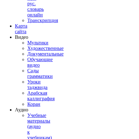
рус.
словарь
онлайн
Транскрипция
Карта
сайта
Видео
Мультики
Художественные
Документальные
Обучающие
видео
Сады
грамматики
Уроки
таджвида
Арабская
каллиграфия
Коран
Аудио
Учебные
материалы
(аудио
к
учебникам)