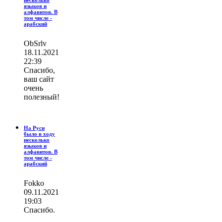
несколько
языков и
алфавитов. В
том числе -
арабский
ОbSrlv
18.11.2021
22:39
Спасибо,
ваш сайт
очень
полезный!
На Руси
было в ходу
несколько
языков и
алфавитов. В
том числе -
арабский
Fokko
09.11.2021
19:03
Спасибо.