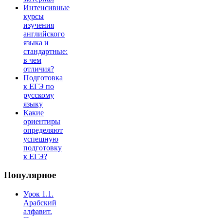
Интенсивные
курсы
изучения
английского
языка и
стандартные:
в чем
отличия?
Подготовка
к ЕГЭ по
русскому
языку
Какие
ориентиры
определяют
успешную
подготовку
к ЕГЭ?
Популярное
Урок 1.1.
Арабский
алфавит.