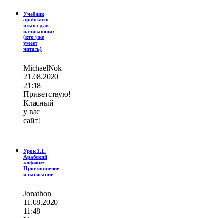
Учебник
арабского
языка для
начинающих
(кто уже
умеет
читать)
MichaelNok
21.08.2020
21:18
Приветствую!
Класный
у вас
сайт!
Урок 1.1.
Арабский
алфавит.
Произношение
и написание
Jonathon
11.08.2020
11:48