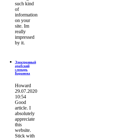
such kind
of
information
on your
site. Im
really
impressed
by it.
Электронный
арабский
словарь
Баранова
Howard
29.07.2020
10:54
Good
article. I
absolutely
appreciate
this
website.
Stick with