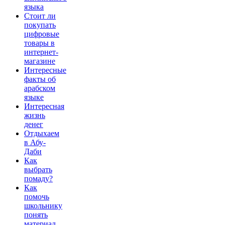
языка
Стоит ли
покупать
цифровые
товары в
интернет-
магазине
Интересные
факты об
арабском
языке
Интересная
жизнь
денег
Отдыхаем
в Абу-
Даби
Как
выбрать
помаду?
Как
помочь
школьнику
понять
материал