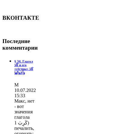
ВКОНТАКТЕ
Последние
комментарии
§ 34. Глагол
كَادَ и его
«сёстры» كَادَ
وَأَخَوَاتُهَا
М
10.07.2022
15:33
Макс, нет
- вот
значения
глагола
كَرِبَ 1)
печалить,
огорчать;