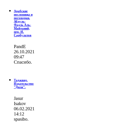
Арабские
пословицы и
поговорки.
Абдуль-
Фадль Аль-
Майданий,
пер. И.
Сарбулатов
PandE
26.10.2021
09:47
Спасибо.
Таджвид.
Издательство
"Диля".
Jasur
Isakov
06.02.2021
14:12
spasibo.