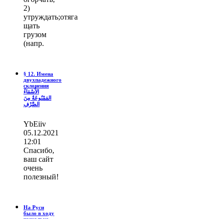
2)
утруждать;отяга
щать
грузом
(напр.
§ 12. Имена
двухпадежного
склонения
الأَسْمَاءُ
المَمْنُوعَةُ مِنَ
الصَّرْفِ
YbEiiv
05.12.2021
12:01
Спасибо,
ваш сайт
очень
полезный!
На Руси
было в ходу