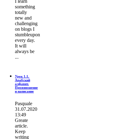
I learn
ѕοmething
totally
new and
challenging
on blogs I
stumbleupon
every day.
It wіll
always be
...
Урок 1.1.
Арабский
алфавит.
Произношение
и написание
Pasquale
31.07.2020
13:49
Greate
article.
Keep
writing