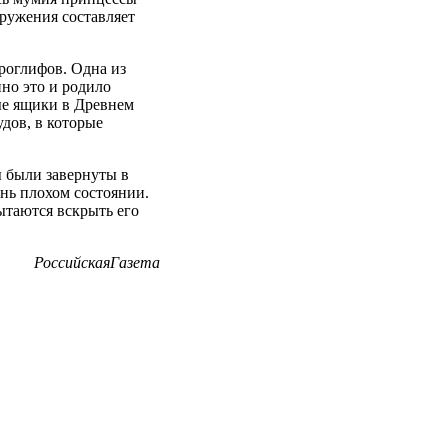
оружения составляет
роглифов. Одна из
но это и родило
ые ящики в Древнем
удов, в которые
ы были завернуты в
нь плохом состоянии.
ытаются вскрыть его
РоссийскаяГазета