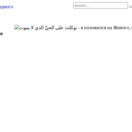
AR-RU.RU
сайт арабского языка
е