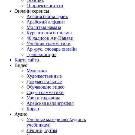
Техника
О проекте ar-ru.ru
Онлайн сервисы
Арабия байна ядайк
Арабский алфавит
Молитвы намаза
Курс чтения и письма
40 хадисов Ан-Навави
Учебник грамматики
Ар.-рус. словарь онлайн
Транскрипция
Карта сайта
Видео
Мультики
Художественные
Документальные
Обучающие видео
Сады грамматики
Уроки таджвида
Арабская каллиграфия
Коран
Аудио
Учебные материалы (аудио к
учебникам)
Лекции, хутбы