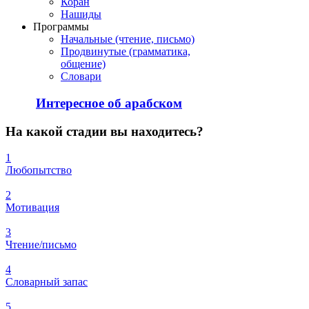
Коран
Нашиды
Программы
Начальные (чтение, письмо)
Продвинутые (грамматика,
общение)
Словари
Интересное об арабском
На
какой стадии вы находитесь?
1
Любопытство
2
Мотивация
3
Чтение/письмо
4
Словарный запас
5