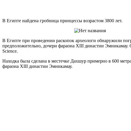
В Египте найдена гробница принцессы возрастом 3800 лет.
В Египте при проведении раскопок археологи обнаружили пог
предположительно, дочери фараона XIII династии Эмникамау. 
Science.
Находка была сделана в местечке Дахшур примерно в 600 метр
фараона XIII династии Эмникамау.