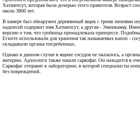
Хатшепсут, которая была дочерью этого правителя. Возраст со
около 3800 лет.
В камере был обнаружен деревянный ящик с тремя линиями ие
надписей содержит имя Хатшепсут, а другая - Эмникамау. Имен
версию о том, что гробница принадлежала принцессе. Подобн
Египте использовали для хранения так называемых каноп - сос
складывали органы погребенных.
Однако в данном случае в ящике сосудов не оказалось, а орган
материю. Археологи также нашли саркофаг. Он находится в оче
Саркофаг отправят в лабораторию, в которой специалисты поп
без повреждений.