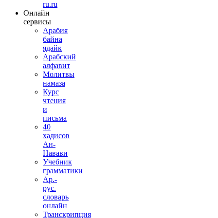
ru.ru
Онлайн
сервисы
Арабия
байна
ядайк
Арабский
алфавит
Молитвы
намаза
Курс
чтения
и
письма
40
хадисов
Ан-
Навави
Учебник
грамматики
Ар.-
рус.
словарь
онлайн
Транскрипция