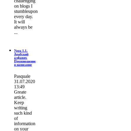
challenging
on blogs I
stumbleupon
every day.
It wіll
always be
...
Урок 1.1.
Арабский
алфавит.
Произношение
и написание
Pasquale
31.07.2020
13:49
Greate
article.
Keep
writing
such kind
of
information
on your