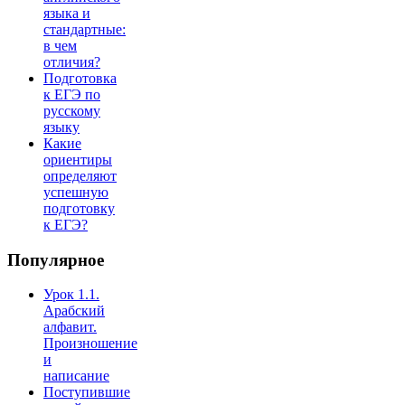
языка и
стандартные:
в чем
отличия?
Подготовка
к ЕГЭ по
русскому
языку
Какие
ориентиры
определяют
успешную
подготовку
к ЕГЭ?
Популярное
Урок 1.1.
Арабский
алфавит.
Произношение
и
написание
Поступившие