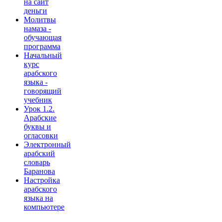
на сайт
деньги
Молитвы
намаза -
обучающая
программа
Начальный
курс
арабского
языка -
говорящий
учебник
Урок 1.2.
Арабские
буквы и
огласовки
Электронный
арабский
словарь
Баранова
Настройка
арабского
языка на
компьютере