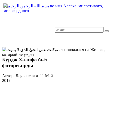
AR-RU.RU
сайт арабского языка
Бурдж Халифа бьёт
фоторекорды
Автор: Лоуренс вкл.
11 Май
2017
.