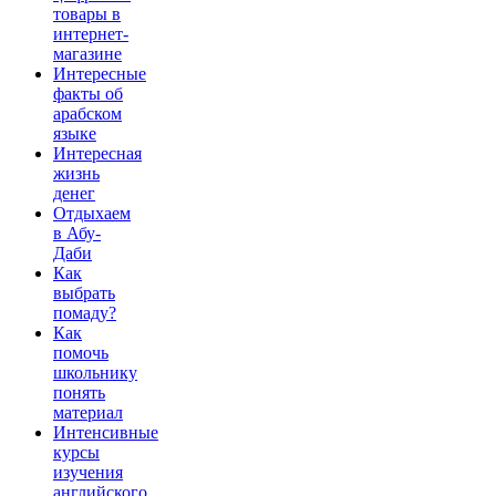
товары в
интернет-
магазине
Интересные
факты об
арабском
языке
Интересная
жизнь
денег
Отдыхаем
в Абу-
Даби
Как
выбрать
помаду?
Как
помочь
школьнику
понять
материал
Интенсивные
курсы
изучения
английского