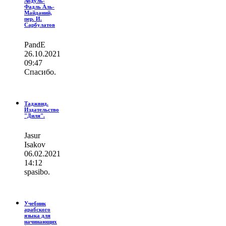
Абдуль-
Фадль Аль-
Майданий,
пер. И.
Сарбулатов
PandE
26.10.2021
09:47
Спасибо.
Таджвид.
Издательство
"Диля".
Jasur
Isakov
06.02.2021
14:12
spasibo.
Учебник
арабского
языка для
начинающих