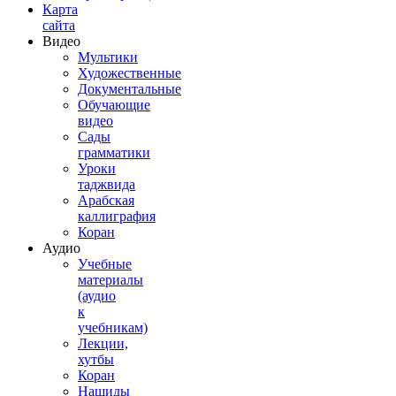
Карта
сайта
Видео
Мультики
Художественные
Документальные
Обучающие
видео
Сады
грамматики
Уроки
таджвида
Арабская
каллиграфия
Коран
Аудио
Учебные
материалы
(аудио
к
учебникам)
Лекции,
хутбы
Коран
Нашиды