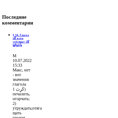
Последние
комментарии
§ 34. Глагол
كَادَ и его
«сёстры» كَادَ
وَأَخَوَاتُهَا
М
10.07.2022
15:33
Макс, нет
- вот
значения
глагола
كَرِبَ 1)
печалить,
огорчать;
2)
утруждать;отяга
щать
грузом