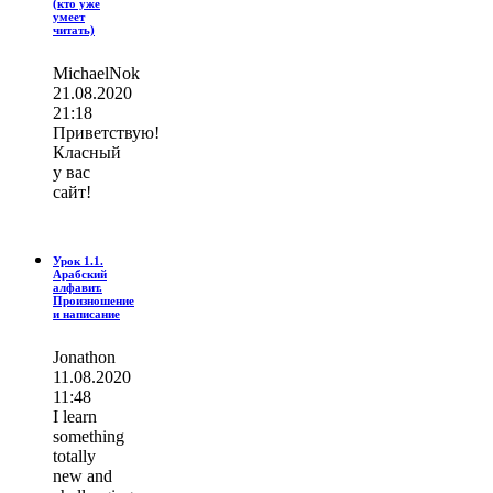
(кто уже
умеет
читать)
MichaelNok
21.08.2020
21:18
Приветствую!
Класный
у вас
сайт!
Урок 1.1.
Арабский
алфавит.
Произношение
и написание
Jonathon
11.08.2020
11:48
I learn
ѕοmething
totally
new and