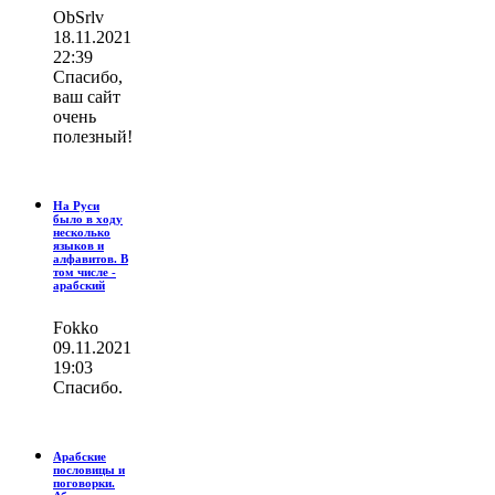
ОbSrlv
18.11.2021
22:39
Спасибо,
ваш сайт
очень
полезный!
На Руси
было в ходу
несколько
языков и
алфавитов. В
том числе -
арабский
Fokko
09.11.2021
19:03
Спасибо.
Арабские
пословицы и
поговорки.