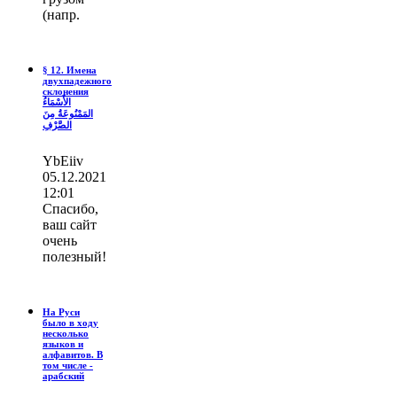
(напр.
§ 12. Имена
двухпадежного
склонения
الأَسْمَاءُ
المَمْنُوعَةُ مِنَ
الصَّرْفِ
YbEiiv
05.12.2021
12:01
Спасибо,
ваш сайт
очень
полезный!
На Руси
было в ходу
несколько
языков и
алфавитов. В
том числе -
арабский