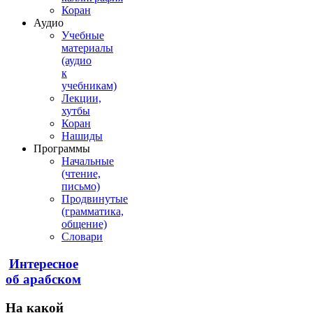
Коран
Аудио
Учебные
материалы
(аудио
к
учебникам)
Лекции,
хутбы
Коран
Нашиды
Программы
Начальные
(чтение,
письмо)
Продвинутые
(грамматика,
общение)
Словари
Интересное
об арабском
На
какой