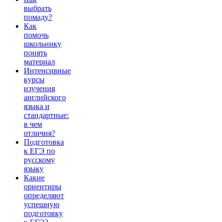
выбрать
помаду?
Как
помочь
школьнику
понять
материал
Интенсивные
курсы
изучения
английского
языка и
стандартные:
в чем
отличия?
Подготовка
к ЕГЭ по
русскому
языку
Какие
ориентиры
определяют
успешную
подготовку