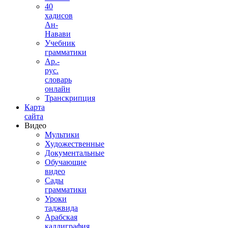
40
хадисов
Ан-
Навави
Учебник
грамматики
Ар.-
рус.
словарь
онлайн
Транскрипция
Карта
сайта
Видео
Мультики
Художественные
Документальные
Обучающие
видео
Сады
грамматики
Уроки
таджвида
Арабская
каллиграфия