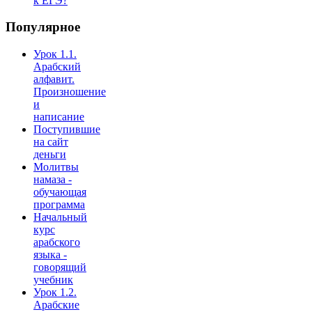
к ЕГЭ?
Популярное
Урок 1.1.
Арабский
алфавит.
Произношение
и
написание
Поступившие
на сайт
деньги
Молитвы
намаза -
обучающая
программа
Начальный
курс
арабского
языка -
говорящий
учебник
Урок 1.2.
Арабские