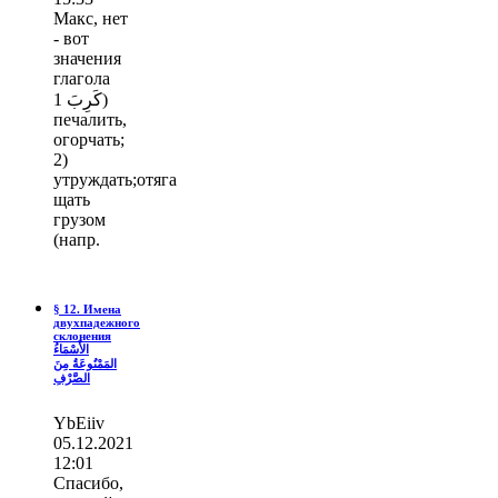
Макс, нет
- вот
значения
глагола
كَرِبَ 1)
печалить,
огорчать;
2)
утруждать;отяга
щать
грузом
(напр.
§ 12. Имена
двухпадежного
склонения
الأَسْمَاءُ
المَمْنُوعَةُ مِنَ
الصَّرْفِ
YbEiiv
05.12.2021
12:01
Спасибо,