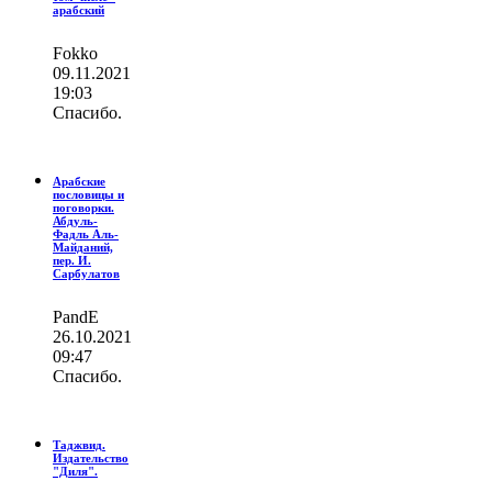
арабский
Fokko
09.11.2021
19:03
Спасибо.
Арабские
пословицы и
поговорки.
Абдуль-
Фадль Аль-
Майданий,
пер. И.
Сарбулатов
PandE
26.10.2021
09:47
Спасибо.
Таджвид.
Издательство
"Диля".