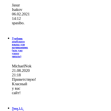
Jasur
Isakov
06.02.2021
14:12
spasibo.
Учебник
арабского
языка для
начинающих
(кто уже
умеет
читать)
MichaelNok
21.08.2020
21:18
Приветствую!
Класный
у вас
сайт!
Урок 1.1.