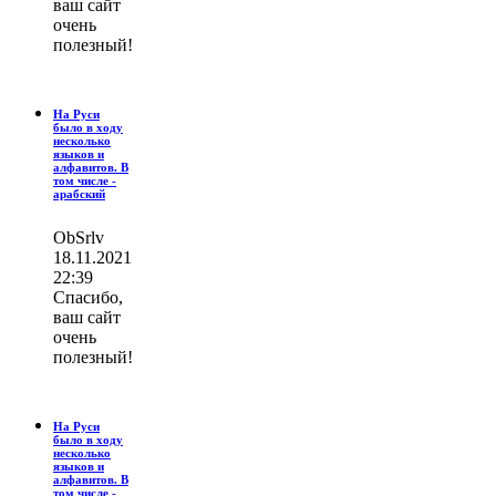
ваш сайт
очень
полезный!
На Руси
было в ходу
несколько
языков и
алфавитов. В
том числе -
арабский
ОbSrlv
18.11.2021
22:39
Спасибо,
ваш сайт
очень
полезный!
На Руси
было в ходу
несколько
языков и
алфавитов. В
том числе -