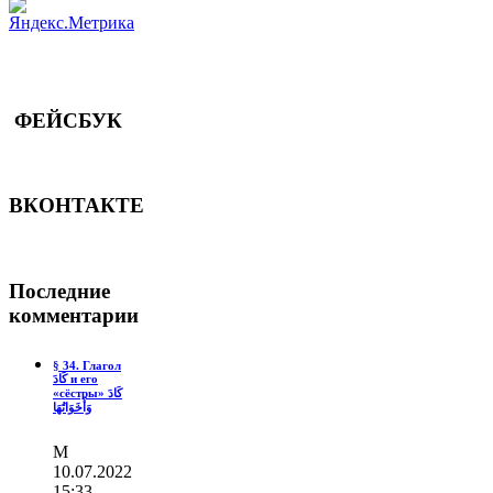
ФЕЙСБУК
ВКОНТАКТЕ
Последние
комментарии
§ 34. Глагол
كَادَ и его
«сёстры» كَادَ
وَأَخَوَاتُهَا
М
10.07.2022
15:33