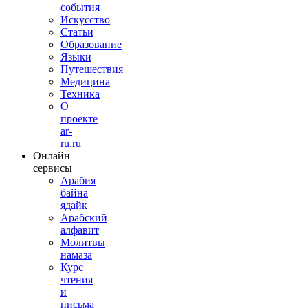
события
Искусство
Статьи
Образование
Языки
Путешествия
Медицина
Техника
О
проекте
ar-
ru.ru
Онлайн
сервисы
Арабия
байна
ядайк
Арабский
алфавит
Молитвы
намаза
Курс
чтения
и
письма